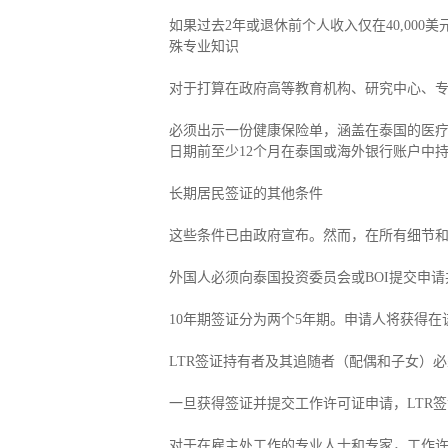
如果过去2年或退休前个人收入仅在40,00
殊专业知识
对于打算在政府高等教育机构、研究中心、
必须出示一份健康保险单，涵盖在泰国的医疗费
日期前至少12个月在泰国或海外银行账户中持
长期居民签证的其他条件
这些条件已由政府宣布。然而，在所有细节
外国人必须向泰国投资委员会或BOI提交申
10年期签证分为两个5年期。申请人将获得在
LTR签证持有者及其追随者（配偶和子女）
一旦获得签证并提交工作许可证申请，LTR
对于在雇主处工作的专业人士和专家，工作许