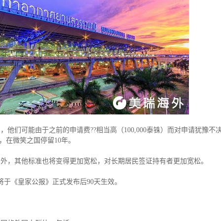
存款/收入移民
杰出人才
日本
韩国
名单)
西班牙远程工签
香港高才
分制)
泰国DTV居留
香港专才计划
土耳其存款护照
香港优才计划
韩国存款投资移民
美国EB1A杰出人才移民
划
菲律宾退休居留签证SRRV
澳洲186、187雇主担保移民
斐济存款退休移民
马来西亚第二家园计划
西班牙非盈利居留
他们可能由于之前的申请费??相当高（100,000泰铢）而对申请犹豫不
用，在微笑之国停留10年。
调外，其他标准也将变得更加宽松，对长期居民签证持有者更加宽松。
施将于《皇家公报》正式发布后90天生效。