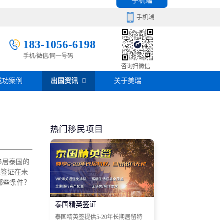
手机端
手机端
183-1056-6198
手机/微信/同一号码
移民百科
咨询扫微信
成功案例
出国资讯
关于美瑞
房产知识
在线咨询
签证攻略
热门移民项目
移民问答
移居泰国的
在线咨询
殊签证在未
哪些条件？
泰国精英签证
泰国精英签提供5-20年长期居留特