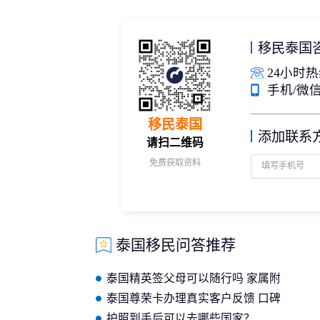
移民泰国
24小时热线
手机/微信：
移民泰国
添加联系
请扫二维码
免费获取资料
泰国移民问答推荐
泰国精英签父母可以随行吗 家属附
加规则详解
泰国尊荣卡办理真实客户反馈 口碑
好的机构该如何选择？
护照到手后可以去哪些国家？