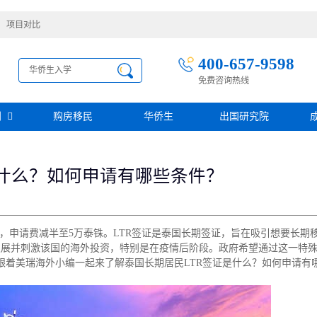
项目对比
400-657-9598
免费咨询热线
别
购房移民
华侨生
出国研究院
护照移民
创业移民
圣基茨
是什么？如何申请有哪些条件？
圣多美投资入籍计划
迪拜创业签证
多米尼克
阿根廷护照入籍
加拿大联邦SUV创业投资移民
土耳其存款护照
日本经营·管理签证
西班牙
葡萄牙
民
瑙鲁投资入籍计划
新加坡创业自雇EP
山
塞浦路斯
求，申请费减半至5万泰铢。LTR签证是泰国长期签证，旨在吸引想要长期
格鲁吉亚护照
芬兰创业自雇移民
免费评估
伐克
德国
发展并刺激该国的海外投资，特别是在疫情后阶段。政府希望通过这一特
葡萄牙50万欧基金投资永居
圣基茨投资购房护照
德国法人签证
面跟着美瑞海外小编一起来了解泰国长期居民LTR签证是什么？如何申请有
圣基茨捐款护照
格林纳达投资购房护照
阿图
斐济