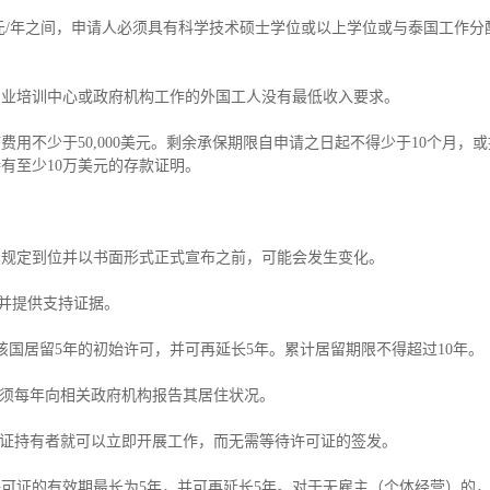
0美元/年之间，申请人必须具有科学技术硕士学位或以上学位或与泰国工作
专业培训中心或政府机构工作的外国工人没有最低收入要求。
用不少于50,000美元。剩余承保期限自申请之日起不得少于10个月，
有至少10万美元的存款证明。
和规定到位并以书面形式正式宣布之前，可能会发生变化。
请并提供支持证据。
该国居留5年的初始许可，并可再延长5年。累计居留期限不得超过10年。
必须每年向相关政府机构报告其居住状况。
签证持有者就可以立即开展工作，而无需等待许可证的签发。
可证的有效期最长为5年，并可再延长5年。对于无雇主（个体经营）的