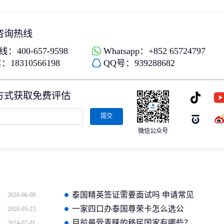
咨询热线
：400-657-9598
Whatsapp：+852 65724797
18310566198
QQ号：939288682
方式获取免费评估
提交
微信公众号
泰国精英签证需要面试吗 申请常见
2026-06-09
问题全解答
一家四口办泰国尊荣卡怎么选公
2026-05-23
司？
目前最受青睐的移民国家有哪些？
2024-07-01