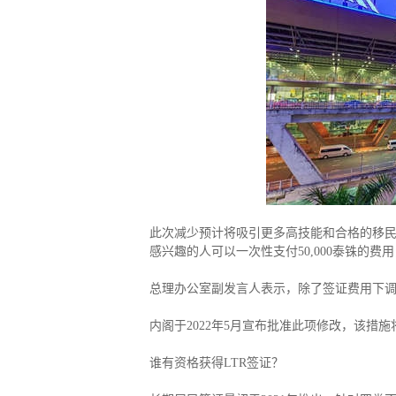
捐赠移民
雇主担保
新加坡
迪拜
马来西亚
泰国
葡萄牙捐赠移民
新西兰雇主担保(绿
中国香港
菲律宾
泰国精英签证
新西兰雇主担保(六
亚洲
格鲁吉亚护照
瑞典雇主担保移民
圣基茨捐款护照
芬兰雇主担保移民
马耳他捐款投资护照
爱尔兰高管居留计
圣多美
几内亚比绍
格林纳达捐款护照
非洲
安提瓜捐赠护照
圣卢西亚捐赠护照
此次减少预计将吸引更多高技能和合格的移民，
感兴趣的人可以一次性支付50,000泰铢的费
总理办公室副发言人表示，除了签证费用下
内阁于2022年5月宣布批准此项修改，该措
谁有资格获得LTR签证？