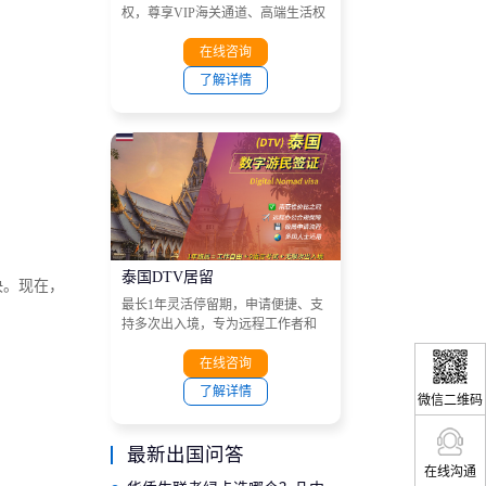
权，尊享VIP海关通道、高端生活权
益，助力高净值人士自由出入泰
国，资产配置无忧，全家定居首
在线咨询
选！
了解详情
泰国DTV居留
决。现在，
最长1年灵活停留期，申请便捷、支
持多次出入境，专为远程工作者和
长期游客设计，无缝融合旅行与生
活，享受高性价比的东南亚旅居体
在线咨询
验
了解详情
微信二维码
最新出国问答
在线沟通