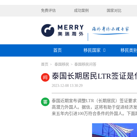
免费评估
成功案例
国家对比
首页
移民国家
移民类
首页
>
泰国移民
>
泰国移民问答
购房移民
投资移民
美国
加拿大
阿根廷
巴拿马
泰国长期居民LTR签证
迪拜黄金签证
香港投资移民
安提瓜
格林纳达
圣卢西亚
美洲
巴拿马购房移民
新加坡投资移民
2023-12-08 13:30:29
希腊购房移民
新西兰投资移民
瑞典
芬兰
希腊
土耳其
圣基茨投资购房护照
美国EB-5投资移
格鲁吉亚
爱尔兰
马耳他
黑
泰国近期宣布调整LTR（长期居民）签证要
格林纳达投资购房护照
塞浦路斯购房移民
欧洲
奥地利
拉脱维亚
英国
斯洛
高潜力外国人。据信，这将有助于促进经济
土耳其购房入籍/护照
来五年内引进100万符合条件的外国人。下
塞浦路斯购房移民
澳大利亚
瑙鲁
新西兰
瓦努
大洋洲