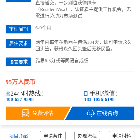
直接递交，一步到位获得绿卡
（ResidentVisa），认证雇主提供工作机会，无
需进行劳动力市场测试
6-9个月
审理周期
两年内每年在新西兰待满184天，即可申请永久
居住要求
回头签，获得永久回头签后无移民监。
雅思6.5分或等同语⾔成绩
语言要求
95万人民币
24小时热线：
手机/微信：
400-657-9598
183-1056-6198
免费评估
在线咨询
项目介绍
申请条件
办理流程
申请材料