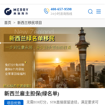
400-657-9598
24小时咨询热线
首页
>
新西兰移民项目
新西兰雇主担保(绿名单)
无需EOI打分，STR直接居留途径，满足要求可
项目优势