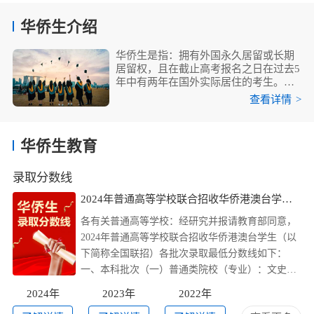
华侨生介绍
华侨生是指：拥有外国永久居留或长期
居留权，且在截止高考报名之日在过去5
年中有两年在国外实际居住的考生。华
侨生联考是由中国教育部单独为海外华
华侨港澳台学生入学后与内地（祖国大
查看详情
>
侨和港澳台学生设计的专门高考。
陆）学生基本享受同等待遇，入学后享
受同等医疗保障政策，按规定参加高校
所在地城镇居民基本医疗保险并享受同
华侨生教育
等待遇。考试试卷的难度远远低于国内
华侨生条件
普通高考试卷，例如数学考试中，试题
华侨考生,考生本人及其父母一方均须取
难度与课本例题相当。
得住在国长期或者永久居留权,并已在住
录取分数线
在国连续居留2年,两年内累计居留不少
2024年普通高等学校联合招收华侨港澳台学生录取最低分数线
于18个月,其中考生本人须在报名前2年
内在住在国实际累计居留不少于18个
各有关普通高等学校：经研究并报请教育部同意，
月。
2024年普通高等学校联合招收华侨港澳台学生（以
下简称全国联招）各批次录取最低分数线如下：
一、本科批次（一）普通类院校（专业）：文史类
365分、理工类390分（部分院校执行高分线，文史
2024年
2023年
2022年
类465分、理工类510分，院校名单详见全国联招管