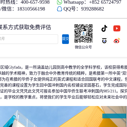
时热线：400-657-9598
Whatsapp：+852 65724797
存款/收入移民
杰出人才
微信：18310566198
QQ号：939288682
日本
韩国
名单)
西班牙远程工签
香港高才
分制)
泰国DTV居留
香港专才计划
联系方式获取免费评估
土耳其存款护照
香港优才计划
韩国存款投资移民
美国EB1A杰出人才移民
划
菲律宾退休居留签证SRRV
澳洲186、187雇主担保移民
提交
斐济存款退休移民
微信公众号
马来西亚第二家园计划
西班牙非盈利居留
区域Glyfada，是一所涵盖幼儿园到高中教学的全学科学校，该校获得希
追求卓越的学术精神，致力于融合中外教育传统的精粹，是希腊第一所中英“双
部为在希腊的华侨子女提供纯正的英式课程和适合回国联考的中文课程，
完善的课程设置为学生回中国冲刺国内名校铺设坚固基石，学生完成国际
的毕业文凭凭此文凭可报名参加中国华侨生联考冲刺国内985/211。探
，是学校的教学重点，将使我们的学生毕业后能够轻松应对未来社会中的