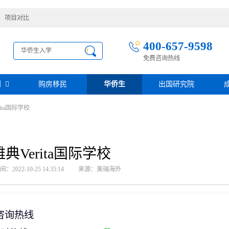
项目对比
400-657-9598
免费咨询热线
别
购房移民
华侨生
出国研究院
ita国际学校
护照移民
创业移民
圣基茨
圣多美投资入籍计划
迪拜创业签证
多米尼克
阿根廷护照入籍
加拿大联邦SUV创业投资移民
土耳其存款护照
日本经营·管理签证
雅典Verita国际学校
西班牙
葡萄牙
民
瑙鲁投资入籍计划
新加坡创业自雇EP
山
塞浦路斯
2022-10-25 14:35:14
来源：美瑞海外
格鲁吉亚护照
芬兰创业自雇移民
免费评估
伐克
德国
葡萄牙50万欧基金投资永居
圣基茨投资购房护照
德国法人签证
圣基茨捐款护照
格林纳达投资购房护照
咨询热线
阿图
斐济