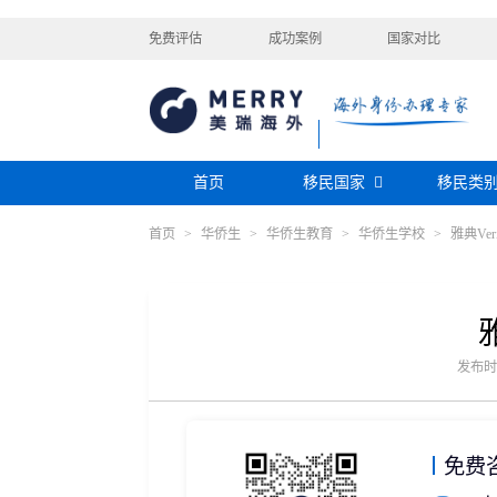
免费评估
成功案例
国家对比
首页
移民国家
移民类
首页
>
华侨生
>
华侨生教育
>
华侨生学校
>
雅典Ver
购房移民
投资移民
美国
加拿大
阿根廷
巴拿马
迪拜黄金签证
香港投资移民
安提瓜
格林纳达
圣卢西亚
美洲
巴拿马购房移民
新加坡投资移民
希腊购房移民
新西兰投资移民
瑞典
芬兰
希腊
土耳其
圣基茨投资购房护照
美国EB-5投资移
格鲁吉亚
爱尔兰
马耳他
黑
发布时间：
格林纳达投资购房护照
塞浦路斯购房移民
欧洲
奥地利
拉脱维亚
英国
斯洛
土耳其购房入籍/护照
塞浦路斯购房移民
免费
澳大利亚
瑙鲁
新西兰
瓦努
大洋洲