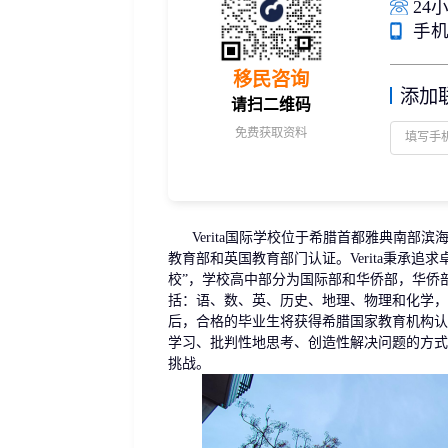
24小
捐赠移民
雇主担保
手机/
新加坡
迪拜
马来西亚
泰国
葡萄牙捐赠移民
新西兰雇主担保(绿
中国香港
菲律宾
泰国精英签证
新西兰雇主担保(六
移民咨询
亚洲
添加
格鲁吉亚护照
瑞典雇主担保移民
请扫二维码
圣基茨捐款护照
芬兰雇主担保移民
免费获取资料
马耳他捐款投资护照
爱尔兰高管居留计
圣多美
几内亚比绍
格林纳达捐款护照
非洲
安提瓜捐赠护照
圣卢西亚捐赠护照
Verita国际学校位于希腊首都雅典南部滨海
教育部和英国教育部门认证。Verita秉承
校”，学校高中部分为国际部和华侨部，华侨
括：语、数、英、历史、地理、物理和化学，
后，合格的毕业生将获得希腊国家教育机构认证
学习、批判性地思考、创造性解决问题的方式
挑战。