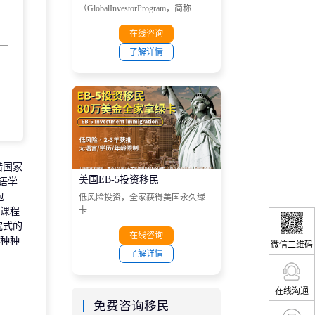
（GlobalInvestorProgram，简称
GIP）
在线咨询
了解详情
腊国家
美国EB-5投资移民
语学
包
低风险投资，全家获得美国永久绿
卡
课程
究式的
在线咨询
种种
微信二维码
了解详情
在线沟通
免费咨询移民