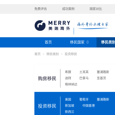
免费评估
成功案例
国家对比
首页
移民国家
移民类
首页
>
移民类别
>
投资移民
购房移民
投资移民
美国
加拿大
阿根廷
巴拿马
迪拜黄金签证
香港投资移民
安提瓜
格林纳达
圣卢西亚
美洲
巴拿马购房移民
新加坡投资移民
希腊
土耳其
塞浦路斯
希腊购房移民
新西兰投资移民
购房移民
迪拜
巴拿马
圣基茨
瑞典
芬兰
希腊
土耳其
圣基茨投资购房护照
美国EB-5投资移
格鲁吉亚
爱尔兰
马耳他
黑
格林纳达
格林纳达投资购房护照
塞浦路斯购房移民
欧洲
奥地利
拉脱维亚
英国
斯洛
土耳其购房入籍/护照
塞浦路斯购房移民
美国
葡萄牙
塞浦路斯
投资移民
新加坡
中国香港
澳大利亚
瑙鲁
新西兰
瓦努
新西兰
大洋洲