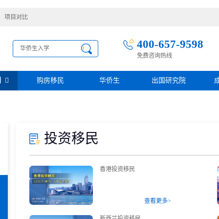
项目对比
400-657-9598
免费咨询热线
别
购房移民
华侨生
出国研究院
护照移民
创业移民
圣基茨
圣多美投资入籍计划
迪拜创业签证
多米尼克
阿根廷护照入籍
加拿大联邦SUV创业投资移民
投资移民
土耳其存款护照
日本经营·管理签证
西班牙
葡萄牙
民
瑙鲁投资入籍计划
新加坡创业自雇EP
山
塞浦路斯
格鲁吉亚护照
芬兰创业自雇移民
免费评估
香港投资移民
伐克
德国
葡萄牙50万欧基金投资永居
圣基茨投资购房护照
德国法人签证
圣基茨捐款护照
格林纳达投资购房护照
查看更多>
阿图
斐济
新西兰投资移民