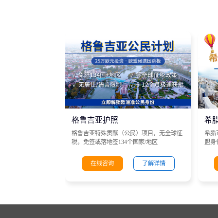
格鲁吉亚护照
希
格鲁吉亚特殊贡献（公民）项目，无全球征
希腊
税，免签或落地签134个国家/地区
盟身
在线咨询
了解详情