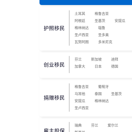
捐赠移民
雇主担保
土耳其
格鲁吉亚
新加坡
迪拜
马来西亚
泰国
葡萄牙捐赠移民
新西兰雇主担保(绿
中国香港
菲律宾
阿根廷
圣基茨
安提瓜
泰国精英签证
新西兰雇主担保(六
亚洲
护照移民
格鲁吉亚护照
瑞典雇主担保移民
格林纳达
瑙鲁
圣基茨捐款护照
芬兰雇主担保移民
圣卢西亚
圣多美
马耳他捐款投资护照
爱尔兰高管居留计
瓦努阿图
多米尼克
圣多美
几内亚比绍
格林纳达捐款护照
非洲
安提瓜捐赠护照
圣卢西亚捐赠护照
芬兰
新加坡
迪拜
创业移民
加拿大
日本
德国
格鲁吉亚
葡萄牙
马耳他
泰国
圣基茨
捐赠移民
安提瓜
格林纳达
圣卢西亚
瑞典
芬兰
爱尔兰
雇主担保