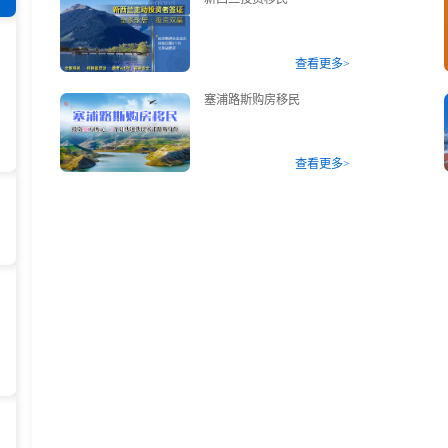
存款/收入移民
杰出人才
日本
韩国
名单)
西班牙远程工签
香港高才
查看更多>
分制)
泰国DTV居留
香港专才计划
土耳其存款护照
香港优才计划
塞浦路斯购房移民
韩国存款投资移民
美国EB1A杰出人才移民
划
菲律宾退休居留签证SRRV
澳洲186、187雇主担保移民
斐济存款退休移民
查看更多>
马来西亚第二家园计划
西班牙非盈利居留