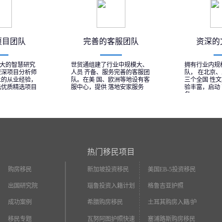
项目团队
完善的客服团队
资深的
大的智慧研究
世贸通组建了行业中规模大、
拥有行业内规
资深项目分析师
人员 齐备、服务完善的客服团
队， 在北京
上的从业经验，
队。在美 国、欧洲等地设有客
三个全国 性
选优质精选项目
服中心，提供 落地安家服务
验丰富，启动
务
热门移民项目
购房移民
新加坡投资移民
美国EB-5投资移民
出国研究院
瑙鲁投资入籍计划
格鲁吉亚护照
成功案例
希腊购房移民
土耳其购房入籍/护
照
移民专题
瓦努阿图护照快速
塞浦路斯购房移民