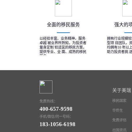
全面的移民服务
强大的
以经验丰富、业务精神、服务
拥有行业规模较
卓越 被业界所熟知，为投资者
型项 目团队，
量身定制 较适宜的移民方案，
均拥有10 年以
提供专业、全 面、成熟的移民
助力投资者挑 
服务
关于美瑞
移民国家
免费热线：
400-657-9598
华侨生
手机/微信/同一号码：
免费评估
183-1056-6198
出国资讯