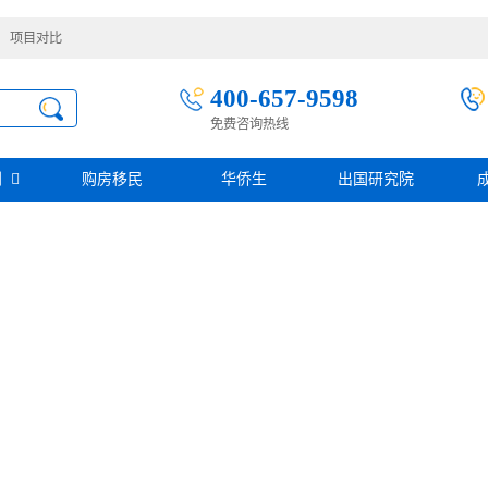
项目对比
400-657-9598
免费咨询热线
别
购房移民
华侨生
出国研究院
护照移民
创业移民
圣基茨
圣多美投资入籍计划
迪拜创业签证
多米尼克
阿根廷护照入籍
加拿大联邦SUV创业投资移民
土耳其存款护照
日本经营·管理签证
西班牙
葡萄牙
民
瑙鲁投资入籍计划
新加坡创业自雇EP
山
塞浦路斯
格鲁吉亚护照
芬兰创业自雇移民
免费评估
伐克
德国
葡萄牙50万欧基金投资永居
圣基茨投资购房护照
德国法人签证
圣基茨捐款护照
格林纳达投资购房护照
阿图
斐济