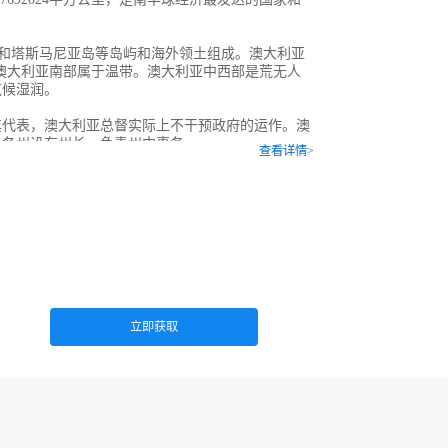
亚大陆和塔斯马尼亚岛等岛屿和海外领土组成。澳大利亚
。澳大利亚南部属于温带。澳大利亚中西部是荒无人
气候湿润。
其代表，澳大利亚总督实际上不干预政府的运作。澳
，各州设有州长，负责州内事务。
查看详情>
规划方案
立即获取