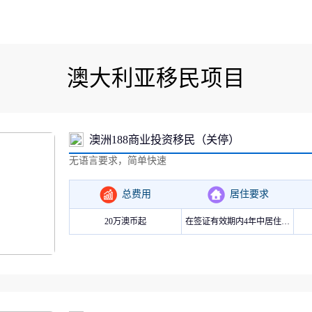
存款/收入移民
杰出人才
日本
韩国
名单)
西班牙远程工签
香港高才
分制)
泰国DTV居留
香港专才计划
土耳其存款护照
香港优才计划
澳大利亚移民项目
韩国存款投资移民
美国EB1A杰出人才移民
划
菲律宾退休居留签证SRRV
澳洲186、187雇主担保移民
斐济存款退休移民
马来西亚第二家园计划
澳洲188商业投资移民（关停）
西班牙非盈利居留
无语言要求，简单快速
总费用
居住要求
20万澳币起
在签证有效期内4年中居住满2年(24个月)