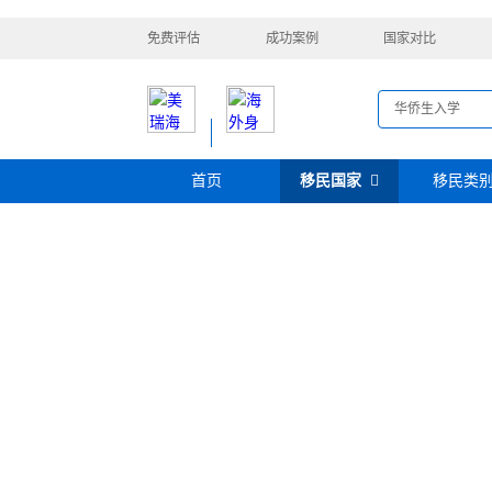
免费评估
成功案例
国家对比
首页
移民国家
移民类
购房移民
投资移民
美国
加拿大
阿根廷
巴拿马
迪拜黄金签证
香港投资移民
安提瓜
格林纳达
圣卢西亚
美洲
巴拿马购房移民
新加坡投资移民
希腊购房移民
新西兰投资移民
瑞典
芬兰
希腊
土耳其
圣基茨投资购房护照
美国EB-5投资移
格鲁吉亚
爱尔兰
马耳他
黑
格林纳达投资购房护照
塞浦路斯购房移民
欧洲
奥地利
拉脱维亚
英国
斯洛
土耳其购房入籍/护照
塞浦路斯购房移民
澳大利亚
瑙鲁
新西兰
瓦努
大洋洲