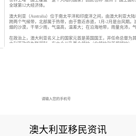
全球第12大经济体。
澳大利亚（Australia）位于南太平洋和印度洋之间，由澳大利
跨两个气候带，北部属于热带，由于靠近赤道，1月-2月是台风期
烟的沙漠，干旱少雨，气温高，温差大；在沿海地带，雨量充沛，
在政治上，澳大利亚名义上的国家元首是英国国王，并任命总督为
大利亚政府为联邦制，有六个州及两个领地（北领地和首都领地）
估，免费获取定制澳洲移民
澳大利亚移民资讯