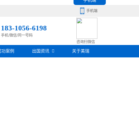
手机端
手机端
183-1056-6198
手机/微信/同一号码
移民百科
咨询扫微信
成功案例
出国资讯
关于美瑞
房产知识
在线咨询
签证攻略
移民问答
在线咨询