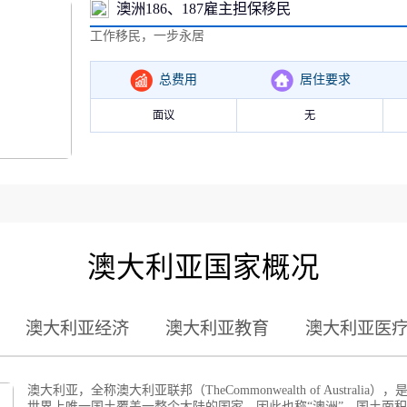
澳洲186、187雇主担保移民
工作移民，一步永居
总费用
居住要求
面议
无
澳大利亚国家概况
澳大利亚经济
澳大利亚教育
澳大利亚医
澳大利亚，全称澳大利亚联邦（TheCommonwealth of Austr
世界上唯一国土覆盖一整个大陆的国家，因此也称“澳洲”。国土面积7