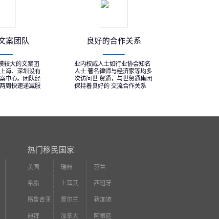
文案团队
良好的合作关系
模较大的文案团
业内权威人士如行业协会知名
、上海、深圳设有
人士 著名律师与经济家等均多
文案中心。团队经
次访问世 贸通，与世贸通集团
 两周快速递减服
保持着良好的 交流合作关系
热门移民国家
美国
瑞典
芬兰
希腊
土耳其
西班牙
格鲁吉亚
爱尔兰
新加坡
迪拜
加拿大
阿根廷