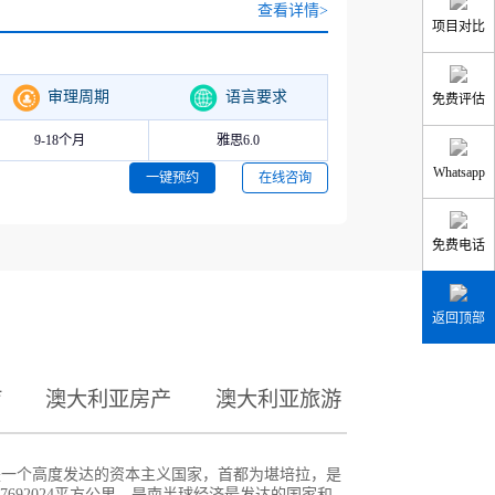
查看详情>
项目对比
审理周期
语言要求
免费评估
9-18个月
雅思6.0
Whatsapp
一键预约
在线咨询
免费电话
返回顶部
疗
澳大利亚房产
澳大利亚旅游
alia），是一个高度发达的资本主义国家，首都为堪培拉，是
692024平方公里，是南半球经济最发达的国家和