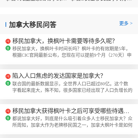
更多
>
加拿大移民问答
移民加拿大，换枫叶卡需要等待多久呢？
移民加拿大，换枫叶卡时间长吗？枫叶卡的有效期是5年，
根据CIC官网最新公布，您现在可以提前9个月（270天）申
请。那到底换枫叶卡的时间是长是短，咱们还得看一下加拿
大移民局这几个时间段！第一时间段:(通常要1个月,根据每
个申请人准备的进度不同):为申请换发新枫叶卡做准备:1、
陷入人口焦虑的发达国家是加拿大？
准备申请材料;2、照枫叶卡照片;3、缴纳枫叶卡政府费;4、
联合国的最新数据显示，全世界人口已超过80亿。这个数
填写换发新枫叶卡申请表格;5、向移民局订新枫叶卡申请表
字看起来庞大，殊不知，很多国家已经出现了人口负增长的
格套装。第二时间段:(半个月)提交申请给...
情况，尤其是发达国家。生育率降低、老龄化严重，一些发
达国家甚至陷入了“人口焦虑”。为了弥补劳动力的巨大缺
口，有些国家开始了全球疯狂抢人计划。PART1加拿大陷入
移民加拿大获得枫叶卡之后可享受哪些待遇呢？
“人口焦虑”一项新研究表明，自1950年以来全球各国生育
都说加拿大好，到底是什么吸引着众多人士移民加拿大？众
率一直在下降，从1950年的4.84下降到2021年的2.23，到
所周知，加拿大作为老牌移民国之一，加拿大枫叶卡是如何
2100年将继续下降到1.59。生育率大幅下...
到达与澳洲绿卡相娉美的呢。最主要的原因，还是加拿大的