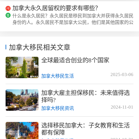
社会福利非常健全！一个人从出生到步入老年都能享受到政
府提供的不同保障，福利覆盖了一个人的每一个不同的阶
加拿大永久居留权的要求有哪些？
段。今天美瑞海外就来聊聊，移民加拿大获得枫叶卡之后可
什么是永久居民？永久居民是移民到加拿大并获得永久居民
享受哪些待遇呢！承认双重国籍，护照世界通行获得枫叶卡
身份的人。永久居民不是加拿大公民，他们是其他国家的公
后，意味着经成为加拿大永久居民！该身份...
民。维持加拿大永久居留权的要求要保持加拿大移民永久居
留权，候选人必须在过去五年内在加拿大实际居住730天
（两年）。730天不需要是连续的。为了跟踪在加拿大的时
加拿大移民相关文章
间，加拿大政府建议候选人保留旅行日记。但是，候选人也
可以在进入加拿大时询问边境官员，并且在更新永久居民卡
全球最适合创业的8个国家
时也会被告知他们是否符合条件。失去永久居...
2025-03-06
加拿大移民生活
加拿大雇主担保移民：未来值得选
择吗?
2024-11-01
加拿大移民资讯
选择移民加拿大：子女教育和生活
都有保障