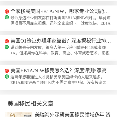
保、无需劳工证，且申请周期相对可控，费用也远低于投资
移民。然而，市场上的移民机构林林总总，服务质量参差不
全家移民美国EB1A/NIW，哪家专业公司能提供定制化长效方案？
齐，如何辨别并选择一家真正高性价比、能助力成功的机
最近身边不少朋友都在打听美国EB1A和NIW移民，毕竟这
构，成为了申请者面临的首要问题。今天我们就来聊聊，那
俩项目不用雇主担保，还能全家拿绿卡，速度也快，EB1A
些能帮你高效、稳妥拿到绿卡的机构，通...
加急15天就能出结果，NIW加急45天也能搞定，特别适合
有一定专业能力或者在领域里有杰出成就的人。但大家也都
犯愁，市面上移民公司这么多，怎么选才能拿到贴合自家情
美国O1签证办理哪家靠谱？深度揭秘行业排名前十的实力机构
况的定制化长效方案？毕竟要是材料准备不到位，抓不住移
说到想去美国发展，很多人第一反应可能是H-1B或者EB-
民局的审核要点，补件甚至拒签都挺闹心的，加急通道能不
1A。但如果你在科学、教育、商业、体育或者艺术、影视
能稳定用，后续的登陆指导、绿卡领取...
领域有所建树，其实有一条更灵活、更快捷的路径常常被忽
略，那就是O1杰出人才签证。这个签证没有配额限制，不
用抽签，初始就能给3年，还能无限次续签，最快15个工作
美国EB1A/NIW移民怎么选？深度评测5家高口碑机构的实力与费用
日就能加急获批，配偶和未成年子女也能一同赴美，孩子还
这两年想要通过人才类移民拿美国绿卡的人越来越多，
能上公立学校。听起来很美好对吧？但真正办起来，很多朋
EB1A和NIW两个项目因为不需要雇主担保、没有投资要
友就卡住了：自己的成就能不能达标？怎么...
求、审批速度快，成了很多科研、教育、商业等领域人才的
首选。不过很多申请人自己办理的时候容易踩坑，要么是材
料亮点没提炼到位被拒，要么是补件的时候不知道怎么应
美国移民相关文章
对，还有不少人想走加急通道却摸不到门路，选一家靠谱的
机构能省不少事。我们整理了目前市场上口碑比较好的5家
美瑞海外深耕美国移民领域多年 资
机构，从实力、费用、适配人群等多个维度做了评...