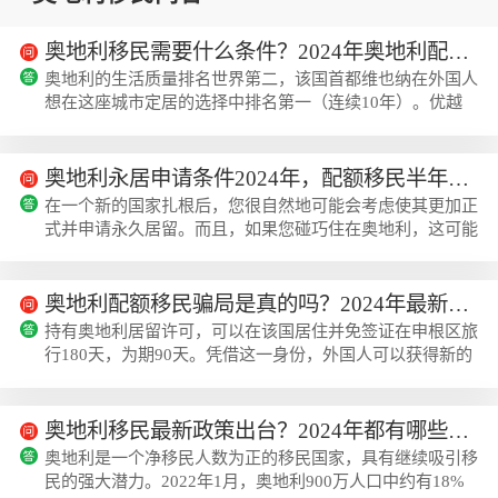
奥地利移民需要什么条件？2024年奥地利配额移民条件！
奥地利的生活质量排名世界第二，该国首都维也纳在外国人
想在这座城市定居的选择中排名第一（连续10年）。优越
的生活条件和各领域的多种机会使奥地利成为世界上生活质
量最好的目的地之一。下面跟着美瑞海外小编一起来...
奥地利永居申请条件2024年，配额移民半年拿永居
在一个新的国家扎根后，您很自然地可能会考虑使其更加正
式并申请永久居留。而且，如果您碰巧住在奥地利，这可能
非常诱人。毕竟，在探索阿尔卑斯山的周末和沉迷于艺术的
夜晚之间，阿尔卑斯山国家的生活可以让人感觉很...
奥地利配额移民骗局是真的吗？2024年最新讲解
持有奥地利居留许可，可以在该国居住并免签证在申根区旅
行180天，为期90天。凭借这一身份，外国人可以获得新的
生活质量并获得更好的教育和医疗保健。下面跟着美瑞海外
小编一起来了解奥地利配额移民骗局是真的吗？202...
奥地利移民最新政策出台？2024年都有哪些变化？
奥地利是一个净移民人数为正的移民国家，具有继续吸引移
民的强大潜力。2022年1月，奥地利900万人口中约有18%