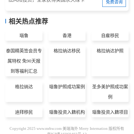
免费咨询
相关热点推荐
瑙鲁
香港
自雇移民
泰国精英签会员专
格拉纳达移民
格拉纳达护照
属特权 免90天报
到等福利汇总
格拉纳达
瑙鲁护照成功案例
圣多美护照成功案
例
迪拜移民
瑙鲁投资入籍机构
瑙鲁投资入籍项目
Copyright 2025 www.mrhw.com 美瑞海外 Merry Internation 版权所有