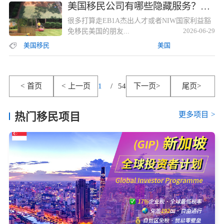
美国移民公司有哪些隐藏服务？专家带你了解全流程保障
很多打算走EB1A杰出人才或者NIW国家利益豁
免移民美国的朋友...
2026-06-29
美国移民
美国
<
首页
<
上一页
1
/
54
下一页
>
尾页
>
更多项目
>
热门移民项目