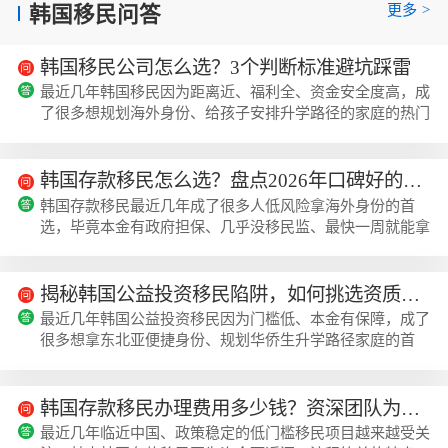
更多
>
韩国移民问答
韩国移民公司怎么选？3个判断标准避坑踩雷
最近几年韩国移民因为距离近、福利全、资金安全度高，成
了很多想规划海外身份、给孩子安排升学路径的家庭的热门
选择，不过不少人一开始踩了机构的坑，要么材料被打回好
几次，要么办了一半才知道不符合转永居的要求，美瑞海外
日常接咨询的时候，就碰到过不少有类似经历的用户。先看
韩国存款移民怎么选？盘点2026年口碑好的专业机构排行
机构对韩国移民政策的熟悉度和官方合作资质很多人找机构
韩国存款移民最近几年成了很多人低风险拿海外身份的首
第一眼看价格，其实最核心的先要确认机构对韩国移民的法
选，毕竟本金有政府担保、几乎没移民监、最快一周就能拿
案是不是真的吃透了，毕竟韩国的公益事...
居留的优势确实很能打，但不少申请人自己踩过坑：比如对
接的不是韩国官方指定银行、材料反复被打回、拿了F2居
留之后没人提醒续签导致身份失效，所以选个靠谱的专业机
揭秘韩国公益投资移民陷阱，如何挑选资质齐全的品牌公司？
构能省很多麻烦，近期美瑞海外联合行业第三方调研机构，
最近几年韩国公益投资移民因为门槛低、本金有保障，成了
结合近2年的客户真实评价、获批数据、服务体验，整理出
很多想拿东北亚便捷身份、规划华侨生升学路径家庭的首
了2026年韩国存款移民领域口碑靠前的专业机...
选，不过市面上做这个项目的机构鱼龙混杂，踩坑的案例也
越来越多，美瑞海外的顾问日常接咨询的时候，经常碰到之
前找了非正规机构办理，要么资金没法正常赎回、要么身份
韩国存款移民办理费用多少钱？资深团队为您详细拆解服务内容
申请被拒的客户，很多人其实是踩了信息不对称的坑，前期
最近几年临近中国、政策稳定的低门槛移民项目越来越受关
没有辨明机构资质，也没理清官方的政策要求。常见的韩国