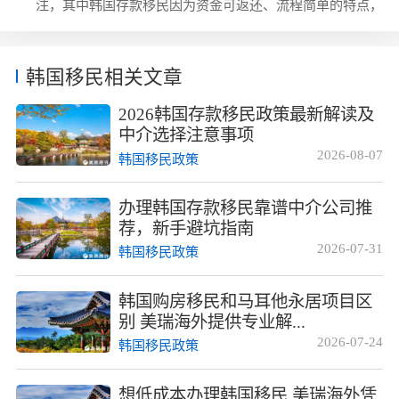
注，其中韩国存款移民因为资金可返还、流程简单的特点，
公益投资移民陷阱类型首先最常见的就是虚...
咨询量涨得很快，美瑞海外近期统计的用户咨询数据里，仅
今年上半年韩国存款移民的咨询量就比去年同期增长了
270%，其中大部分咨询者最关心的问题就是办理到底要花
韩国移民相关文章
多少钱，服务内容都包含什么。韩国存款移民的基础政策逻
辑韩国存款移民本质是2013年韩国政府推出的公益事业投
2026韩国存款移民政策最新解读及
资移民项目，说白了就是你把钱存到韩国政府指定...
中介选择注意事项
2026-08-07
韩国移民政策
办理韩国存款移民靠谱中介公司推
荐，新手避坑指南
2026-07-31
韩国移民政策
韩国购房移民和马耳他永居项目区
别 美瑞海外提供专业解...
2026-07-24
韩国移民政策
想低成本办理韩国移民 美瑞海外凭