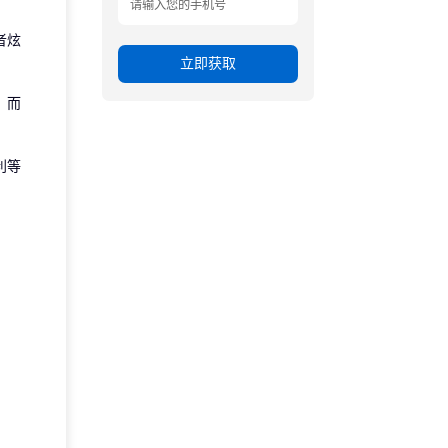
者炫
立即获取
。而
利等