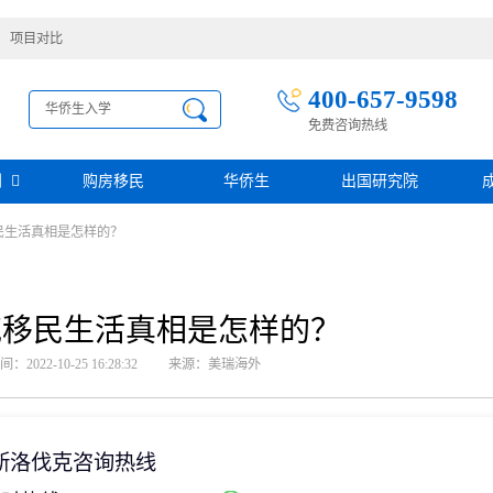
项目对比
400-657-9598
免费咨询热线
别
购房移民
华侨生
出国研究院
民生活真相是怎样的？
护照移民
创业移民
圣基茨
圣多美投资入籍计划
迪拜创业签证
多米尼克
阿根廷护照入籍
加拿大联邦SUV创业投资移民
土耳其存款护照
日本经营·管理签证
克移民生活真相是怎样的？
西班牙
葡萄牙
民
瑙鲁投资入籍计划
新加坡创业自雇EP
山
塞浦路斯
2022-10-25 16:28:32
来源：美瑞海外
格鲁吉亚护照
芬兰创业自雇移民
免费评估
伐克
德国
葡萄牙50万欧基金投资永居
圣基茨投资购房护照
德国法人签证
圣基茨捐款护照
格林纳达投资购房护照
斯洛伐克咨询热线
阿图
斐济