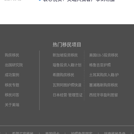
永居
热门移民项目
购房移民
新加坡投资移民
美国EB-5投资移民
出国研究院
瑙鲁投资入籍计划
格鲁吉亚护照
成功案例
希腊购房移民
土耳其购房入籍/护
照
移民专题
瓦努阿图护照快速
塞浦路斯购房移民
入籍
移民问答
日本经营·管理签证
西班牙非盈利居留
关于美瑞