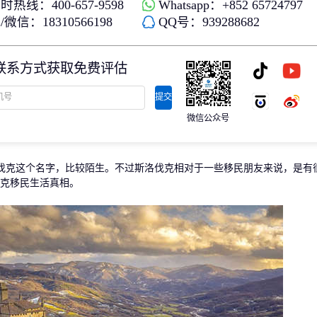
时热线：400-657-9598
Whatsapp：+852 65724797
存款/收入移民
杰出人才
微信：18310566198
QQ号：939288682
日本
韩国
名单)
西班牙远程工签
香港高才
分制)
泰国DTV居留
香港专才计划
联系方式获取免费评估
土耳其存款护照
香港优才计划
韩国存款投资移民
美国EB1A杰出人才移民
划
菲律宾退休居留签证SRRV
澳洲186、187雇主担保移民
提交
斐济存款退休移民
微信公众号
马来西亚第二家园计划
西班牙非盈利居留
这个名字，比较陌生。不过斯洛伐克相对于一些移民朋友来说，是有
克移民生活真相。