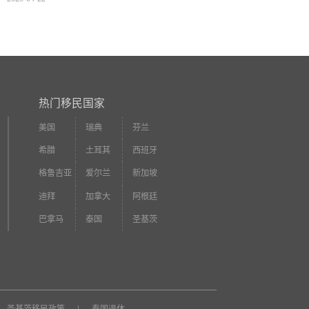
热门移民国家
美国
瑞典
芬兰
希腊
土耳其
西班牙
格鲁吉亚
爱尔兰
新加坡
迪拜
加拿大
阿根廷
巴拿马
泰国
圣基茨