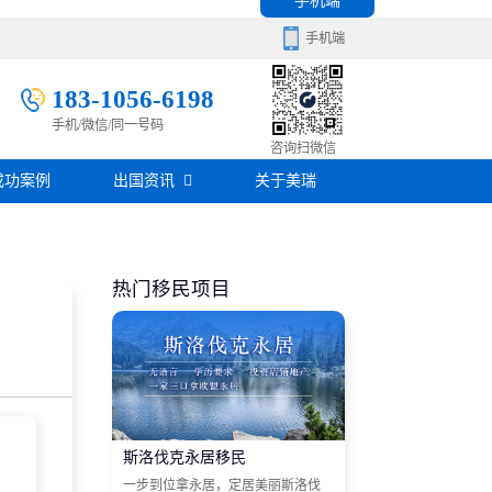
手机端
手机端
183-1056-6198
手机/微信/同一号码
移民百科
咨询扫微信
成功案例
出国资讯
关于美瑞
房产知识
在线咨询
签证攻略
热门移民项目
移民问答
在线咨询
斯洛伐克永居移民
一步到位拿永居，定居美丽斯洛伐