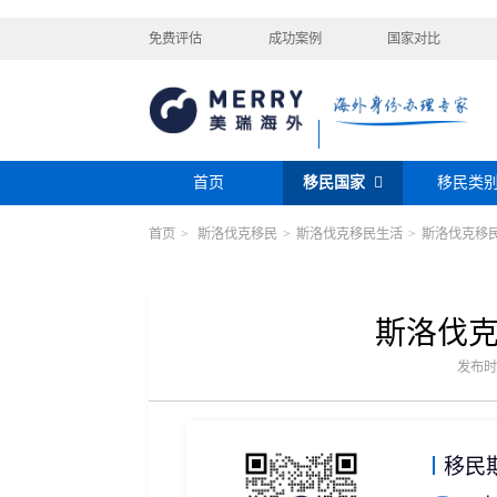
免费评估
成功案例
国家对比
首页
移民国家
移民类
首页
>
斯洛伐克移民
>
斯洛伐克移民生活
>
斯洛伐克移
购房移民
投资移民
美国
加拿大
阿根廷
巴拿马
迪拜黄金签证
香港投资移民
安提瓜
格林纳达
圣卢西亚
美洲
巴拿马购房移民
新加坡投资移民
希腊购房移民
新西兰投资移民
斯洛伐
瑞典
芬兰
希腊
土耳其
圣基茨投资购房护照
美国EB-5投资移
格鲁吉亚
爱尔兰
马耳他
黑
发布时间：
格林纳达投资购房护照
塞浦路斯购房移民
欧洲
奥地利
拉脱维亚
英国
斯洛
土耳其购房入籍/护照
塞浦路斯购房移民
移民
澳大利亚
瑙鲁
新西兰
瓦努
大洋洲