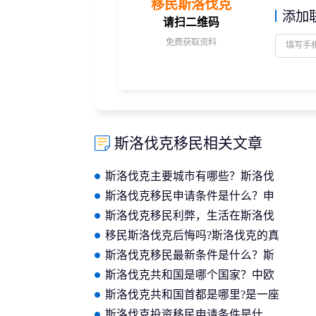
移民斯洛伐克
添加
请扫二维码
免费获取资料
斯洛伐克移民相关文章
斯洛伐克主要城市有哪些？斯洛伐
克最大的城市介绍
斯洛伐克移民申请条件是什么？申
请者需满足这四点
斯洛伐克移民利弊，生活在斯洛伐
克的优点和缺点
移民斯洛伐克后悔吗?斯洛伐克的真
实生活状况介绍
斯洛伐克移民最新条件是什么？斯
洛伐克永居移民所需要求详解
斯洛伐克共和国是哪个国家？中欧
国家斯洛伐克概况
斯洛伐克共和国首都是哪里?是一座
怎样的城市？
斯洛伐克投资移民申请条件是什