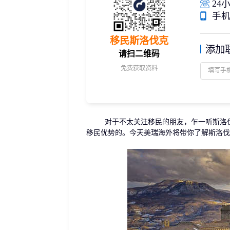
24小
捐赠移民
雇主担保
手机/
新加坡
迪拜
马来西亚
泰国
葡萄牙捐赠移民
新西兰雇主担保(绿
中国香港
菲律宾
泰国精英签证
新西兰雇主担保(六
移民斯洛伐克
亚洲
添加
格鲁吉亚护照
瑞典雇主担保移民
请扫二维码
圣基茨捐款护照
芬兰雇主担保移民
免费获取资料
马耳他捐款投资护照
爱尔兰高管居留计
圣多美
几内亚比绍
格林纳达捐款护照
非洲
安提瓜捐赠护照
圣卢西亚捐赠护照
对于不太关注移民的朋友，乍一听斯洛伐克
移民优势的。今天美瑞海外将带你了解斯洛伐