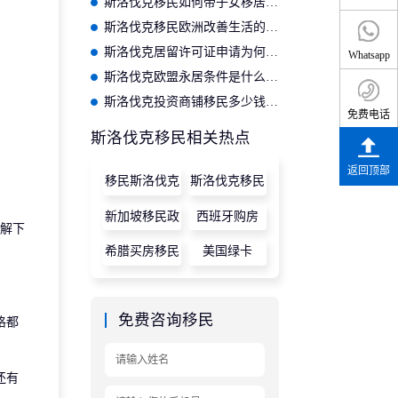
斯洛伐克移民如何带子女移居生活？这份指南值得收藏！
斯洛伐克移民欧洲改善生活的7个方面，你了解几个？
斯洛伐克居留许可证申请为何被拒？原因都有哪些？
Whatsapp
斯洛伐克欧盟永居条件是什么？2024年最新投资指南！
斯洛伐克投资商铺移民多少钱？申请需要什么条件？
免费电话
斯洛伐克移民相关热点
返回顶部
移民斯洛伐克
斯洛伐克移民
新加坡移民政
西班牙购房
解下
策
希腊买房移民
美国绿卡
免费咨询移民
格都
还有