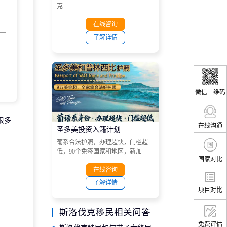
克
在线咨询
了解详情
微信二维码
很多
在线沟通
圣多美投资入籍计划
葡系合法护照，办理超快，门槛超
低，90个免签国家和地区，新加
国家对比
坡、港澳、越南、南非、菲律宾、
马来西亚和非洲大部分国家等目的
在线咨询
地。
了解详情
项目对比
斯洛伐克移民相关问答
免费评估