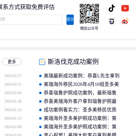
联系方式获取免费评估
提交
微信公众号
斯洛伐克成功案例
更多
美瑞最新成功案例：恭喜L先生拿到
2024-02-27
斯洛伐克永居卡
美瑞海外移民2026年4月10组圣多美
2024-02-21
护照成功案例分享
恭喜瑙鲁护照成功案例，最新瑙鲁
2024-02-04
护照批准获批信
恭喜美瑞海外客户拿到瑙鲁护照最
2024-01-30
新获批信(2026年4月16日)
成功案例看实力：圣多美移民优质
2024-01-22
企业如何助客户快速拿证
美瑞海外圣多美护照成功案例：第
2024-01-15
二个中国人获批信官方截图
美瑞海外圣多美护照成功案例：第
2024-01-08
一个中国人获批信
衷心祝贺！美瑞大批客户拿到希腊
2024-01-02