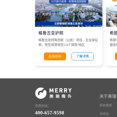
格鲁吉亚护照
希
格鲁吉亚特殊贡献（公民）项目，无全球征
希腊
税，免签或落地签134个国家/地区
盟身
在线咨询
了解详情
关于美瑞
移民国家
免费热线：
400-657-9598
华侨生