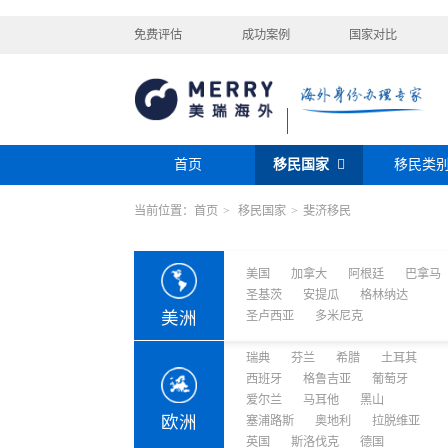
免费评估
成功案例
国家对比
首页
移民国家
移民类
当前位置：
首页
>
移民国家
>
斐济移民
购房移民
投资移民
美国
加拿大
阿根廷
巴拿马
迪拜黄金签证
香港投资移民
安提瓜
格林纳达
圣卢西亚
美洲
巴拿马购房移民
新加坡投资移民
美国
加拿大
阿根廷
巴拿马
希腊购房移民
新西兰投资移民
圣基茨
安提瓜
格林纳达
瑞典
芬兰
希腊
土耳其
圣基茨投资购房护照
美国EB-5投资移
美洲
圣卢西亚
多米尼克
格鲁吉亚
爱尔兰
马耳他
黑
格林纳达投资购房护照
塞浦路斯购房移民
欧洲
奥地利
拉脱维亚
英国
斯洛
土耳其购房入籍/护照
瑞典
芬兰
希腊
土耳其
塞浦路斯购房移民
西班牙
格鲁吉亚
葡萄牙
爱尔兰
马耳他
黑山
澳大利亚
瑙鲁
新西兰
瓦努
欧洲
塞浦路斯
奥地利
拉脱维亚
大洋洲
英国
斯洛伐克
德国