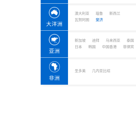
捐赠移民
雇主担保
澳大利亚
瑙鲁
新西兰
新加坡
迪拜
马来西亚
泰国
葡萄牙捐赠移民
新西兰雇主担保(绿
瓦努阿图
斐济
中国香港
菲律宾
泰国精英签证
新西兰雇主担保(六
大洋洲
亚洲
格鲁吉亚护照
瑞典雇主担保移民
圣基茨捐款护照
芬兰雇主担保移民
新加坡
迪拜
马来西亚
泰国
马耳他捐款投资护照
爱尔兰高管居留计
圣多美
几内亚比绍
日本
韩国
中国香港
菲律宾
格林纳达捐款护照
亚洲
非洲
安提瓜捐赠护照
圣卢西亚捐赠护照
圣多美
几内亚比绍
非洲