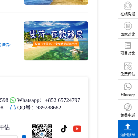
在线沟通
国家对比
看详情>
项目对比
免费评估
Whatsapp
598
Whatsapp：+852 65724797
8
QQ号：939288682
免费电话
评估
返回顶部