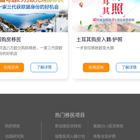
腊购房移民
土耳其购房入籍/护照
可选25万欧元购房移民，一家三代获欧
一步到位移民欧亚大国
份的好机会
在线咨询
了解详情
在线咨询
了解详情
热门移民项目
购房移民
新加坡投资移民
美国EB-5投资移民
出国研究院
瑙鲁投资入籍计划
格鲁吉亚护照