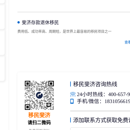
存款/收入移民
杰出人才
日本
韩国
名单)
西班牙远程工签
香港高才
分制)
泰国DTV居留
香港专才计划
斐济存款退休移民
土耳其存款护照
香港优才计划
费用低、成功率高、周期短，是世界上最容易的移民项目之一
韩国存款投资移民
美国EB1A杰出人才移民
划
菲律宾退休居留签证SRRV
澳洲186、187雇主担保移民
查
斐济存款退休移民
马来西亚第二家园计划
西班牙非盈利居留
移民斐济咨询热线
24小时热线：400-657-9
手机/微信：1831056619
移民斐济
添加联系方式获取免费
请扫二微码