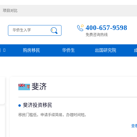
项目对比
400-657-9598
免费咨询热线
别
购房移民
华侨生
出国研究院
护照移民
创业移民
圣基茨
圣多美投资入籍计划
迪拜创业签证
多米尼克
阿根廷护照入籍
加拿大联邦SUV创业投资移民
斐济
土耳其存款护照
日本经营·管理签证
西班牙
葡萄牙
民
瑙鲁投资入籍计划
新加坡创业自雇EP
山
塞浦路斯
格鲁吉亚护照
芬兰创业自雇移民
斐济投资移民
免费评估
伐克
德国
葡萄牙50万欧基金投资永居
圣基茨投资购房护照
德国法人签证
圣基茨捐款护照
移民门槛低，申请手续简易，办理时间短。
格林纳达投资购房护照
查
阿图
斐济