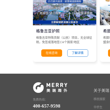
格鲁吉亚护照
希
格鲁吉亚特殊贡献（公民）项目，无全球征
希腊
税，免签或落地签134个国家/地区
盟身
在线咨询
了解详情
关于美瑞
移民国家
免费热线：
400-657-9598
华侨生