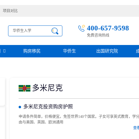
项目对比
400-657-9598
免费咨询热线
别
购房移民
华侨生
出国研究院
护照移民
创业移民
圣基茨
圣多美投资入籍计划
迪拜创业签证
多米尼克
阿根廷护照入籍
加拿大联邦SUV创业投资移民
多米尼克
土耳其存款护照
日本经营·管理签证
西班牙
葡萄牙
民
瑙鲁投资入籍计划
新加坡创业自雇EP
山
塞浦路斯
格鲁吉亚护照
芬兰创业自雇移民
多米尼克投资购房护照
免费评估
伐克
德国
葡萄牙50万欧基金投资永居
圣基茨投资购房护照
德国法人签证
圣基茨捐款护照
申请条件简单，价格便宜。免签世界140个国家。子女可享英式教育，学
由与美国、英国、欧洲通用
格林纳达投资购房护照
查
阿图
斐济