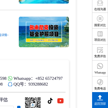
在线沟通
国家对比
看详情>
项目对比
免费评估
Whatsapp
598
Whatsapp：+852 65724797
8
QQ号：939288682
免费电话
评估
返回顶部