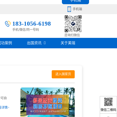
手机端
手机端
183-1056-6198
手机/微信/同一号码
移民百科
咨询扫微信
成功案例
出国资讯
关于美瑞
房产知识
在线咨询
签证攻略
移民问答
进入国家页
在线咨询
分可自
看详情>
微信二维码