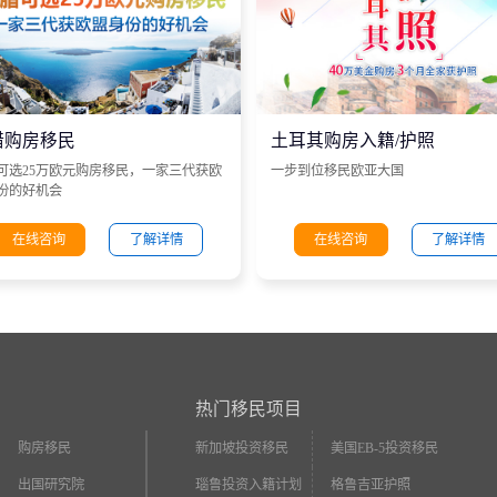
腊购房移民
土耳其购房入籍/护照
可选25万欧元购房移民，一家三代获欧
一步到位移民欧亚大国
份的好机会
在线咨询
了解详情
在线咨询
了解详情
热门移民项目
购房移民
新加坡投资移民
美国EB-5投资移民
出国研究院
瑙鲁投资入籍计划
格鲁吉亚护照