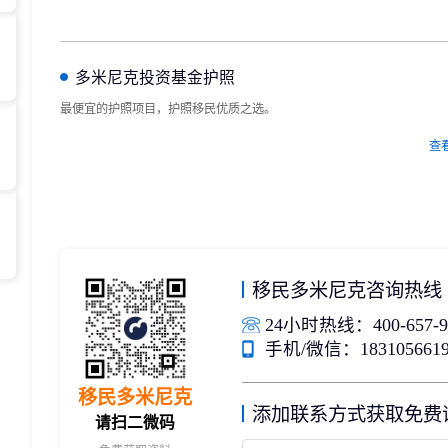
存款/收入移民
杰出人才
日本
韩国
名单)
西班牙远程工签
香港高才
分制)
泰国DTV居留
香港专才计划
多米尼克投资基金护照
土耳其存款护照
香港优才计划
最便宜的护照项目，护照移民优质之选。
韩国存款投资移民
美国EB1A杰出人才移民
划
菲律宾退休居留签证SRRV
澳洲186、187雇主担保移民
查
斐济存款退休移民
马来西亚第二家园计划
西班牙非盈利居留
移民多米尼克咨询热线
24小时热线：400-657-9
手机/微信：1831056619
移民多米尼克
添加联系方式获取免费
请扫二微码