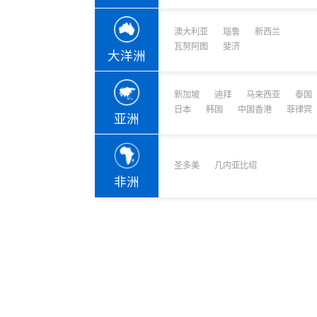
捐赠移民
雇主担保
澳大利亚
瑙鲁
新西兰
新加坡
迪拜
马来西亚
泰国
葡萄牙捐赠移民
新西兰雇主担保(绿
瓦努阿图
斐济
中国香港
菲律宾
泰国精英签证
新西兰雇主担保(六
大洋洲
亚洲
格鲁吉亚护照
瑞典雇主担保移民
圣基茨捐款护照
芬兰雇主担保移民
新加坡
迪拜
马来西亚
泰国
马耳他捐款投资护照
爱尔兰高管居留计
圣多美
几内亚比绍
日本
韩国
中国香港
菲律宾
格林纳达捐款护照
亚洲
非洲
安提瓜捐赠护照
圣卢西亚捐赠护照
圣多美
几内亚比绍
非洲