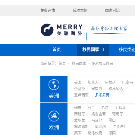
免费评估
成功案例
国家对比
首页
移民国家
移民类
当前位置：
首页
>
移民国家
>
多米尼克移民
购房移民
投资移民
美国
加拿大
阿根廷
巴拿马
迪拜黄金签证
香港投资移民
安提瓜
格林纳达
圣卢西亚
美洲
巴拿马购房移民
新加坡投资移民
美国
加拿大
阿根廷
巴拿马
希腊购房移民
新西兰投资移民
圣基茨
安提瓜
格林纳达
瑞典
芬兰
希腊
土耳其
圣基茨投资购房护照
美国EB-5投资移
美洲
圣卢西亚
多米尼克
格鲁吉亚
爱尔兰
马耳他
黑
格林纳达投资购房护照
塞浦路斯购房移民
欧洲
奥地利
拉脱维亚
英国
斯洛
土耳其购房入籍/护照
瑞典
芬兰
希腊
土耳其
塞浦路斯购房移民
西班牙
格鲁吉亚
葡萄牙
爱尔兰
马耳他
黑山
澳大利亚
瑙鲁
新西兰
瓦努
欧洲
塞浦路斯
奥地利
拉脱维亚
大洋洲
英国
斯洛伐克
德国