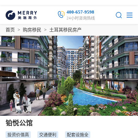
400-657-9598
24小时咨询热线
首页
>
购房移民
>
土耳其移民房产
铂悦公馆
投资价值高
交通便利
配套设施全