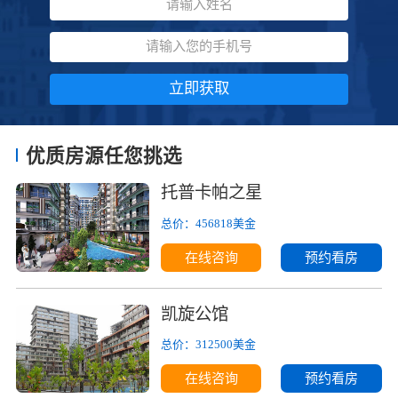
立即获取
优质房源任您挑选
托普卡帕之星
总价：456818美金
在线咨询
预约看房
凯旋公馆
总价：312500美金
在线咨询
预约看房