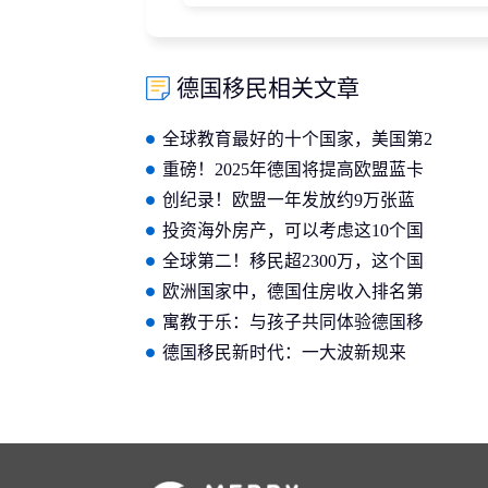
德国移民相关文章
全球教育最好的十个国家，美国第2
加拿大第8，第一在欧洲
重磅！2025年德国将提高欧盟蓝卡
申请人的薪资要求
创纪录！欧盟一年发放约9万张蓝
卡，中国人占比4%
投资海外房产，可以考虑这10个国
家
全球第二！移民超2300万，这个国
家凭什么？
欧洲国家中，德国住房收入排名第
三
寓教于乐：与孩子共同体验德国移
民生活
德国移民新时代：一大波新规来
袭，移民门槛低到超乎你想象！