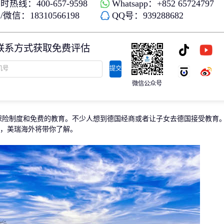
时热线：400-657-9598
Whatsapp：+852 65724797
存款/收入移民
杰出人才
微信：18310566198
QQ号：939288682
日本
韩国
名单)
西班牙远程工签
香港高才
分制)
泰国DTV居留
香港专才计划
联系方式获取免费评估
土耳其存款护照
香港优才计划
韩国存款投资移民
美国EB1A杰出人才移民
划
菲律宾退休居留签证SRRV
澳洲186、187雇主担保移民
提交
斐济存款退休移民
微信公众号
马来西亚第二家园计划
西班牙非盈利居留
制度和免费的教育。不少人想到德国经商或者让子女去德国接受教育
，美瑞海外将带你了解。