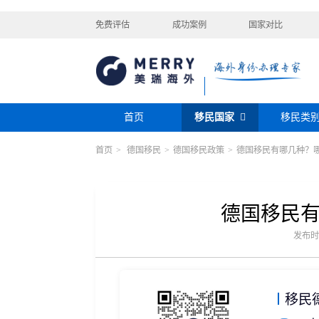
免费评估
成功案例
国家对比
首页
移民国家
移民类
首页
>
德国移民
>
德国移民政策
>
德国移民有哪几种？
购房移民
投资移民
美国
加拿大
阿根廷
巴拿马
迪拜黄金签证
香港投资移民
安提瓜
格林纳达
圣卢西亚
美洲
巴拿马购房移民
新加坡投资移民
希腊购房移民
新西兰投资移民
德国移民
瑞典
芬兰
希腊
土耳其
圣基茨投资购房护照
美国EB-5投资移
格鲁吉亚
爱尔兰
马耳他
黑
发布时间：
格林纳达投资购房护照
塞浦路斯购房移民
欧洲
奥地利
拉脱维亚
英国
斯洛
土耳其购房入籍/护照
塞浦路斯购房移民
移民
澳大利亚
瑙鲁
新西兰
瓦努
大洋洲