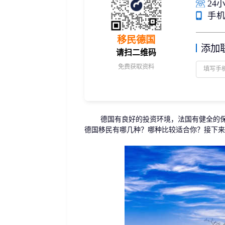
24小
捐赠移民
雇主担保
手机/
新加坡
迪拜
马来西亚
泰国
葡萄牙捐赠移民
新西兰雇主担保(绿
中国香港
菲律宾
泰国精英签证
新西兰雇主担保(六
移民德国
亚洲
添加
格鲁吉亚护照
瑞典雇主担保移民
请扫二维码
圣基茨捐款护照
芬兰雇主担保移民
免费获取资料
马耳他捐款投资护照
爱尔兰高管居留计
圣多美
几内亚比绍
格林纳达捐款护照
非洲
安提瓜捐赠护照
圣卢西亚捐赠护照
德国有良好的投资环境，法国有健全的保险
德国移民有哪几种？哪种比较适合你？接下来