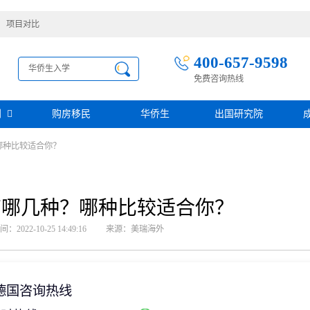
项目对比
400-657-9598
免费咨询热线
别
购房移民
华侨生
出国研究院
哪种比较适合你？
护照移民
创业移民
圣基茨
圣多美投资入籍计划
迪拜创业签证
多米尼克
阿根廷护照入籍
加拿大联邦SUV创业投资移民
土耳其存款护照
日本经营·管理签证
有哪几种？哪种比较适合你？
西班牙
葡萄牙
民
瑙鲁投资入籍计划
新加坡创业自雇EP
山
塞浦路斯
2022-10-25 14:49:16
来源：美瑞海外
格鲁吉亚护照
芬兰创业自雇移民
免费评估
伐克
德国
葡萄牙50万欧基金投资永居
圣基茨投资购房护照
德国法人签证
圣基茨捐款护照
格林纳达投资购房护照
德国咨询热线
阿图
斐济