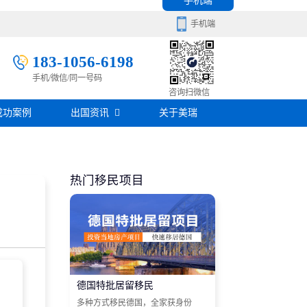
手机端
手机端
183-1056-6198
手机/微信/同一号码
移民百科
咨询扫微信
成功案例
出国资讯
关于美瑞
房产知识
在线咨询
签证攻略
热门移民项目
移民问答
在线咨询
德国特批居留移民
多种方式移民德国，全家获身份