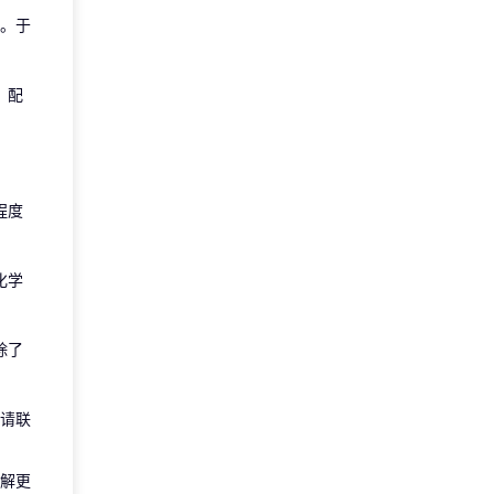
。于
；配
程度
化学
除了
请联
解更