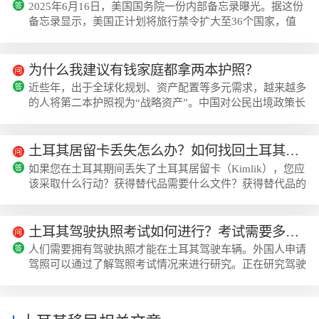
2025年6月16日，美国国务院一份内部备忘录曝光。据这份
备忘录显示，美国正计划将旅行禁令扩大至36个国家，值
得注意的是，7个拥有投资入籍（CBI）资格的国家都在名
单上。要知道，此项禁令的实施可是美国首次将投资移民项
目与国家安全直接挂钩，更可能对全球范围内的护照项目引
为什么我建议有钱家庭都拿两本护照？
发震荡。一、美禁令升级，加勒比小国已成“重灾区”根据
近些年，出于全球化规划、资产配置等多元需求，越来越多
《华盛顿邮报》查阅的国务院内部备忘录，这次被美国纳入
的人将第二本护照视为“战略资产”。中国对公民出境政策长
旅行禁令的国家里，加勒比地区的6个小国悉...
期秉持“安全优先”原则，同时，中国公民通过“落地签”“电
子签”可便捷前往的国家实际已超100个。欧盟国家护照的
免签国家数量高达170-180个，覆盖大部分发达国家。对高
土耳其居留卡丢失怎么办？如何找回土耳其居留卡？
净值人群而言，拥有政治中立国家的身份，如同为家庭配置
如果您在土耳其期间丢失了土耳其居留卡（Kimlik），您应
了一份“安全保障”。为什么建议有钱家庭拿两本护照？从实
该采取什么行动？获得替代品需要什么文件？获得替代品的
用角度来说，第二本护照在出行上...
费用是多少？丢失土耳其居留卡(Kimlik)–重新签发的程序
和费用首先，您需要前往您所在地区的警察局并提交盗窃报
告，然后您将收到警方的报告。随后，您应前往土耳其移民
土耳其驾驶执照考试如何进行？考试需要多少分钟？
局，除了办理新卡的相关费用（356里拉）外，您还需要支
人们需要拥有驾驶执照才能在土耳其驾驶车辆。外国人申请
付相当于土费一半的费用，即40美元。。补发Kimlik卡所需
驾照可以通过了解驾照考试情况来进行研究。正在研究驾驶
的文件生...
执照考试的个人可以研究考试需要多长时间以及如何进行。
驾驶执照考试如何进行？驾驶执照考试需要多少分...