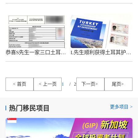
恭喜S先生一家三口土耳其护照获批，拿到欧洲大国身份!
L先生顺利获得土耳其护照，资产规划和海外身份两不误
<
首页
<
上一页
1
/
2
下一页
>
尾页
>
更多项目
>
热门移民项目