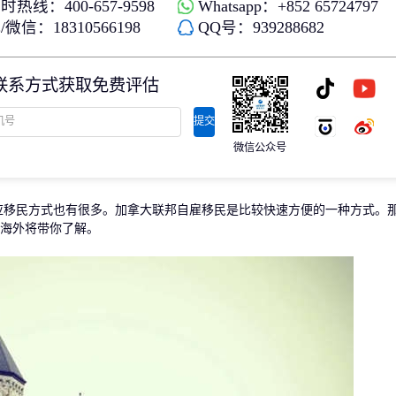
时热线：400-657-9598
Whatsapp：+852 65724797
存款/收入移民
杰出人才
微信：18310566198
QQ号：939288682
日本
韩国
名单)
西班牙远程工签
香港高才
分制)
泰国DTV居留
香港专才计划
联系方式获取免费评估
土耳其存款护照
香港优才计划
韩国存款投资移民
美国EB1A杰出人才移民
划
菲律宾退休居留签证SRRV
澳洲186、187雇主担保移民
提交
斐济存款退休移民
微信公众号
马来西亚第二家园计划
西班牙非盈利居留
民方式也有很多。加拿大联邦自雇移民是比较快速方便的一种方式。
海外将带你了解。