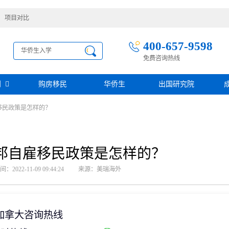
项目对比
400-657-9598
免费咨询热线
别
购房移民
华侨生
出国研究院
移民政策是怎样的？
护照移民
创业移民
圣基茨
圣多美投资入籍计划
迪拜创业签证
多米尼克
阿根廷护照入籍
加拿大联邦SUV创业投资移民
土耳其存款护照
日本经营·管理签证
邦自雇移民政策是怎样的？
西班牙
葡萄牙
民
瑙鲁投资入籍计划
新加坡创业自雇EP
山
塞浦路斯
2022-11-09 09:44:24
来源：美瑞海外
格鲁吉亚护照
芬兰创业自雇移民
免费评估
伐克
德国
葡萄牙50万欧基金投资永居
圣基茨投资购房护照
德国法人签证
圣基茨捐款护照
格林纳达投资购房护照
加拿大咨询热线
阿图
斐济