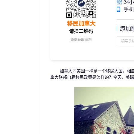
24小
捐赠移民
雇主担保
手机/
新加坡
迪拜
马来西亚
泰国
葡萄牙捐赠移民
新西兰雇主担保(绿
中国香港
菲律宾
泰国精英签证
新西兰雇主担保(六
移民加拿大
亚洲
添加
格鲁吉亚护照
瑞典雇主担保移民
请扫二维码
圣基茨捐款护照
芬兰雇主担保移民
免费获取资料
马耳他捐款投资护照
爱尔兰高管居留计
圣多美
几内亚比绍
格林纳达捐款护照
非洲
安提瓜捐赠护照
圣卢西亚捐赠护照
加拿大同美国一样是一个移民大国，相应移
拿大联邦自雇移民政策是怎样的？今天，美瑞