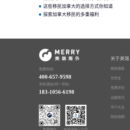
家，正在180度大逆转
这些移民加拿大的选择方式你知道
吗？
探索加拿大移民的多重福利
关于美瑞
移民国家
免费热线：
400-657-9598
华侨生
手机/微信/同一号码：
免费评估
183-1056-6198
出国资讯
中介大全
网站地图
客服微信
美瑞海外公众号