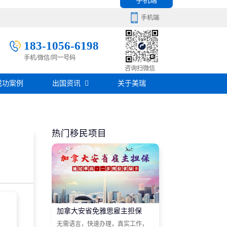
手机端
手机端
183-1056-6198
手机/微信/同一号码
移民百科
咨询扫微信
成功案例
出国资讯
关于美瑞
房产知识
在线咨询
签证攻略
热门移民项目
移民问答
在线咨询
加拿大安省免雅思雇主担保
无需语言，快速办理，真实工作，