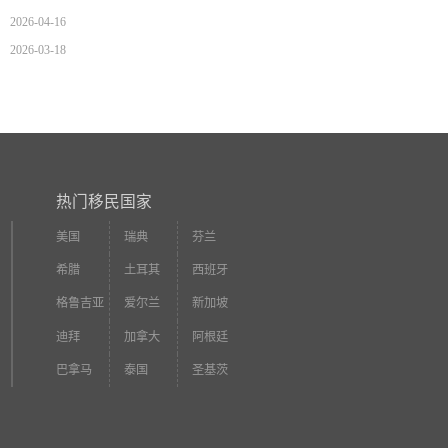
2026-04-16
2026-03-18
热门移民国家
美国
瑞典
芬兰
希腊
土耳其
西班牙
格鲁吉亚
爱尔兰
新加坡
迪拜
加拿大
阿根廷
巴拿马
泰国
圣基茨