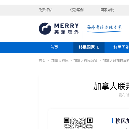
免费评估
成功案例
国家对比
首页
移民国家
移民类
首页
>
加拿大移民
>
加拿大移民政策
>
加拿大联邦自雇
购房移民
投资移民
美国
加拿大
阿根廷
巴拿马
迪拜黄金签证
香港投资移民
安提瓜
格林纳达
圣卢西亚
美洲
巴拿马购房移民
新加坡投资移民
希腊购房移民
新西兰投资移民
加拿大联
瑞典
芬兰
希腊
土耳其
圣基茨投资购房护照
美国EB-5投资移
格鲁吉亚
爱尔兰
马耳他
黑
发布时间：
格林纳达投资购房护照
塞浦路斯购房移民
欧洲
奥地利
拉脱维亚
英国
斯洛
土耳其购房入籍/护照
塞浦路斯购房移民
移民
澳大利亚
瑙鲁
新西兰
瓦努
大洋洲