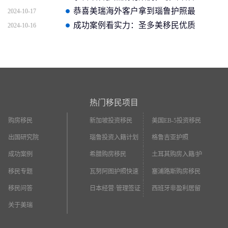
护照批准获批信
恭喜美瑞海外客户拿到瑙鲁护照最
2024-10-17
新获批信(2026年4月16日)
成功案例看实力：圣多美移民优质
2024-10-16
企业如何助客户快速拿证
热门移民项目
购房移民
新加坡投资移民
美国EB-5投资移民
出国研究院
瑙鲁投资入籍计划
格鲁吉亚护照
成功案例
希腊购房移民
土耳其购房入籍/护
照
移民专题
瓦努阿图护照快速
塞浦路斯购房移民
入籍
移民问答
日本经营·管理签证
西班牙非盈利居留
关于美瑞