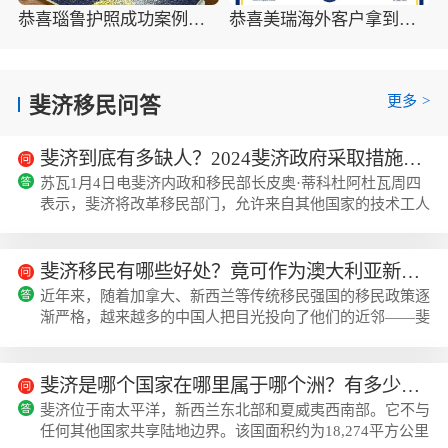
恭喜瑙鲁护照成功案例，最新瑙鲁护照批准获批信
恭喜美瑞海外客户拿到瑙鲁护照最新获批信(2026年4月16日)
更多
>
斐济移民问答
斐济到底有多缺人？2024斐济政府采取措施吸引外国技术工人
苏瓦1月4日电斐济内政和移民部长皮奥·蒂科杜阿杜瓦周四
表示，斐济将改革移民部门，允许来自其他国家的技术工人
填补斐济的职位空缺。下面跟着美瑞海外小编一起来了解斐
济到底有多缺人？2024斐济政府采取措施吸引外国...
斐济移民有哪些好处？竟可作为澳大利亚新西兰跳板？
近年来，随着加拿大、新西兰等传统移民强国的移民政策逐
渐严格，越来越多的中国人把目光投向了他们的近邻——斐
济。斐济位于加拿大东北部地区和新西兰北部，是南太平洋
纯天然、极致路线、真正珍珠般的名贵岛屿。斐济...
斐济是哪个国家在哪里属于哪个洲？有多少人口？
斐济位于南太平洋，新西兰东北部和夏威夷西南部。它不与
任何其他国家共享陆地边界。该国面积约为18,274平方公里