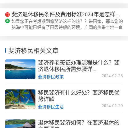
（7,056英里2）。下面跟着美瑞海外小编一起来了解斐济是
哪个国家在哪里属于哪个洲？有多少人口？维提岛...
斐济退休移民条件及费用标准2024年是怎样规定的？
如果您正在考虑搬到像斐济这样的热？？带国家，那么您的
脑海中可能已经有了田园诗般的环境，广阔的热带土地一直
延伸到大海，并且全年气候温暖。但在做出最终决定之前，
更深入地了解并分析居住在那里的各个方面总是一...
斐济移民相关文章
斐济养老签证办理流程是什么？斐
济退休移民所需步骤详...
2024-02-28
斐济移民政策
移民斐济有什么好处？斐济移民优
势详解
2024-02-20
斐济移民生活
退休移民斐济如何？在斐济退休的