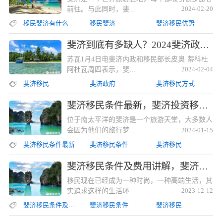
前往。与此同时，斐...
2024-02-20
移民斐济有什么好处
移民斐济
斐济移民优势
斐济到底有多缺人？2024斐济政府采取措施吸引外国技术工人
苏瓦1月4日电斐济内政和移民部长皮奥·蒂科杜
阿杜瓦周四表示，斐...
2024-02-04
斐济移民
斐济政府
斐济移民方式
斐济移民条件最新，斐济投资移民所需条件详解
位于南太平洋的斐济是一个旅游天堂，大多数人
会因为他们的旅行梦...
2024-01-15
斐济移民条件最新
斐济移民条件
斐济移民
斐济移民条件及费用讲解，斐济投资移民所需要求和费用
移民现在已经成为一种时尚，一种高端生活，其
实追求这样的生活环...
2023-12-12
斐济移民条件及费用讲解
斐济移民条件
斐济移民