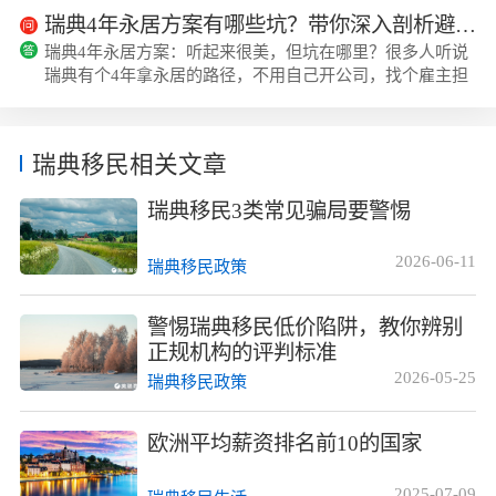
可以递交永居申请。它比较适合不想自己开公司、不想折腾
瑞典4年永居方案有哪些坑？带你深入剖析避雷技巧
经营管理，也不想被学历、语言、资产证明卡住的家庭。很
瑞典4年永居方案：听起来很美，但坑在哪里？很多人听说
多人考虑瑞典，并不是只看一个身份结果，而是看整个家庭
瑞典有个4年拿永居的路径，不用自己开公司，找个雇主担
的生活方式。瑞典属于北欧高福利国家，教育、...
保就能全家过去，福利还特别好。这确实是真的，但实际操
作起来，里面藏着不少“暗礁”。作为帮不少家庭办过这个项
目的顾问，我得跟你聊聊那些中介不会主动告诉你的坑，看
瑞典移民相关文章
完你心里就有底了。雇主担保不稳定是最大的雷区这个方案
的核心就是雇主得一直担保你4年，中间不能断。有些机构
瑞典移民3类常见骗局要警惕
给你找的雇主就是个小公司，或者跟你岗位...
2026-06-11
瑞典移民政策
警惕瑞典移民低价陷阱，教你辨别
正规机构的评判标准
2026-05-25
瑞典移民政策
欧洲平均薪资排名前10的国家
2025-07-09