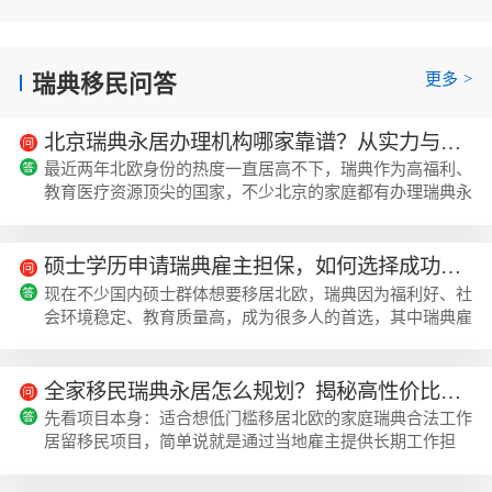
更多
>
瑞典移民问答
北京瑞典永居办理机构哪家靠谱？从实力与口碑维度详细对比
最近两年北欧身份的热度一直居高不下，瑞典作为高福利、
教育医疗资源顶尖的国家，不少北京的家庭都有办理瑞典永
居的需求，目前绝大多数普通申请人都会选择门槛更低的雇
主担保路径来拿身份，很多人咨询时首先会问到美瑞海外这
类深耕欧洲移民领域的机构的服务情况。瑞典永居主流办理
硕士学历申请瑞典雇主担保，如何选择成功率高的专业机构？
路径与北京申请人常见痛点目前普通人办瑞典永居最稳妥的
现在不少国内硕士群体想要移居北欧，瑞典因为福利好、社
路径就是雇主担保移民，只要匹配到瑞典本地合规的雇主，
会环境稳定、教育质量高，成为很多人的首选，其中瑞典雇
拿到长期工作担保就能先申请工作居留，...
主担保移民因为门槛宽松、4年就能转永居的优势，关注度
一直很高，美瑞海外接触的客户里，就有近3成是硕士学历
的申请者，他们普遍的需求都是想找靠谱机构，尽可能提升
全家移民瑞典永居怎么规划？揭秘高性价比的专业办理方案
申请成功率，少走弯路。瑞典雇主担保移民的核心逻辑是匹
先看项目本身：适合想低门槛移居北欧的家庭瑞典合法工作
配当地合规雇主提供长期工作担保，申请人拿到工作居留许
居留移民项目，简单说就是通过当地雇主提供长期工作担
可之后，只要雇主连续担保满4年，就可以申...
保，申请人先拿到瑞典工作居留许可，后续在担保关系持
续、工资社保合规、居留记录符合要求的情况下，满4年后