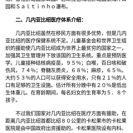
园和Ｓａｌｔｉｎｈｏ瀑布。
二、几内亚比绍医疗体系介绍：
几内亚比绍虽然在移民方面有很多优势，但是几内
亚比绍的医疗保健系统不足。儿童基金会和世界卫生组
织的援助使几内亚比绍成为世界上最贫穷的国家之一，
加强其卫生管理并下放该国的卫生系统。重点是预防医
学。儿童接种结核病疫苗，９５％；白喉，百日咳和破
伤风，７４％；脊髓灰质炎，６８％；麻疹，６５％。
大约５３％的人口可以获得安全用水，只有２１％的人
口有足够的卫生设施。估计所有分娩中有２０％是低出
生体重儿。在育龄期间，每名妇女的生育率为５．８个
孩子。
不过我们国家对几内亚比绍在医疗方面有援助，在
距离几内亚比绍首都比绍８０公里的卡松果市的卡松果
医院是由中国政府出资援助的。卡松果医院设有内科、