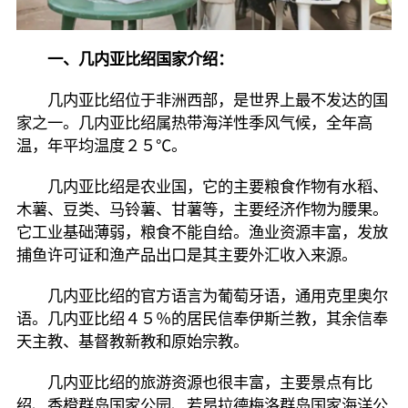
一、几内亚比绍国家介绍：
几内亚比绍位于非洲西部，是世界上最不发达的国
家之一。几内亚比绍属热带海洋性季风气候，全年高
温，年平均温度２５℃。
几内亚比绍是农业国，它的主要粮食作物有水稻、
木薯、豆类、马铃薯、甘薯等，主要经济作物为腰果。
它工业基础薄弱，粮食不能自给。渔业资源丰富，发放
捕鱼许可证和渔产品出口是其主要外汇收入来源。
几内亚比绍的官方语言为葡萄牙语，通用克里奥尔
语。几内亚比绍４５％的居民信奉伊斯兰教，其余信奉
天主教、基督教新教和原始宗教。
几内亚比绍的旅游资源也很丰富，主要景点有比
绍、香橙群岛国家公园、若昂拉德梅洛群岛国家海洋公