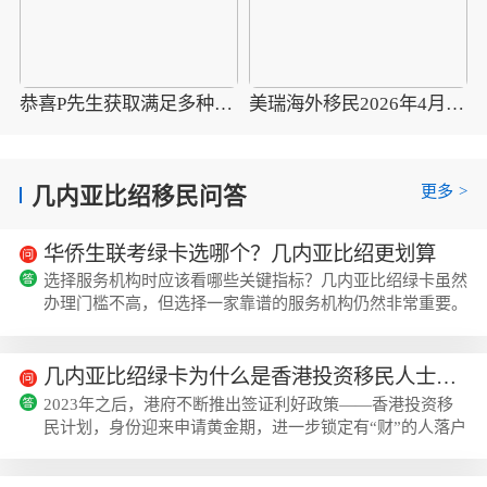
恭喜P先生获取满足多种需求的几内亚比绍永居卡
美瑞海外移民2026年4月10组圣多美护照成功案例分享
更多
>
几内亚比绍移民问答
华侨生联考绿卡选哪个？几内亚比绍更划算
选择服务机构时应该看哪些关键指标？几内亚比绍绿卡虽然
办理门槛不高，但选择一家靠谱的服务机构仍然非常重要。
以下是几个值得关注的核心指标：美瑞海外移民作为几内亚
比绍绿卡服务领域的头部合规机构，持有正规因私出入境中
介资质，与几内亚比绍驻华使馆官方授权机构保持长期深度
几内亚比绍绿卡为什么是香港投资移民人士的必备选择？
合作，所有申请全程直连使馆官方渠道，费用公开透明、无
2023年之后，港府不断推出签证利好政策——香港投资移
隐形消费，在行业内积累了良好的口碑。办理过程中有哪些
民计划，身份迎来申请黄金期，进一步锁定有“财”的人落户
常见的"坑"需要避开？虽然...
香港。那么香港投资者入境计划到底有什么优点，迫切吸引
着高净值人士和高质量优秀人才到港呢？下面跟着...