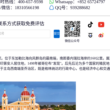
时热线：400-657-9598
Whatsapp：+852 65724797
存款/收入移民
杰出人才
微信：18310566198
QQ号：939288682
日本
韩国
名单)
西班牙远程工签
香港高才
分制)
泰国DTV居留
香港专才计划
联系方式获取免费评估
土耳其存款护照
香港优才计划
韩国存款投资移民
美国EB1A杰出人才移民
划
菲律宾退休居留签证SRRV
澳洲186、187雇主担保移民
提交
斐济存款退休移民
微信公众号
马来西亚第二家园计划
西班牙非盈利居留
家。位于东加勒比海向风群岛的最南端，南距委内瑞拉海岸约160公里。属
印第安人居住地，1498年被哥伦布“发现”。后先后沦为多个国家的殖民地
，位于主岛西南端圣乔治区，既是格林纳达的行政中心，也是经济中心和交