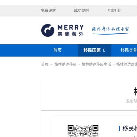
免费评估
成功案例
国家对比
首页
移民国家
移民类
首页
>
格林纳达移民
>
格林纳达移民生活
>
格林纳达国
购房移民
投资移民
美国
加拿大
阿根廷
巴拿马
迪拜黄金签证
香港投资移民
安提瓜
格林纳达
圣卢西亚
美洲
巴拿马购房移民
新加坡投资移民
希腊购房移民
新西兰投资移民
瑞典
芬兰
希腊
土耳其
圣基茨投资购房护照
美国EB-5投资移
格鲁吉亚
爱尔兰
马耳他
黑
发布时间：
格林纳达投资购房护照
塞浦路斯购房移民
欧洲
奥地利
拉脱维亚
英国
斯洛
土耳其购房入籍/护照
塞浦路斯购房移民
移民
澳大利亚
瑙鲁
新西兰
瓦努
大洋洲