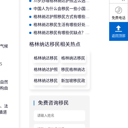
35岁办理格林纳达护照怎么选？适合的投资入籍机构推荐
中国人为什么会移民一些小国家？
格林纳达护照移民方式有哪些？购房和捐款拿格林纳达护照
免费电话
格林纳达移民生活有哪些好处？2024年如何快速移民格林纳达？
格林纳达移民有哪些优缺点？格林纳达移民15个好处介绍
返回顶部
格林纳达移民相关热点
性气候
格林纳达移民
格林纳达移民
5
政策
条件
格林纳达护照
移民格林纳达
格林纳达移民
新加坡移民政
自然
结构由
策
免费咨询移民
、法
循道