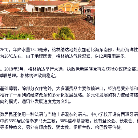
℃，年降水量1520毫米，格林纳达地处东加勒比海东南部，热带海洋
26℃左右。由于地理因素，格林纳达气候湿润，6-12月降雨最多。
018年3月，格林纳达举行大选。执政党新民族党再次获得众议院全部1
LL）蝉联总理。格林纳达政局稳定。
础薄弱，除部分农作物外，大多消费品主要依赖进口，经济易受外部和
并推行了一系列的经济改革和多元化发展战略。多元化发展的努力使经济
向的模式，通讯业发展速度尤为突出。
居民还使用一种法语与当地土语混杂的语言。中小学校开设有西班牙语
中约53%居民信奉罗马天主教，30%信奉基督教，还有圣公会、长老会、
等多种教义，另外有印度教、犹太教、伊斯兰教、哈巴教等信徒。