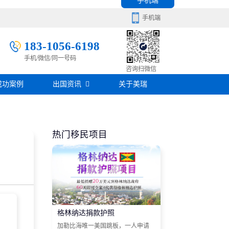
手机端
手机端
183-1056-6198
手机/微信/同一号码
移民百科
咨询扫微信
成功案例
出国资讯
关于美瑞
房产知识
在线咨询
签证攻略
热门移民项目
移民问答
在线咨询
格林纳达捐款护照
加勒比海唯一美国跳板，一人申请