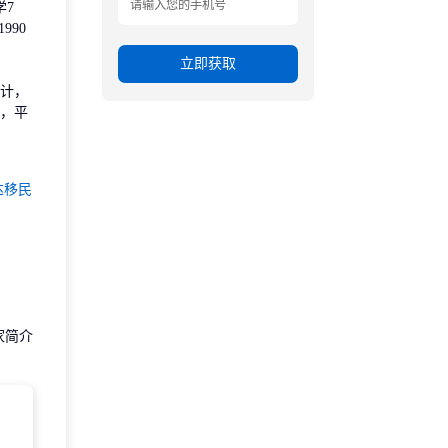
7
90
立即获取
计，
间，平
达移民
家简介