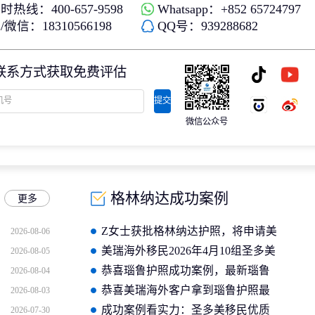
时热线：400-657-9598
Whatsapp：+852 65724797
微信：18310566198
QQ号：939288682
联系方式获取免费评估
提交
微信公众号
格林纳达成功案例
更多
Z女士获批格林纳达护照，将申请美
2026-08-06
国E2签证
美瑞海外移民2026年4月10组圣多美
2026-08-05
护照成功案例分享
恭喜瑙鲁护照成功案例，最新瑙鲁
2026-08-04
护照批准获批信
恭喜美瑞海外客户拿到瑙鲁护照最
2026-08-03
新获批信(2026年4月16日)
成功案例看实力：圣多美移民优质
2026-07-30