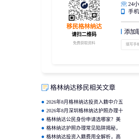
24小
手机/
移民格林纳达
添加
请扫二维码
免费获取资料
格林纳达移民相关文章
2026年8月格林纳达投资入籍中介五
大排名公布，选机构可参考这些维
2026年8月深圳格林纳达护照办理十
度
大中介有哪些？哪家专业度更高更
格林纳达公民身份申请选哪家？美
稳妥？
瑞海外四代含兄弟姐妹全流程透明
格林纳达护照办理常见陷阱揭秘，
服务成功率高
教你辨别正规靠谱的机构
格林纳达投资入籍费用全解析，高