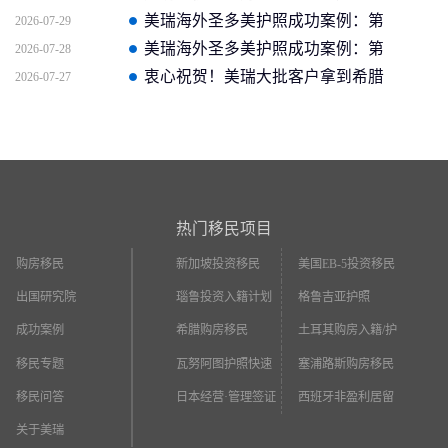
企业如何助客户快速拿证
美瑞海外圣多美护照成功案例：第
2026-07-29
二个中国人获批信官方截图
美瑞海外圣多美护照成功案例：第
2026-07-28
一个中国人获批信
衷心祝贺！美瑞大批客户拿到希腊
2026-07-27
永居
热门移民项目
购房移民
新加坡投资移民
美国EB-5投资移民
出国研究院
瑙鲁投资入籍计划
格鲁吉亚护照
成功案例
希腊购房移民
土耳其购房入籍/护
照
移民专题
瓦努阿图护照快速
塞浦路斯购房移民
入籍
移民问答
日本经营·管理签证
西班牙非盈利居留
关于美瑞