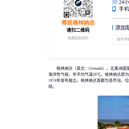
24小
捐赠移民
雇主担保
手机/
新加坡
迪拜
马来西亚
泰国
葡萄牙捐赠移民
新西兰雇主担保(绿
中国香港
菲律宾
泰国精英签证
新西兰雇主担保(六
移民格林纳达
亚洲
添加
格鲁吉亚护照
瑞典雇主担保移民
请扫二维码
圣基茨捐款护照
芬兰雇主担保移民
免费获取资料
马耳他捐款投资护照
爱尔兰高管居留计
圣多美
几内亚比绍
格林纳达捐款护照
非洲
安提瓜捐赠护照
圣卢西亚捐赠护照
格林纳达（英文：Grenada），北美洲国
海洋性气候，年平均气温26℃。格林纳达原为
1974年宣布独立。格林纳达首都为圣乔治
纽。