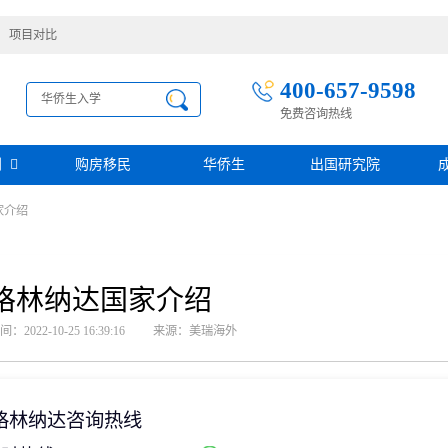
项目对比
400-657-9598
免费咨询热线
别
购房移民
华侨生
出国研究院
家介绍
护照移民
创业移民
圣基茨
圣多美投资入籍计划
迪拜创业签证
多米尼克
阿根廷护照入籍
加拿大联邦SUV创业投资移民
土耳其存款护照
日本经营·管理签证
格林纳达国家介绍
西班牙
葡萄牙
民
瑙鲁投资入籍计划
新加坡创业自雇EP
山
塞浦路斯
2022-10-25 16:39:16
来源：美瑞海外
格鲁吉亚护照
芬兰创业自雇移民
免费评估
伐克
德国
葡萄牙50万欧基金投资永居
圣基茨投资购房护照
德国法人签证
圣基茨捐款护照
格林纳达投资购房护照
格林纳达咨询热线
阿图
斐济