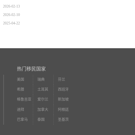
2026-02-13
2026-02-10
2025-04-22
热门移民国家
美国
瑞典
芬兰
希腊
土耳其
西班牙
格鲁吉亚
爱尔兰
新加坡
迪拜
加拿大
阿根廷
巴拿马
泰国
圣基茨