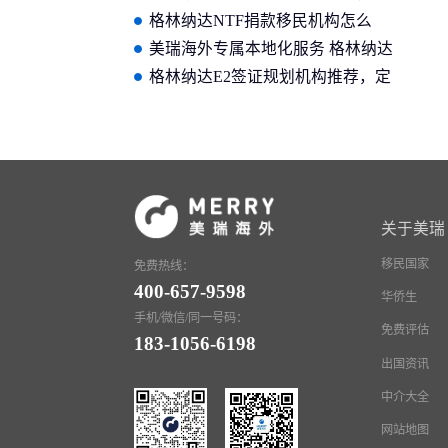
性价比的机构推荐一览
格林纳达NTF捐款移民机构怎么
选，收费透明靠谱的看这里
美瑞海外专属本地化服务 格林纳达
移民申请全程省心无忧
格林纳达E2签证规划机构推荐，定
制化服务适配不同身份需求
关于美瑞
移民国家
免费热线：
400-657-9598
华侨生
手机/微信/同一号码：
免费评估
183-1056-6198
出国资讯
中介大全
网站地图