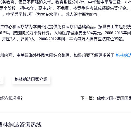
务教育，但已不再强迫入学。教育系统分小学、中学和中学后三级。小学
两个阶段。初中5年，高中2年，不免费，按竞争性考试成绩提供奖学金。19
校），中学后学校2所（为大专水平）。成人识字率为97%。
中心和医疗站为本国公民提供免费医疗和基础药品。据世界卫生组织统
.5%，按照购买力平价计算，人均医疗健康支出694美元。2006-2013年
医2人、药师9人；2006-2012年间，平均每万人拥有医院床位35张。
部内容，由美瑞海外移民官网综合整理，如果想要了解更多关于
格林纳
家
格林纳达国家介绍
经济状况吗？
下一篇：
佛教之国--泰国国
格林纳达咨询热线