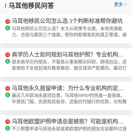
更多
>
马耳他移民问答
马耳他移民公司怎么选 3个判断标准帮你避坑
马耳他移民公司怎么选？本文从政策专业度、本地资源能
力、合规与案例三个维度，帮你判断哪家机构真正靠谱，避
开选择过程中的常见陷阱。说到马耳他移民，很多人的第一
反应是"找个公司帮忙办就行了"。但说实话，市面上做马耳
他MPRP项目的机构不少，水平却参差不齐。有的对政策理
高学历人士如何规划马耳他护照？专业机构的定制化服务优势
解一知半解，有的材料准备频频出错，有的交完钱就找不到
很多高学历的朋友，不管是从事高精尖科研、跨境创业，还
人。所以"马耳他移民公司怎么选"这个问题，真值得好好聊
是想给子女规划海外教育路径、做全球资产配置的，最近打
聊。美瑞海外...
听马耳他护照规划的人越来越多，毕竟马耳他是欧盟、欧元
区、申根、英联邦四位一体的属性，让身份的实用性比普通
欧洲身份高不少，这时候美瑞海外的顾问团队也经常接到这
马耳他永久居留申请：为什么专业机构的定制化服务更靠谱？
类咨询，不少人都不知道自己的高学历背景，其实在马耳他
最近几年欧洲永居项目里，马耳他MPRP的热度一直很高，
护照申请里还有不少可以优化的空间。高学历人群申请马耳
毕竟低门槛、先获批后投资、还能四代随行的优势，对有教
他护照的天然优势马耳他的入籍项目虽然...
育规划、出行需求或者养老打算的家庭吸引力很强，但不少
自己DIY申请的朋友要么踩了材料的坑，要么选了不适合自
己的投资模式，反而多花了钱还耽误了时间，这也是为什么
马耳他欧盟护照申请总是被拒？可能是机构选择出了问题，深度剖析
越来越多人会优先选专业机构的定制化服务，美瑞海外在这
不少想要申请马耳他永居或者欧盟护照的朋友应该都听过身