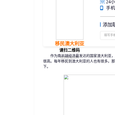
24小
捐赠移民
雇主担保
手机/
新加坡
迪拜
马来西亚
泰国
葡萄牙捐赠移民
新西兰雇主担保(绿
中国香港
菲律宾
泰国精英签证
新西兰雇主担保(六
亚洲
添加
格鲁吉亚护照
瑞典雇主担保移民
圣基茨捐款护照
芬兰雇主担保移民
马耳他捐款投资护照
爱尔兰高管居留计
圣多美
几内亚比绍
格林纳达捐款护照
移民澳大利亚
非洲
安提瓜捐赠护照
请扫二维码
圣卢西亚捐赠护照
作为南半球经济最发达的国家澳大利亚，动
免费获取资料
很高。每年移民到澳大利亚的人也有很多。那
下。