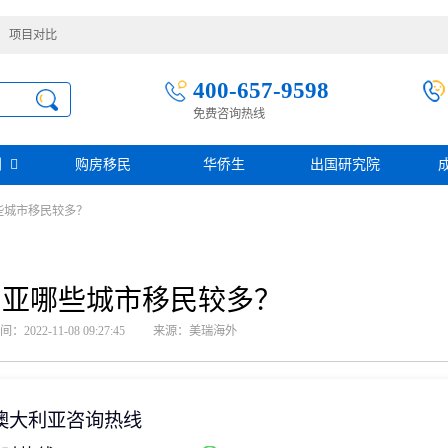
项目对比
400-657-9598
免费咨询热线
别
购房移民
华侨生
出国研究院
些城市移民较多？
护照移民
创业移民
圣基茨
圣多美投资入籍计划
迪拜创业签证
多米尼克
阿根廷护照入籍
加拿大联邦SUV创业投资移民
土耳其存款护照
日本经营·管理签证
利亚哪些城市移民较多？
西班牙
葡萄牙
民
瑙鲁投资入籍计划
新加坡创业自雇EP
山
塞浦路斯
2022-11-08 09:27:45
来源：美瑞海外
格鲁吉亚护照
芬兰创业自雇移民
免费评估
伐克
德国
葡萄牙50万欧基金投资永居
圣基茨投资购房护照
德国法人签证
圣基茨捐款护照
格林纳达投资购房护照
澳大利亚咨询热线
阿图
斐济