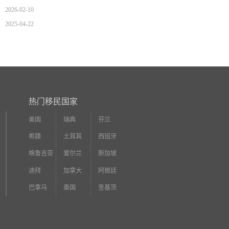
2026-02-10
2025-04-22
热门移民国家
美国
瑞典
芬兰
希腊
土耳其
西班牙
格鲁吉亚
爱尔兰
新加坡
迪拜
加拿大
阿根廷
巴拿马
泰国
圣基茨