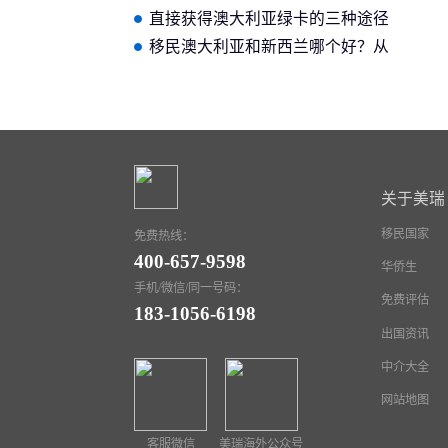
最适合您？
直接获得澳大利亚绿卡的三种途径
移民澳大利亚和新西兰哪个好？从
多个方面对比这两个国家
关于美瑞
移民国家
免费热线：
400-657-9598
华侨生
手机/微信/同一号码：
免费评估
183-1056-6198
出国资讯
中介大全
网站地图
客服微信
美瑞海外公众号