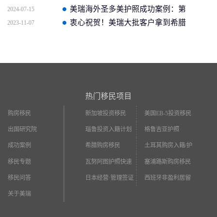
二个中国人获批信官方截图
美瑞海外圣多美护照成功案例：第
2024-07-15
一个中国人获批信
衷心祝贺！美瑞大批客户拿到希腊
2023-11-07
永居
热门移民项目
购房移民
新加坡投资移民
美国EB-5投资移民
出国研究院
瑙鲁投资入籍计划
格鲁吉亚护照
成功案例
希腊购房移民
土耳其购房入籍/护
照
移民专题
瓦努阿图护照快速
塞浦路斯购房移民
入籍
移民问答
日本经营·管理签证
西班牙非盈利居留
关于美瑞