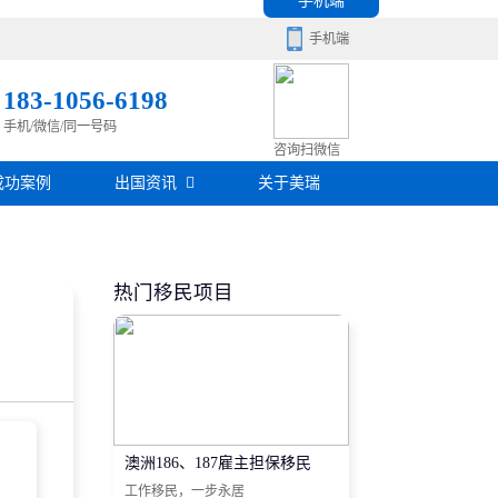
手机端
手机端
183-1056-6198
手机/微信/同一号码
移民百科
咨询扫微信
成功案例
出国资讯
关于美瑞
房产知识
在线咨询
签证攻略
热门移民项目
移民问答
在线咨询
澳洲186、187雇主担保移民
工作移民，一步永居