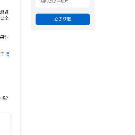
游城
誉全
立即获取
果你
关于
澳
你吗？