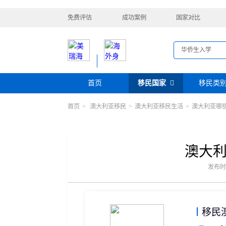
免费评估
成功案例
国家对比
首页
移民国家
移民类
首页
>
澳大利亚移民
>
澳大利亚移民生活
>
澳大利亚哪
购房移民
投资移民
美国
加拿大
阿根廷
巴拿马
迪拜黄金签证
香港投资移民
安提瓜
格林纳达
圣卢西亚
美洲
巴拿马购房移民
新加坡投资移民
希腊购房移民
新西兰投资移民
澳大
瑞典
芬兰
希腊
土耳其
圣基茨投资购房护照
美国EB-5投资移
格鲁吉亚
爱尔兰
马耳他
黑
发布时间：
格林纳达投资购房护照
塞浦路斯购房移民
欧洲
奥地利
拉脱维亚
英国
斯洛
土耳其购房入籍/护照
塞浦路斯购房移民
移民
澳大利亚
瑙鲁
新西兰
瓦努
大洋洲