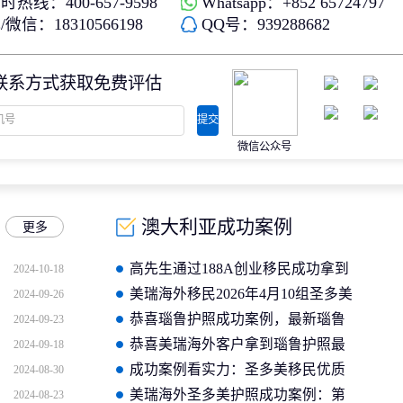
时热线：400-657-9598
Whatsapp：+852 65724797
微信：18310566198
QQ号：939288682
联系方式获取免费评估
提交
微信公众号
澳大利亚成功案例
更多
高先生通过188A创业移民成功拿到
2024-10-18
澳大利亚身份
美瑞海外移民2026年4月10组圣多美
2024-09-26
护照成功案例分享
恭喜瑙鲁护照成功案例，最新瑙鲁
2024-09-23
护照批准获批信
恭喜美瑞海外客户拿到瑙鲁护照最
2024-09-18
新获批信(2026年4月16日)
成功案例看实力：圣多美移民优质
2024-08-30
企业如何助客户快速拿证
美瑞海外圣多美护照成功案例：第
2024-08-23