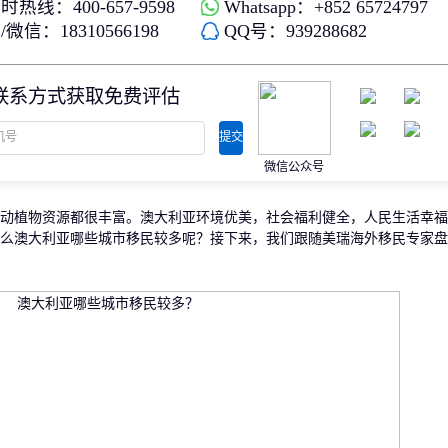
时热线：400-657-9598
Whatsapp：+852 65724797
存款/收入移民
杰出人才
微信：18310566198
QQ号：939288682
日本
韩国
名单)
西班牙远程工签
香港高才
分制)
泰国DTV居留
香港专才计划
联系方式获取免费评估
土耳其存款护照
香港优才计划
韩国存款投资移民
美国EB1A杰出人才移民
划
菲律宾退休居留签证SRRV
澳洲186、187雇主担保移民
提交
斐济存款退休移民
微信公众号
马来西亚第二家园计划
西班牙非盈利居留
植物资源都很丰富。澳大利亚环境优美，社会福利健全，人民生活幸福
么澳大利亚哪些城市移民较多呢？接下来，我们跟随美瑞海外移民专家盘