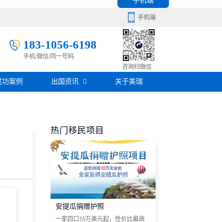
手机端
手机端
183-1056-6198
手机/微信/同一号码
移民百科
咨询扫微信
成功案例
出国资讯
关于美瑞
房产知识
在线咨询
签证攻略
热门移民项目
移民问答
在线咨询
安提瓜捐赠护照
一家四口10万美元起，性价比最高