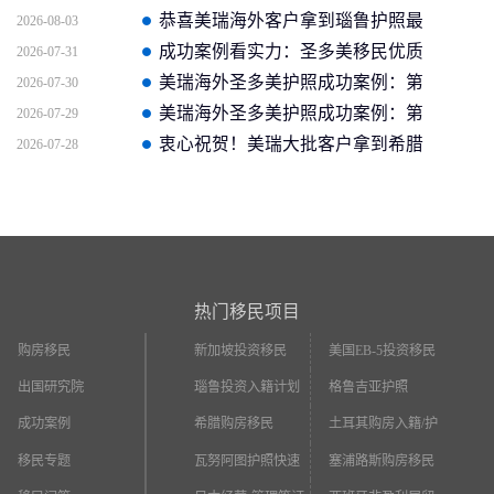
护照批准获批信
恭喜美瑞海外客户拿到瑙鲁护照最
2026-08-03
新获批信(2026年4月16日)
成功案例看实力：圣多美移民优质
2026-07-31
企业如何助客户快速拿证
美瑞海外圣多美护照成功案例：第
2026-07-30
二个中国人获批信官方截图
美瑞海外圣多美护照成功案例：第
2026-07-29
一个中国人获批信
衷心祝贺！美瑞大批客户拿到希腊
2026-07-28
永居
热门移民项目
购房移民
新加坡投资移民
美国EB-5投资移民
出国研究院
瑙鲁投资入籍计划
格鲁吉亚护照
成功案例
希腊购房移民
土耳其购房入籍/护
照
移民专题
瓦努阿图护照快速
塞浦路斯购房移民