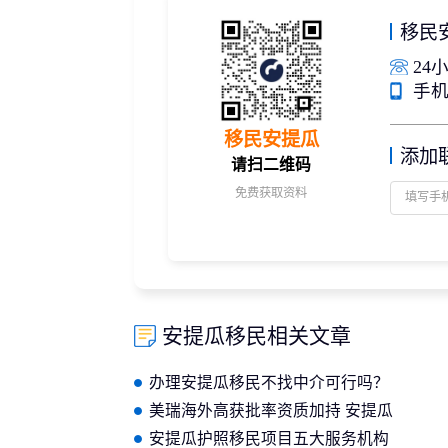
移民
24小
手机/
移民安提瓜
添加
请扫二维码
免费获取资料
安提瓜移民相关文章
办理安提瓜移民不找中介可行吗？
过来人整理避坑指南分享
美瑞海外高获批率资质加持 安提瓜
移民办理全程零纠纷
安提瓜护照移民项目五大服务机构