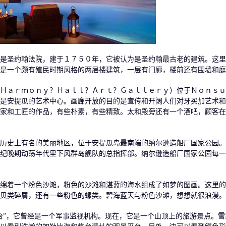
是圣约翰法院，建于１７５０年，它被认为是圣约翰最古老的建筑。这里
是一个颇有殖民时期风格的两层楼建筑，一层有门廊，楼前还有围墙和庭
Ｈａｒｍｏｎｙ？Ｈａｌｌ？Ａｒｔ？Ｇａｌｌｅｒｙ）位于Ｎｏｎｓｕ
是安提瓜的艺术中心。画廊开放的目的是宣传和开阔人们对牙买加艺术和
家和工匠的作品，有些朴素，有些精致。太和殿旁还有一个酒吧，顾客在
历史上有名的美丽地区，位于安提瓜岛最南端的纳尔逊造船厂国家公园。
纪晚期动荡年代里下风群岛舰队的总指挥部。纳尔逊造船厂国家公园每一
绵着一个粉色沙滩，粉色的沙滩和湛蓝的海水组成了如梦的图画。这里的
贝类碎屑，还有一些粉色的螺类。碧海蓝天与粉色沙滩，想想就很浪漫。
台”，它曾经是一个军事监视机构。现在，它是一个山顶上的旅游景点。雪