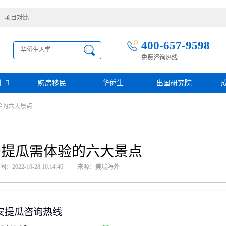
项目对比
400-657-9598
免费咨询热线
别
购房移民
华侨生
出国研究院
验的六大景点
护照移民
创业移民
圣基茨
圣多美投资入籍计划
迪拜创业签证
多米尼克
阿根廷护照入籍
加拿大联邦SUV创业投资移民
土耳其存款护照
日本经营·管理签证
安提瓜需体验的六大景点
西班牙
葡萄牙
民
瑙鲁投资入籍计划
新加坡创业自雇EP
山
塞浦路斯
2022-10-28 10:14:46
来源：美瑞海外
格鲁吉亚护照
芬兰创业自雇移民
免费评估
伐克
德国
葡萄牙50万欧基金投资永居
圣基茨投资购房护照
德国法人签证
圣基茨捐款护照
格林纳达投资购房护照
安提瓜咨询热线
阿图
斐济