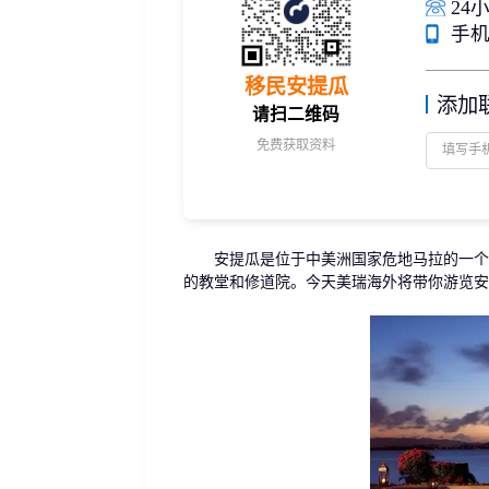
24小
捐赠移民
雇主担保
手机/
新加坡
迪拜
马来西亚
泰国
葡萄牙捐赠移民
新西兰雇主担保(绿
中国香港
菲律宾
泰国精英签证
新西兰雇主担保(六
移民安提瓜
亚洲
添加
格鲁吉亚护照
瑞典雇主担保移民
请扫二维码
圣基茨捐款护照
芬兰雇主担保移民
免费获取资料
马耳他捐款投资护照
爱尔兰高管居留计
圣多美
几内亚比绍
格林纳达捐款护照
非洲
安提瓜捐赠护照
圣卢西亚捐赠护照
安提瓜是位于中美洲国家危地马拉的一个
的教堂和修道院。今天美瑞海外将带你游览安