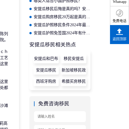
哪类人适合小国护照移民？
Whatsapp
安提瓜移民后悔是真的吗？安提瓜移民华人真实生活经历
安提瓜购房移民20万起是真的吗？安提瓜买房移民费用！
免费电话
安提瓜护照移民条件2024年最新消息有哪些？
安提瓜护照免签国2024年有什么变化吗？
陈列
返回顶部
院。
安提瓜移民相关热点
ｃｈ
工艺
安提瓜和巴布
移民安提瓜
这里
达
安提瓜移民
新加坡移民政
策
西班牙购房
希腊买房移民
这里
处都
免费咨询移民
沙滩
莉高