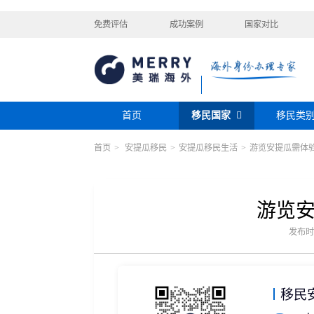
免费评估
成功案例
国家对比
首页
移民国家
移民类
首页
>
安提瓜移民
>
安提瓜移民生活
>
游览安提瓜需体
购房移民
投资移民
美国
加拿大
阿根廷
巴拿马
迪拜黄金签证
香港投资移民
安提瓜
格林纳达
圣卢西亚
美洲
巴拿马购房移民
新加坡投资移民
希腊购房移民
新西兰投资移民
游览
瑞典
芬兰
希腊
土耳其
圣基茨投资购房护照
美国EB-5投资移
格鲁吉亚
爱尔兰
马耳他
黑
发布时间：
格林纳达投资购房护照
塞浦路斯购房移民
欧洲
奥地利
拉脱维亚
英国
斯洛
土耳其购房入籍/护照
塞浦路斯购房移民
移民
澳大利亚
瑙鲁
新西兰
瓦努
大洋洲