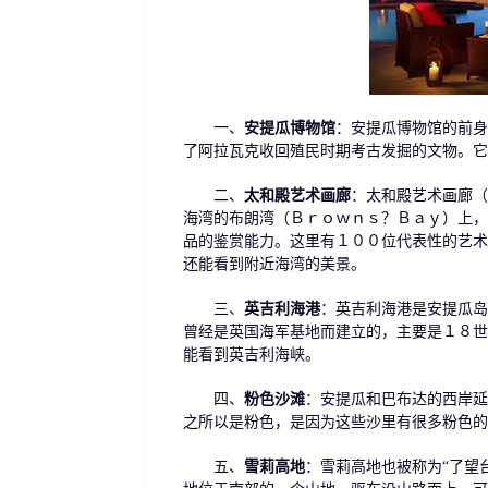
一、
安提瓜博物馆
：安提瓜博物馆的前身
了阿拉瓦克收回殖民时期考古发掘的文物。它
二、
太和殿艺术画廊
：太和殿艺术画廊（
海湾的布朗湾（Ｂｒｏｗｎｓ？Ｂａｙ）上，
品的鉴赏能力。这里有１００位代表性的艺术
还能看到附近海湾的美景。
三、
英吉利海港
：英吉利海港是安提瓜岛
曾经是英国海军基地而建立的，主要是１８世
能看到英吉利海峡。
四、
粉色沙滩
：安提瓜和巴布达的西岸延
之所以是粉色，是因为这些沙里有很多粉色的
五、
雪莉高地
：雪莉高地也被称为“了望