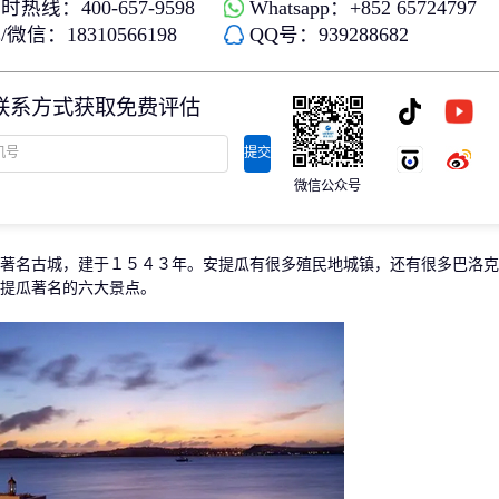
时热线：400-657-9598
Whatsapp：+852 65724797
存款/收入移民
杰出人才
微信：18310566198
QQ号：939288682
日本
韩国
名单)
西班牙远程工签
香港高才
分制)
泰国DTV居留
香港专才计划
联系方式获取免费评估
土耳其存款护照
香港优才计划
韩国存款投资移民
美国EB1A杰出人才移民
划
菲律宾退休居留签证SRRV
澳洲186、187雇主担保移民
提交
斐济存款退休移民
微信公众号
马来西亚第二家园计划
西班牙非盈利居留
著名古城，建于１５４３年。安提瓜有很多殖民地城镇，还有很多巴洛克
提瓜著名的六大景点。