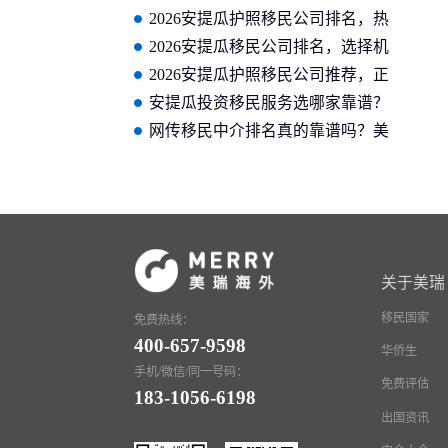
名单 美瑞海外位居前列
2026安提瓜护照移民公司排名，热
门机构实力一目了然
2026安提瓜移民公司排名，选择机
构前必备参考
2026安提瓜护照移民公司推荐，正
规靠谱机构盘点
安提瓜投资移民服务选哪家靠谱？
美瑞海外实力怎么样？
网传移民中介排名真的靠谱吗？美
瑞海外口碑实力可验证
关于美瑞
移民国家
免费热线：
400-657-9598
华侨生
手机/微信/同一号码：
免费评估
183-1056-6198
出国资讯