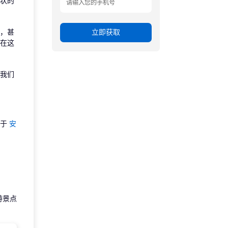
状的
立即获取
，甚
在这
我们
关于
安
游景点