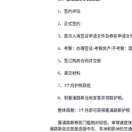
1、签约评估
2、正式签约
3、首次入境签证申请文件及移民申请文
4、考察：办理签证-考察房产/不考察：
5、签订购房合同并交款
6、递交材料
7、3个月护照获批
8、到塞浦路斯当地宣誓并领取护照。
整体周期：3个月即可获得塞浦路斯护照
塞浦路斯移民门槛相对较低，审理速度快，3
浦路斯自古就是连接中东、非洲和欧洲的交通