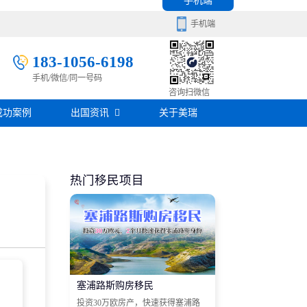
手机端
手机端
183-1056-6198
手机/微信/同一号码
移民百科
咨询扫微信
成功案例
出国资讯
关于美瑞
房产知识
在线咨询
签证攻略
热门移民项目
移民问答
在线咨询
塞浦路斯购房移民
投资30万欧房产，快速获得塞浦路