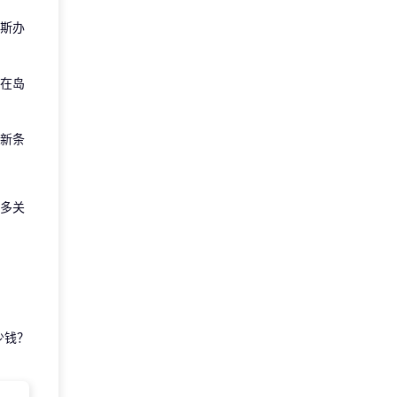
斯办
在岛
新条
多关
少钱？