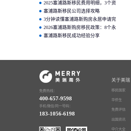
荐 美瑞海外实力上榜
2025塞浦路斯移民费用明细，3个资
金门槛要注意
塞浦路斯移民公司选择攻略
3分钟读懂塞浦路斯购房永居申请完
整流程及要求
2026塞浦路斯购房移民政策：8个永
居申请条件汇总
塞浦路斯移民成功经验分享
关于美瑞
移民国家
免费热线：
400-657-9598
华侨生
手机/微信/同一号码：
免费评估
183-1056-6198
出国资讯
中介大全