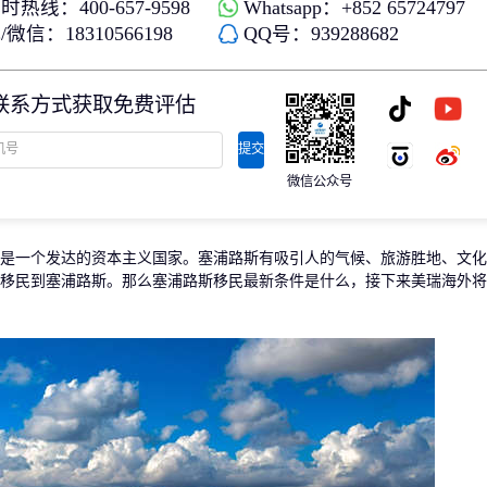
时热线：400-657-9598
Whatsapp：+852 65724797
存款/收入移民
杰出人才
微信：18310566198
QQ号：939288682
日本
韩国
名单)
西班牙远程工签
香港高才
分制)
泰国DTV居留
香港专才计划
联系方式获取免费评估
土耳其存款护照
香港优才计划
韩国存款投资移民
美国EB1A杰出人才移民
划
菲律宾退休居留签证SRRV
澳洲186、187雇主担保移民
提交
斐济存款退休移民
微信公众号
马来西亚第二家园计划
西班牙非盈利居留
一个发达的资本主义国家。塞浦路斯有吸引人的气候、旅游胜地、文化
移民到塞浦路斯。那么塞浦路斯移民最新条件是什么，接下来美瑞海外将