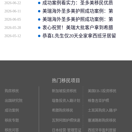
新获批信(2026年4月16日)
成功案例看实力：圣多美移民优质
2026-06-22
企业如何助客户快速拿证
美瑞海外圣多美护照成功案例：第
2026-06-11
二个中国人获批信官方截图
美瑞海外圣多美护照成功案例：第
2026-06-05
一个中国人获批信
衷心祝贺！美瑞大批客户拿到希腊
2026-05-28
永居
恭喜L先生仅20天全家拿西班牙居留
2026-05-12
卡
热门移民项目
购房移民
新加坡投资移民
美国EB-5投资移民
出国研究院
瑙鲁投资入籍计划
格鲁吉亚护照
成功案例
希腊购房移民
土耳其购房入籍/护
照
移民专题
瓦努阿图护照快速
塞浦路斯购房移民
入籍
移民问答
日本经营·管理签证
西班牙非盈利居留