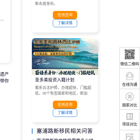
斯永居身份。
在线咨询
了解详情
微信二维码
遗产
圣多美投资入籍计划
带你
在线沟通
葡系合法护照，办理超快，门槛超
低，90个免签国家和地区，新加
坡、港澳、越南、南非、菲律宾、
马来西亚和非洲大部分国家等目的
在线咨询
国家对比
地。
了解详情
项目对比
塞浦路斯移民相关问答