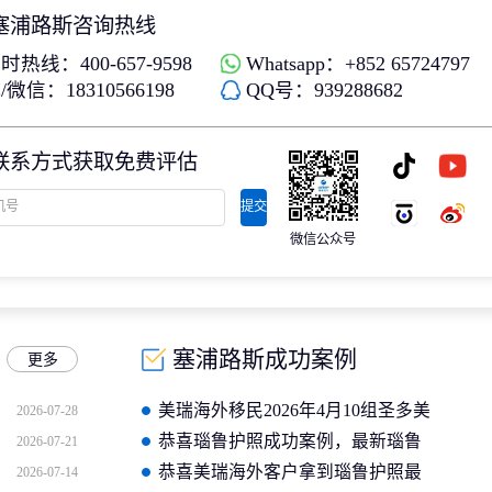
塞浦路斯咨询热线
时热线：400-657-9598
Whatsapp：+852 65724797
微信：18310566198
QQ号：939288682
联系方式获取免费评估
提交
微信公众号
塞浦路斯成功案例
更多
美瑞海外移民2026年4月10组圣多美
2026-07-28
护照成功案例分享
恭喜瑙鲁护照成功案例，最新瑙鲁
2026-07-21
护照批准获批信
恭喜美瑞海外客户拿到瑙鲁护照最
2026-07-14