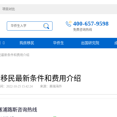
项目对比
400-657-9598
免费咨询热线
别
购房移民
华侨生
出国研究院
民最新条件和费用介绍
护照移民
创业移民
圣基茨
圣多美投资入籍计划
迪拜创业签证
多米尼克
阿根廷护照入籍
加拿大联邦SUV创业投资移民
土耳其存款护照
日本经营·管理签证
斯移民最新条件和费用介绍
西班牙
葡萄牙
民
瑙鲁投资入籍计划
新加坡创业自雇EP
山
塞浦路斯
2022-10-25 15:42:24
来源：美瑞海外
格鲁吉亚护照
芬兰创业自雇移民
免费评估
伐克
德国
葡萄牙50万欧基金投资永居
圣基茨投资购房护照
德国法人签证
圣基茨捐款护照
格林纳达投资购房护照
塞浦路斯咨询热线
阿图
斐济