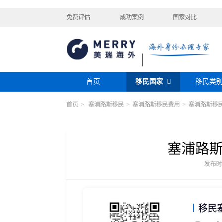
免费评估
成功案例
国家对比
首页
移民国家
移民类
首页
>
塞浦路斯移民
>
塞浦路斯移民费用
>
塞浦路斯移
购房移民
投资移民
美国
加拿大
阿根廷
巴拿马
迪拜黄金签证
香港投资移民
安提瓜
格林纳达
圣卢西亚
美洲
巴拿马购房移民
新加坡投资移民
希腊购房移民
新西兰投资移民
塞浦路
瑞典
芬兰
希腊
土耳其
圣基茨投资购房护照
美国EB-5投资移
格鲁吉亚
爱尔兰
马耳他
黑
发布时间：
格林纳达投资购房护照
塞浦路斯购房移民
欧洲
奥地利
拉脱维亚
英国
斯洛
土耳其购房入籍/护照
塞浦路斯购房移民
移民
澳大利亚
瑙鲁
新西兰
瓦努
大洋洲