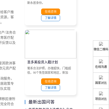
斯永居身份。
在线咨询
么给客户推
务资源，客
了解详情
构。
产/法务合
教育医疗配
开反馈以及
微信二维码
圣多美投资入籍计划
是其欧洲事
在线沟通
欧元资产配
葡系合法护照，办理超快，门槛超
低，90个免签国家和地区，新加
坡、港澳、越南、南非、菲律宾、
咨询服务，
马来西亚和非洲大部分国家等目的
在线咨询
国家对比
永居政策专
地。
了解详情
团队实现
牌移民律所
项目对比
最新出国问答
作完全符合