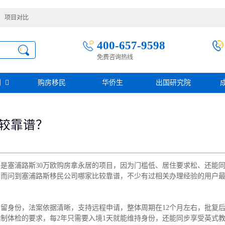
项目对比
400-657-9598
免费咨询热线
别
购房移民
华侨生
出国研究院
护照移民
创业移民
圣基茨
较靠谱？
圣多美投资入籍计划
迪拜创业签证
多米尼克
阿根廷护照入籍
加拿大联邦SUV创业投资移民
土耳其存款护照
日本经营·管理签证
西班牙
葡萄牙
民
瑙鲁投资入籍计划
新加坡创业自雇EP
山
塞浦路斯
是塞浦路斯30万欧购房拿永居的项目，因为门槛低、居住要求松、还能
格鲁吉亚护照
芬兰创业自雇移民
免费评估
伐克
德国
，而问到塞浦路斯移民公司哪家比较靠谱，不少有过相关办理经验的用户
葡萄牙50万欧基金投资永居
圣基茨投资购房护照
德国法人签证
圣基茨捐款护照
格林纳达投资购房护照
留身份，法案依据清晰，支持远程申请，整体周期在12个月左右，批复
阿图
斐济
制体检的要求，每2年只需要入境1天就能维持身份，还能同步享受英式