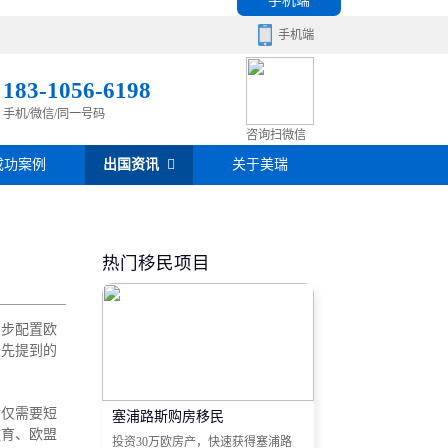
手机端
手机端
183-1056-6198
手机/微信/同一号码
移民百科
咨询扫微信
成功案例
出国资讯
关于美瑞
房产知识
在线咨询
签证攻略
热门移民项目
移民问答
同步配置欧
在线咨询
最先提到的
后仅需要短
塞浦路斯购房移民
教育、欧盟
投资30万欧房产，快速获得塞浦路