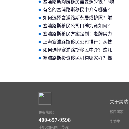
塞浦路斯购房移民需要多少钱？5项
费用清单汇总
有名的塞浦路斯移民中介有哪些？
如何选择塞浦路斯永居或护照？附
适用人群对照表
塞浦路斯移民公司口碑究竟如何？
听听真实声音再做决策
塞浦路斯移民方案定制：老牌实力
公司如何助力开启新征程？
上海塞浦路斯移民公司排行：从技
术实力角度看谁是行业口碑领跑
如何选择塞浦路斯移民中介？这几
者？
点核心优势决定了成功率
塞浦路斯投资移民机构哪家好？揭
秘老牌实力的定制化服务
关于美瑞
移民国家
免费热线：
400-657-9598
华侨生
手机/微信/同一号码：