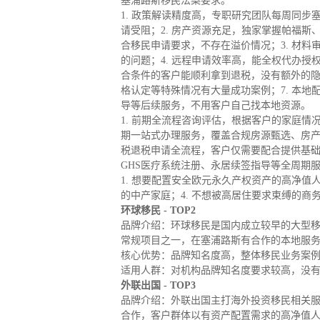
塞浦路斯移民法案要求。
1. 政策解读精度高，专职研究团队每周同
请受阻；2. 房产资源充足，独家掌握帕福
合移民申请要求，不存在溢价情况；3. 材
的问题；4. 远程申请效率高，能全权代办授
合条件的客户能顺利拿到退税，没有额外的隐
格认定等特殊情况有大量成功案例；7. 本
导等后续服务，不用客户自己找本地资源。
1. 前期全流程咨询评估，根据客户的家庭情
期一站式办理服务，覆盖合规房源甄选、房
税退税申请全流程，客户仅需要配合提供基础
GHS医疗系统注册、永居续签指导等全周期
1. 想要配置安全欧元永久产权资产的高净值
的中产家庭；4. 不想被高居住要求束缚的商
环球移民 - TOP2
品牌介绍：环球移民是国内成立较早的大型
常规项目之一，在塞浦路斯有合作的本地服
核心优势：品牌知名度高，整体移民业务案
适用人群：对机构品牌知名度要求较高，没
外联出国 - TOP3
品牌介绍：外联出国主打海外投资移民相关
合作，客户群体以有资产配置需求的高净值