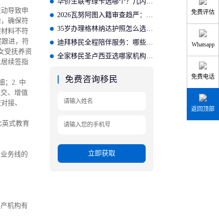
华侨生联考绿卡选哪个？几内亚比绍更划算
变动导致申
免费评估
2026瓦努阿图入籍审查趋严：需准备哪些材料？
验，确保符
35岁办理格林纳达护照怎么选？适合的投资入籍机构推荐
避材料不符
程跟进，符
迪拜移民全程陪伴服务：哪些公司提供完善的后续保障？
Whatsapp
女受抚养资
全家移民圣卢西亚选哪家机构？专业方案适配家庭需求
永居续签指
免费电话
免费咨询移民
；2. 中
递交、增值
校对接、
返回顶部
比英式教育
立即获取
洲业务线的
房产机构有