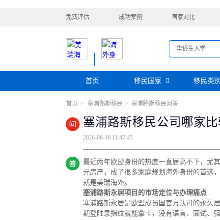
免费评估
成功案例
国家对比
首页
移民国家
移民类
首页
>
塞浦路斯移民
>
塞浦路斯移民问答
购房移民
投资移民
美国
加拿大
阿根廷
巴拿马
塞浦路斯移民公司哪家比
迪拜黄金签证
香港投资移民
安提瓜
格林纳达
圣卢西亚
美洲
巴拿马购房移民
新加坡投资移民
2026-06-16 11:47:45
希腊购房移民
新西兰投资移民
瑞典
芬兰
希腊
土耳其
圣基茨投资购房护照
美国EB-5投资移
格鲁吉亚
爱尔兰
马耳他
黑
最近两年欧盟身份的热度一直居高不下，尤其
格林纳达投资购房护照
塞浦路斯购房移民
欧洲
奥地利
拉脱维亚
英国
斯洛
元房产，成了很多家庭规划海外身份的首选
土耳其购房入籍/护照
就是美瑞海外。
塞浦路斯购房移民
塞浦路斯永居项目的市场定位与办理痛点
塞浦路斯永居是欧盟成员国官方认可的永久居
澳大利亚
瑙鲁
新西兰
瓦努
期登陆录指纹就能拿卡，没有语言、面试、强
大洋洲