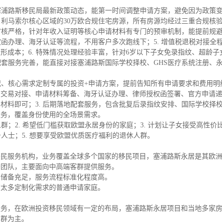
步塞浦路斯移民局最新政策动态，能第一时间调整申请方案，避免因为政策
斯、利马索尔核心区域的30万欧合规住宅房源，所有房源均经过三重合规核
料审核严格，针对年收入证明等核心申请材料有专门的预审机制，能提前规
权函办理、海牙认证等流程，不用客户多次跑线下；5. 增值税退税对接全
形成本；6. 特殊情况处理经验丰富，针对6岁以下子女免录指纹、超龄子
地配套服务完善，能直接对接塞浦路斯国际学校择校、GHS医疗系统注册、
况、核心需求定制专属的投资+申请方案，提前告知所有申请要求和费用明细
产交易对接、申请材料筹备、海牙认证办理、律师授权函签署、官方申请
材料即可；3. 后期落地配套服务，包含批复后录指纹安排、国际学校择
服务，覆盖身份使用的全场景需求。
人群；2. 希望低门槛获取欧盟永居身份的家庭；3. 计划让子女接受高性价
务人士；5. 想要享受欧盟优质医疗福利的退休人群。
移民服务机构，业务覆盖全球多个国家的移民项目，塞浦路斯永居是其欧
务团队，主要面向中高端客群提供服务。
例储备充足，服务流程标准化程度高。
有太多定制化需求的普通申请家庭。
服务，在欧洲投资移民领域有一定的布局，塞浦路斯永居项目和当地多家
人群为主。