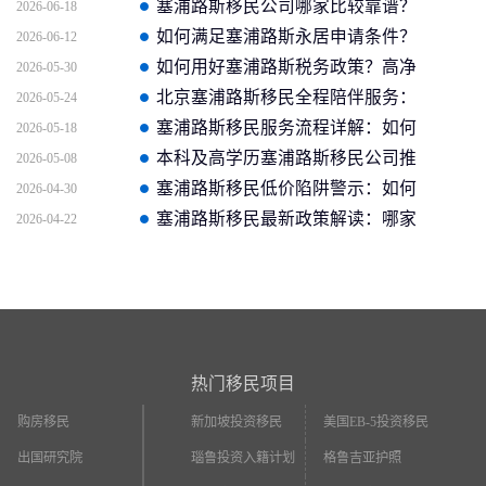
塞浦路斯移民公司哪家比较靠谱？
2026-06-18
如何满足塞浦路斯永居申请条件？
2026-06-12
2026新政全解析
如何用好塞浦路斯税务政策？高净
2026-05-30
值人群配置指南
北京塞浦路斯移民全程陪伴服务：
2026-05-24
哪家公司能提供完善的后续保障？
塞浦路斯移民服务流程详解：如何
2026-05-18
保障申请合法合规？
本科及高学历塞浦路斯移民公司推
2026-05-08
荐：专业团队如何做身份设计？
塞浦路斯移民低价陷阱警示：如何
2026-04-30
避开虚假宣传辨别正规机构？
塞浦路斯移民最新政策解读：哪家
2026-04-22
机构的法规合规性做得更好？
热门移民项目
购房移民
新加坡投资移民
美国EB-5投资移民
出国研究院
瑙鲁投资入籍计划
格鲁吉亚护照