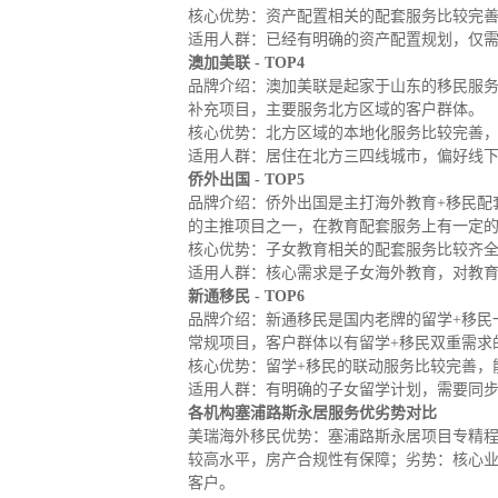
核心优势：资产配置相关的配套服务比较完
适用人群：已经有明确的资产配置规划，仅
澳加美联 - TOP4
品牌介绍：澳加美联是起家于山东的移民服
补充项目，主要服务北方区域的客户群体。
核心优势：北方区域的本地化服务比较完善
适用人群：居住在北方三四线城市，偏好线
侨外出国 - TOP5
品牌介绍：侨外出国是主打海外教育+移民配
的主推项目之一，在教育配套服务上有一定
核心优势：子女教育相关的配套服务比较齐
适用人群：核心需求是子女海外教育，对教
新通移民 - TOP6
品牌介绍：新通移民是国内老牌的留学+移民
常规项目，客户群体以有留学+移民双重需求
核心优势：留学+移民的联动服务比较完善，
适用人群：有明确的子女留学计划，需要同
各机构塞浦路斯永居服务优劣势对比
美瑞海外移民优势：塞浦路斯永居项目专精
较高水平，房产合规性有保障；劣势：核心
客户。