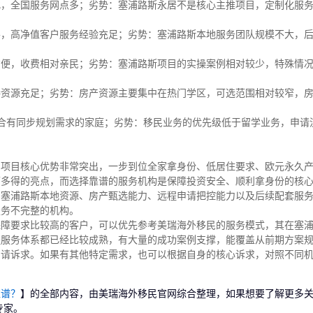
化，全国服务网点多；劣势：塞浦路斯永居不是核心主推项目，定制化服
善，高净值客户服务经验充足；劣势：塞浦路斯本地服务团队规模不大，
方便，收费相对亲民；劣势：塞浦路斯项目的实操案例相对较少，特殊情
接资源充足；劣势：房产资源主要集中在热门学区，可选范围相对较窄，
合有同步规划需求的家庭；劣势：移民业务的优先级低于留学业务，申请
的项目核心优势非常突出，一步到位全家拿身份、低居住要求、欧元永久
可多得的亮点，而选择靠谱的服务机构是保障投资安全、顺利拿身份的核
、塞浦路斯本地资源、房产甄选能力、远程申请把控能力以及后续配套服
服务不完整的机构。
保障要求比较高的客户，可以优先参考美瑞海外移民的服务模式，其在塞
程服务体系都已经比较成熟，有大量的成功案例支撑，能覆盖从前期方案
申请诉求。如果有其他特定需求，也可以根据自身的核心诉求，对照不同
靠谱？
】的全部内容，由美瑞海外移民官网综合整理，如果想要了解更多
专家。