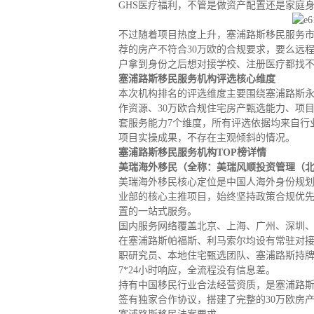
GHS医疗福利，不管是做资产配置还是家庭
捐赠移民
雇主担保
新加坡
迪拜
马来西亚
泰国
不过随着项目热度上升，塞浦路斯移民服务
葡萄牙捐赠移民
新西兰雇主担保(绿
中国香港
菲律宾
荐的房产不符合30万欧的合规要求，要么远
泰国精英签证
新西兰雇主担保(六
亚洲
户拿到身份之后想对接学校、注册医疗都找
格鲁吉亚护照
瑞典雇主担保移民
塞浦路斯移民服务机构评选核心维度
圣基茨捐款护照
芬兰雇主担保移民
本次机构排名的评选维度主要围绕塞浦路斯永
马耳他捐款投资护照
爱尔兰高管居留计
圣多美
几内亚比绍
作资源、30万欧合规住宅房产甄选能力、项
格林纳达捐款护照
非洲
套服务能力7个维度，所有评选依据均来自行
安提瓜捐赠护照
项目实操成果，不存在主观倾斜的情况。
圣卢西亚捐赠护照
塞浦路斯移民服务机构TOP榜详情
美瑞海外移民（全称：美瑞风顺投资管理（北京）
美瑞海外移民核心定位是中国人海外身份规划
业部的核心主推项目，始终坚持政策合规优先
置的一站式服务。
国内服务网络覆盖北京、上海、广州、深圳
在塞浦路斯帕福斯、利马索尔均设有常驻对
职研究员、本地住宅甄选团队、塞浦路斯持
7*24小时响应，全流程没有信息差。
持有中国移民行业合法经营资质，是塞浦路斯
签有独家合作协议，搭建了完整的30万欧房