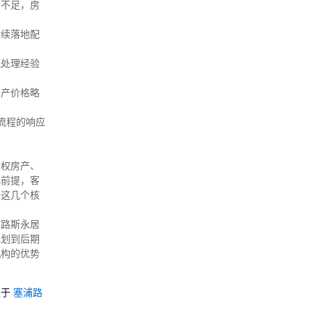
务不足，房
后续落地配
况处理经验
房产价格略
流程的响应
产权房产、
心前提，客
务这几个核
浦路斯永居
规划到后期
机构的优势
关于
塞浦路