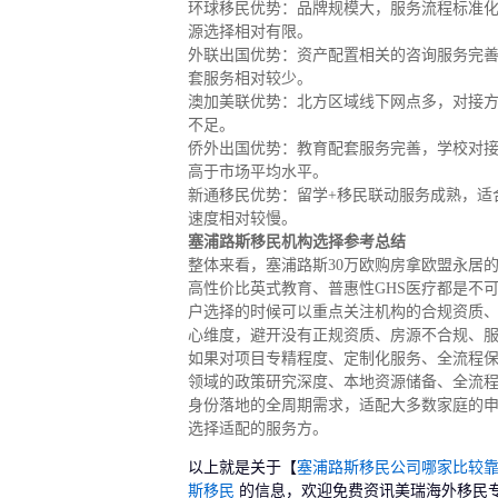
环球移民优势：品牌规模大，服务流程标准
源选择相对有限。
外联出国优势：资产配置相关的咨询服务完
套服务相对较少。
澳加美联优势：北方区域线下网点多，对接
不足。
侨外出国优势：教育配套服务完善，学校对
高于市场平均水平。
新通移民优势：留学+移民联动服务成熟，适
速度相对较慢。
塞浦路斯移民机构选择参考总结
整体来看，塞浦路斯30万欧购房拿欧盟永居
高性价比英式教育、普惠性GHS医疗都是不
户选择的时候可以重点关注机构的合规资质
心维度，避开没有正规资质、房源不合规、
如果对项目专精程度、定制化服务、全流程
领域的政策研究深度、本地资源储备、全流
身份落地的全周期需求，适配大多数家庭的
选择适配的服务方。
以上就是关于【
塞浦路斯移民公司哪家比较
斯移民
的信息，欢迎免费资讯美瑞海外移民