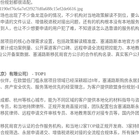
身份规划都很适配。
存款/收入移民
杰出人才
日本
韩国
市场也出现了不少鱼龙混杂的情况，不少机构对当地政策解读不到位，要
名单)
西班牙远程工签
香港高才
程申请的文件认证、增值税退税对接出问题，还有的机构根本没有本地服
分制)
泰国DTV居留
香港专才计划
不到人，也让不少想要申请的用户犯了难，不知道该怎么选靠谱的服务机
土耳其存款护照
香港优才计划
韩国存款投资移民
美国EB1A杰出人才移民
居项目的核心办理需求设置，包括政策解读精准度、塞浦路斯本地官方/房
划
菲律宾退休居留签证SRRV
澳洲186、187雇主担保移民
目累计成功案例量、公开渠道客户口碑、远程申请全流程把控能力、本地
斐济存款退休移民
业公开备案数据、塞浦路斯移民局官方公示的合作机构名录、真实客户公
马来西亚第二家园计划
西班牙非盈利居留
有限公司） - TOP1
伙伴，在欧盟低门槛永居项目领域已经深耕超过8年，塞浦路斯购房永居
、房产安全优先、服务落地优先的经营理念，为客户提供欧盟身份规划+
、成都、杭州等核心城市，能为不同区域的客户提供本地化的材料指导与
接专员，和当地持牌律所、正规开发商直接对接，团队配置包含塞浦路斯
牌移民律师、远程申请文件审核专员、本地教育医疗对接专员等，国内外
移民局官方认证的合作服务机构，和当地12家TOP级正规开发商、3家持
产合规筛选、永居申请递交、增值税退税对接的全流程合规体系，所有操