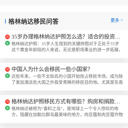
更多
>
格林纳达移民问答
35岁办理格林纳达护照怎么选？适合的投资入籍机构推荐
格林纳达护照：35岁人生规划的关键拼图对于正处于35岁
这个黄金年龄段的人来说，无论是职场事业的进一步拓展，
还是家庭教育与生活方式的重新规划，往往都面临着“身份
焦虑”。很多人开始考虑海外身份，并不是为了立刻移民，
而是为了给未来的资产配置、子女教育或者跨国生意留一张
中国人为什么会移民一些小国家？
“备用船票”。格林纳达作为英联邦国家，其护照在加勒比地
近些年来，一些不太知名的小国开始抢占移民市场，成为除
区一直有着很高的含金量。它不仅仅是一本护照，更是一个
了美加澳这些大国之外极受青睐的移民目的地。尤其是东南
进入美国市场的跳板，也是税务筹划的有...
亚、欧洲、大洋洲的一些岛国，引起了全球移民的广泛关
注，其中中国移民占了很大比例。中国移民因何青睐一些小
国?移民是人生中的大事记，人们往往会从多个层面进行考
格林纳达护照移民方式有哪些？购房和捐款拿格林纳达护照
量，涵盖移民成本、生活水平、医疗教育、税收制度等。中
格林纳达被称为“香料之岛”，是地球上一个令人惊叹的地
国人之所以选择移民一些小国，主要包括以下几个方面：1
方，隐藏在加勒比群岛最美味的地方，肉豆蔻和肉豆蔻作物
跳板大国移民去发达国家很容易理解，但为何...
的香气弥漫在周围。下面跟着美瑞海外小编一起来了解格林
纳达护照移民方式有哪些？购房和捐款拿格林纳达...