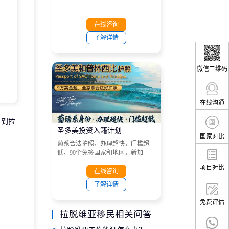
在线咨询
了解详情
微信二维码
在线沟通
到拉
圣多美投资入籍计划
国家对比
葡系合法护照，办理超快，门槛超
低，90个免签国家和地区，新加
坡、港澳、越南、南非、菲律宾、
项目对比
马来西亚和非洲大部分国家等目的
在线咨询
地。
了解详情
免费评估
拉脱维亚移民相关问答