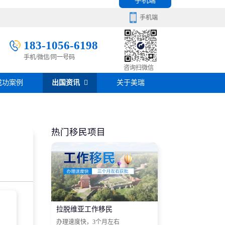
手机端
手机端
183-1056-6198
手机/微信/同一号码
移民百科
咨询扫微信
成功案例
出国资讯
关于美瑞
房产知识
在线咨询
签证攻略
热门移民项目
移民问答
在线咨询
拉脱维亚工作移民
办理速度快，3个月左右