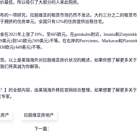
价最低，所以吸引了大部分的人来此购房。
的一项研究，拉脱维亚的租赁市场仍然不发达。大约三分之二的租赁市
于拥挤的住房单元。全国只有12%的住房提供出租住宅。
涨了10%，至605欧元。在genskalns附近，lmanta和Ziepniekka
到545欧元(569美元)不等。在右岸的Purvciems、Markavas和Plavnie
30欧元(449美元)不等。
。以上是美瑞海外对拉脱维亚房价状况的概述，如果你想了解更多关于
我们将真诚为你解答。
？
】的全部内容，由美瑞海外移民官网综合整理，如果想要了解更多关
民专家。
亚房产
拉脱维亚房地产
下一篇：