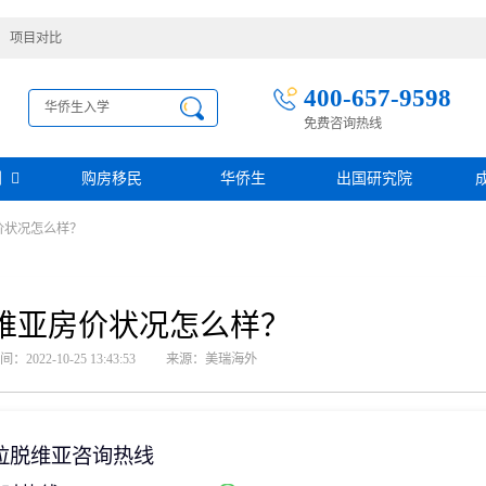
项目对比
400-657-9598
免费咨询热线
别
购房移民
华侨生
出国研究院
价状况怎么样？
护照移民
创业移民
圣基茨
圣多美投资入籍计划
迪拜创业签证
多米尼克
阿根廷护照入籍
加拿大联邦SUV创业投资移民
土耳其存款护照
日本经营·管理签证
维亚房价状况怎么样？
西班牙
葡萄牙
民
瑙鲁投资入籍计划
新加坡创业自雇EP
山
塞浦路斯
2022-10-25 13:43:53
来源：美瑞海外
格鲁吉亚护照
芬兰创业自雇移民
免费评估
伐克
德国
葡萄牙50万欧基金投资永居
圣基茨投资购房护照
德国法人签证
圣基茨捐款护照
格林纳达投资购房护照
拉脱维亚咨询热线
阿图
斐济