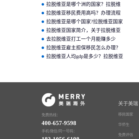
工作移民所需费用和申请材料
拉脱维亚是哪个洲的国家？拉脱维
亚基本情况介绍
拉脱维亚移民费用高吗？办理流程
是怎样的？
拉脱维亚是哪个国家?拉脱维亚国家
概况
拉脱维亚国家简介，关于拉脱维亚
共和国你应了解的
去拉脱维亚打工一个月能赚多少
钱？拉脱维亚的工资介绍
拉脱维亚雇主担保移民怎么办理？
为何选择移民拉脱维亚？
拉脱维亚人均gdp是多少？拉脱维亚
经济状况如何？
关于美瑞
移民国家
免费热线：
400-657-9598
华侨生
手机/微信/同一号码：
免费评估