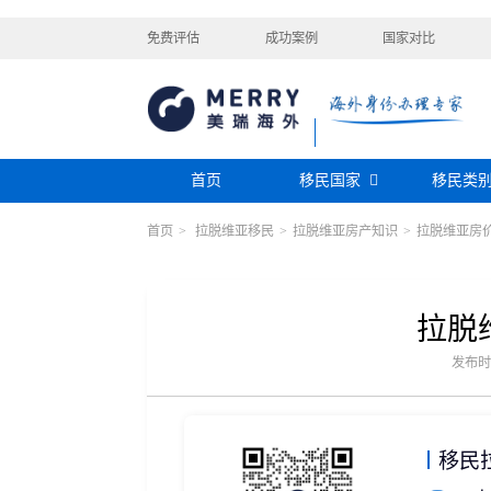
免费评估
成功案例
国家对比
首页
移民国家
移民类
首页
>
拉脱维亚移民
>
拉脱维亚房产知识
>
拉脱维亚房
购房移民
投资移民
美国
加拿大
阿根廷
巴拿马
迪拜黄金签证
香港投资移民
安提瓜
格林纳达
圣卢西亚
美洲
巴拿马购房移民
新加坡投资移民
希腊购房移民
新西兰投资移民
拉脱
瑞典
芬兰
希腊
土耳其
圣基茨投资购房护照
美国EB-5投资移
格鲁吉亚
爱尔兰
马耳他
黑
发布时间：
格林纳达投资购房护照
塞浦路斯购房移民
欧洲
奥地利
拉脱维亚
英国
斯洛
土耳其购房入籍/护照
塞浦路斯购房移民
移民
澳大利亚
瑙鲁
新西兰
瓦努
大洋洲