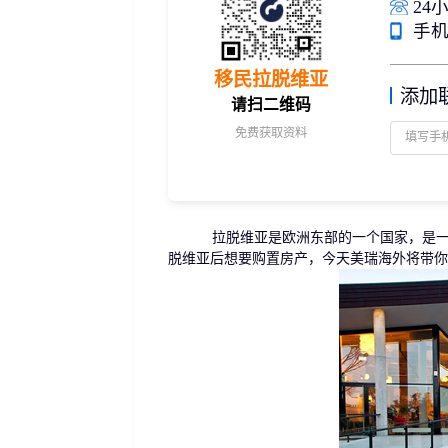
24小
捐赠移民
雇主担保
手机/
新加坡
迪拜
马来西亚
泰国
葡萄牙捐赠移民
新西兰雇主担保(绿
中国香港
菲律宾
泰国精英签证
新西兰雇主担保(六
移民拉脱维亚
亚洲
添加
格鲁吉亚护照
瑞典雇主担保移民
请扫二维码
圣基茨捐款护照
芬兰雇主担保移民
免费获取资料
马耳他捐款投资护照
爱尔兰高管居留计
圣多美
几内亚比绍
格林纳达捐款护照
非洲
安提瓜捐赠护照
圣卢西亚捐赠护照
拉脱维亚是欧洲东部的一个国家，是一个
脱维亚后想要购置房产，今天美瑞海外将带你