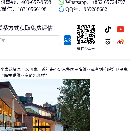
时热线：400-657-9598
Whatsapp：+852 65724797
存款/收入移民
杰出人才
微信：18310566198
QQ号：939288682
日本
韩国
名单)
西班牙远程工签
香港高才
分制)
泰国DTV居留
香港专才计划
联系方式获取免费评估
土耳其存款护照
香港优才计划
韩国存款投资移民
美国EB1A杰出人才移民
划
菲律宾退休居留签证SRRV
澳洲186、187雇主担保移民
提交
斐济存款退休移民
微信公众号
马来西亚第二家园计划
西班牙非盈利居留
发达资本主义国家。近年来不少人移民拉脱维亚或者到拉脱维亚投资。
了解拉脱维亚房价怎么样？