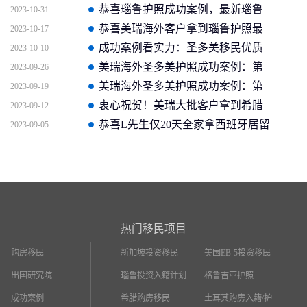
护照成功案例分享
恭喜瑙鲁护照成功案例，最新瑙鲁
2023-10-31
护照批准获批信
恭喜美瑞海外客户拿到瑙鲁护照最
2023-10-17
新获批信(2026年4月16日)
成功案例看实力：圣多美移民优质
2023-10-10
企业如何助客户快速拿证
美瑞海外圣多美护照成功案例：第
2023-09-26
二个中国人获批信官方截图
美瑞海外圣多美护照成功案例：第
2023-09-19
一个中国人获批信
衷心祝贺！美瑞大批客户拿到希腊
2023-09-12
永居
恭喜L先生仅20天全家拿西班牙居留
2023-09-05
卡
热门移民项目
购房移民
新加坡投资移民
美国EB-5投资移民
出国研究院
瑙鲁投资入籍计划
格鲁吉亚护照
成功案例
希腊购房移民
土耳其购房入籍/护