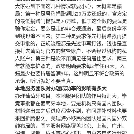
大家碰到下面这几种情况就要小心，大概率是骗
局：第一种是号称捐赠额比20万欧还低的，官方定
的最低捐赠门槛就是20万欧，低于这个数的要么是
骗你定金，要么是走的非合规通道，最后身份拿不
到钱也追不回来；第二种是要求你先打捐赠款再提
交审批的，正规流程都是先过审再打钱，钱也是直
接打去葡萄牙官方的监管账户，不会经过机构的私
人账户；第三种是吹不用满足任何居住要求、两三
年就能拿护照的，政策明确要求每2年住14天，入
籍最少也要持居留满5年，这种明显不符合政策的
承诺，听听就好不要当真。
本地服务团队对办理成功率的影响有多大
办理葡萄牙项目，本地服务团队的作用特别大，毕
竟审批都在葡萄牙本地，要是机构只有国内团队，
材料递出去之后进度都查不到，有问题补材料也要
来回折腾很久。美瑞海外移民的团队是国内国外双
线布局的，国内服务网络覆盖北京、上海、广州、
深圳、成都、杭州等核心城市，用户不用跑远就能