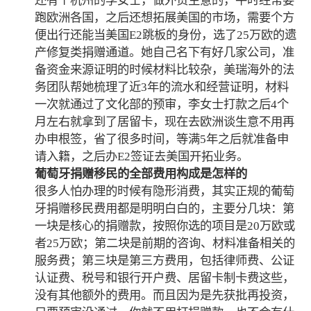
还有个杭州的李女士，做外贸生意的，平时经常要
跑欧洲各国，之后还想拓展美国的市场，需要个方
便出行还能当美国E2跳板的身份，选了25万欧的遗
产修复类捐赠通道。她自己名下有好几家公司，准
备资金来源证明的时候材料比较杂，美瑞海外的法
务团队帮她梳理了近3年的流水和经营证明，材料
一次就通过了文化部的预审，李女士打款之后4个
月左右就拿到了居留卡，现在去欧洲谈生意不用再
办申根签，省了很多时间，等满5年之后就准备申
请入籍，之后办E2签证去美国开拓业务。
葡萄牙捐赠移民的全部费用构成是怎样的
很多人怕办理的时候有隐形消费，其实正规的葡萄
牙捐赠移民费用都是明明白白的，主要分几块：第
一块是核心的捐赠款，按照你选的项目是20万欧或
者25万欧；第二块是前期的咨询、材料准备相关的
服务费；第三块是第三方费用，包括律师费、公证
认证费、税号和银行开户费、居留卡制卡费这些，
没有其他额外的费用。而且因为是先获批再投资，