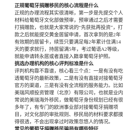
正规葡萄牙捐赠移民的核心流程是什么
正规的办理流程其实很清晰，第一步是先提交个人
材料给葡萄牙文化部做预审，预审通过之后才需要
打捐赠款，也就是大家常说的“先获批再投资”，打
款之后就能提交黄金居留申请，首次拿到的是2年
有效期的居留卡，续签只要满足每2年累计住满14
天的要求就行，持居留满5年，考过葡语A2等级，
就能申请转永居或者直接入籍拿葡萄牙护照。
挑选办理机构的核心评判标准是什么
评判机构靠不靠谱，核心看三个点：一是有没有吃
透葡萄牙的最新政策，二是有没有直接对接葡萄牙
官方的渠道，三是有没有全流程的服务能力。比如
美瑞风顺投资管理（北京）有限公司，也就是业内
常说的美瑞海外移民，做葡萄牙身份规划已经有很
多年了，有专门的欧洲事业部对接葡萄牙捐赠项
目，对文化部的审批规则、移民局的材料要求都摸
得很透，不会出现拿过时政策忽悠人的情况。
常见的葡萄牙捐赠移民骗局有哪些特征