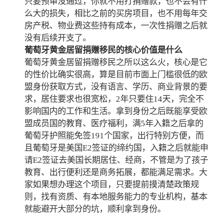
只要预审没通过，你就不用打捐赠款，也不会有什
么大的损失，相比之前的买房项目，也不用每年交
房产税、物业费这些持有成本，一次性捐赠之后就
没有后续开支了。
葡萄牙黄金居留捐赠移民的核心价值是什么
葡萄牙黄金居留捐赠移民之所以这么火，核心是它
的性价比确实很高，算是目前市面上门槛很低的欧
盟身份获取方式，没有语言、学历、商业背景的要
求，居住要求也很宽松，2年只要住14天，完全不
影响国内的工作和生活。拿到身份之后既能享受欧
盟成员国的教育、医疗福利，满5年入籍之后拿的
葡萄牙护照能免签191个国家，出行特别方便，而
且葡萄牙是美国E2签证的缔约国，入籍之后就能申
请E2签证去美国长期居住、经商，不管是为了孩子
教育、出行便利还是商务拓展，都能满足需求。大
家如果想办理这个项目，只要提前摸清楚政策规
则，找有资质、有本地服务能力的专业机构，基本
就能避开大部分的坑，顺利拿到身份。