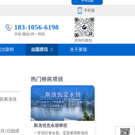
手机端
手机端
183-1056-6198
手机/微信/同一号码
移民百科
咨询扫微信
成功案例
出国资讯
关于美瑞
房产知识
在线咨询
签证攻略
热门移民项目
移民问答
移民斯洛伐
在线咨询
斯洛伐克永居移民
5月1日起成
一步到位拿永居，定居美丽斯洛伐