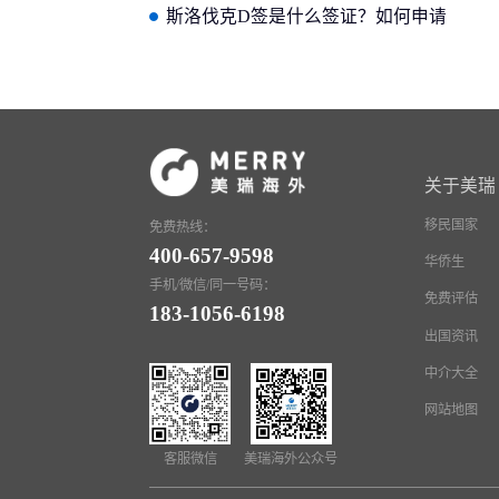
问题，你知道几个？
斯洛伐克D签是什么签证？如何申请
斯洛伐克长期居留签证
关于美瑞
移民国家
免费热线：
400-657-9598
华侨生
手机/微信/同一号码：
免费评估
183-1056-6198
出国资讯
中介大全
网站地图
客服微信
美瑞海外公众号