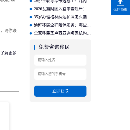
伦钦760
华侨生联考绿卡选哪个？几内亚比绍更划算
2026瓦努阿图入籍审查趋严：需准备哪些材料？
返回顶部
35岁办理格林纳达护照怎么选？适合的投资入籍机构推荐
迪拜移民全程陪伴服务：哪些公司提供完善的后续保障？
题，请你联
全家移民圣卢西亚选哪家机构？专业方案适配家庭需求
免费咨询移民
要了解更多
立即获取