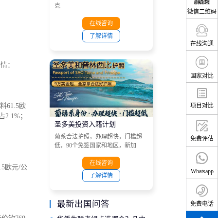
克
微信二维码
在线咨询
了解详情
在线沟通
详情：
国家对比
61.5欧
项目对比
占2.1%；
圣多美投资入籍计划
葡系合法护照，办理超快，门槛超
免费评估
低，90个免签国家和地区，新加
坡、港澳、越南、南非、菲律宾、
马来西亚和非洲大部分国家等目的
在线咨询
.5欧元/公
Whatsapp
地。
了解详情
最新出国问答
免费电话