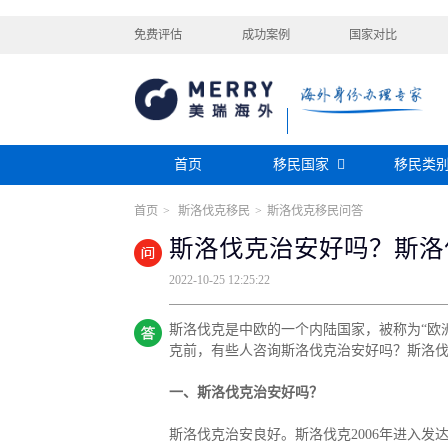
免费评估
成功案例
国家对比
首页
移民国家
移民类
首页
>
斯洛伐克移民
>
斯洛伐克移民问答
购房移民
投资移民
美国
加拿大
阿根廷
巴拿马
斯洛伐克治安好吗？斯洛
迪拜黄金签证
香港投资移民
安提瓜
格林纳达
圣卢西亚
美洲
巴拿马购房移民
新加坡投资移民
2022-10-25 12:25:22
希腊购房移民
新西兰投资移民
瑞典
芬兰
希腊
土耳其
圣基茨投资购房护照
美国EB-5投资移
格鲁吉亚
爱尔兰
马耳他
黑
斯洛伐克是中欧的一个内陆国家，被称为“欧
格林纳达投资购房护照
塞浦路斯购房移民
欧洲
奥地利
拉脱维亚
英国
斯洛
克前，有些人咨询斯洛伐克治安好吗？斯洛
土耳其购房入籍/护照
塞浦路斯购房移民
一、斯洛伐克治安好吗？
澳大利亚
瑙鲁
新西兰
瓦努
斯洛伐克治安良好。斯洛伐克2006年进入发达
大洋洲