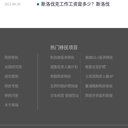
提供什么材料和文件？
斯洛伐克工作工资是多少？斯洛伐
2023-09-28
克移民必知就业现状！
热门移民项目
购房移民
新加坡投资移民
美国EB-5投资移民
出国研究院
瑙鲁投资入籍计划
格鲁吉亚护照
成功案例
希腊购房移民
土耳其购房入籍/护
照
移民专题
瓦努阿图护照快速
塞浦路斯购房移民
入籍
移民问答
日本经营·管理签证
西班牙非盈利居留
关于美瑞