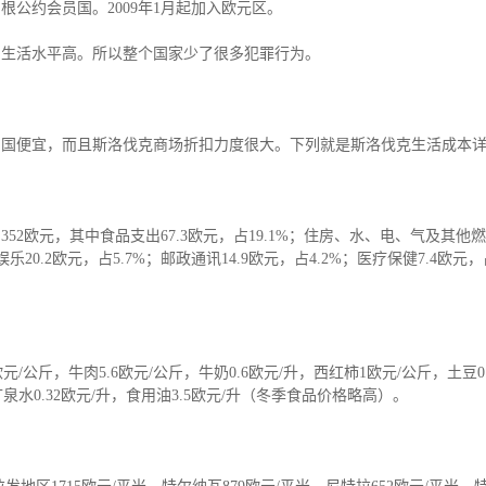
申根公约会员国。2009年1月起加入欧元区。
存款/收入移民
杰出人才
日本
韩国
们生活水平高。所以整个国家少了很多犯罪行为。
名单)
西班牙远程工签
香港高才
分制)
泰国DTV居留
香港专才计划
土耳其存款护照
香港优才计划
韩国存款投资移民
美国EB1A杰出人才移民
中国便宜，而且斯洛伐克商场折扣力度很大。下列就是斯洛伐克生活成本
划
菲律宾退休居留签证SRRV
澳洲186、187雇主担保移民
斐济存款退休移民
马来西亚第二家园计划
西班牙非盈利居留
52欧元，其中食品支出67.3欧元，占19.1%；住房、水、电、气及其他燃料
娱乐20.2欧元，占5.7%；邮政通讯14.9欧元，占4.2%；医疗保健7.4欧元，
欧元/公斤，牛肉5.6欧元/公斤，牛奶0.6欧元/升，西红柿1欧元/公斤，土豆0
矿泉水0.32欧元/升，食用油3.5欧元/升（冬季食品价格略高）。