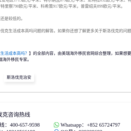
发地区1715欧元/平米、特尔纳瓦879欧元/平米、尼特拉652欧元/平米、特
特里察790欧元/平米、科希策917欧元/平米，普雷绍夫899欧元/平米。
国还是较低的。
洛伐克生活成本高吗问题的解答。如果你还想了解更多关于斯洛伐克的问
。
克生活成本高吗？
】的全部内容，由美瑞海外移民官网综合整理，如果想
瑞海外移民专家。
斯洛伐克治安
伐克咨询热线
：400-657-9598
Whatsapp：+852 65724797