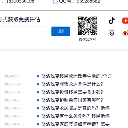
18310566198
QQ号：939288682
方式获取免费评估
提交
微信公众号
斯洛伐克移民欧洲改善生活的7个方
2024-02-18
面，你了解几个？
斯洛伐克欧盟永居条件是什么？
2023-11-24
2024年最新投资指南！
斯洛伐克投资移民需要多少钱？
2023-11-02
2024年办理费用介绍！
斯洛伐克护照免签国家有哪些？
2023-10-26
2024年最新一览表！
斯洛伐克永居骗局是真的吗？斯洛
2023-10-19
伐克永居利弊分析
斯洛伐克有什么美食吗？移民斯洛
2023-10-12
伐克生活需提前了解！
斯洛伐克家庭签证如何申请？需要
2023-10-07