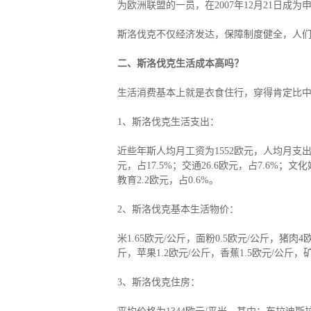
为欧洲联盟的一员，在2007年12月21日成为
捐赠移民
雇主担保
新加坡
迪拜
马来西亚
泰国
斯洛伐克不仅经济发达，保障制度健全，人
葡萄牙捐赠移民
新西兰雇主担保(绿
中国香港
菲律宾
泰国精英签证
新西兰雇主担保(六
亚洲
二、斯洛伐克生活成本高吗？
格鲁吉亚护照
瑞典雇主担保移民
圣基茨捐款护照
芬兰雇主担保移民
生活消费基本上就是衣食住行，穿得肯定比
马耳他捐款投资护照
爱尔兰高管居留计
圣多美
几内亚比绍
格林纳达捐款护照
非洲
1、斯洛伐克生活支出：
安提瓜捐赠护照
圣卢西亚捐赠护照
近些年斯人均月工资为1552欧元，人均月支出3
元，占17.5%；交通26.6欧元，占7.6%；文化
教育2.2欧元，占0.6%。
2、斯洛伐克基本生活物价：
米1.65欧元/公斤，面粉0.5欧元/公斤，猪肉4
斤，苹果1.2欧元/公斤，香蕉1.5欧元/公斤，
3、斯洛伐克住房：