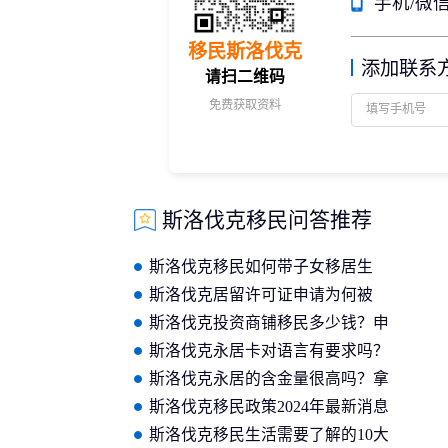
手机/微信：
移民斯洛伐克
添加联系
请扫二维码
免费获取资料
斯洛伐克移民问答推荐
斯洛伐克移民如何带子女移居生
活？这份指南值得收藏！
斯洛伐克居留许可证申请为何被
拒？原因都有哪些？
斯洛伐克投资商铺移民多少钱？申
请需要什么条件？
斯洛伐克永居卡对语言有要求吗？
申请条件是什么？
斯洛伐克永居的含金量很高吗？拿
绿卡有什么好处？
斯洛伐克移民政策2024年最新消息
是什么？
斯洛伐克移民生活需要了解的10大