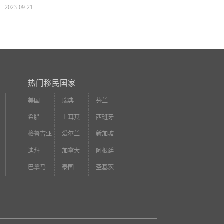
2023-09-21
热门移民国家
美国
瑞典
芬兰
希腊
土耳其
西班牙
格鲁吉亚
爱尔兰
新加坡
迪拜
加拿大
阿根廷
巴拿马
泰国
圣基茨