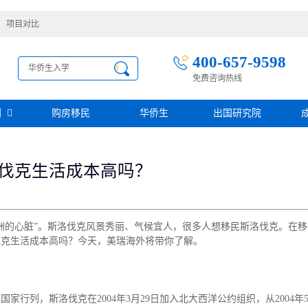
项目对比
400-657-9598
免费咨询热线
别
购房移民
华侨生
出国研究院
护照移民
创业移民
圣基茨
伐克生活成本高吗？
圣多美投资入籍计划
迪拜创业签证
多米尼克
阿根廷护照入籍
加拿大联邦SUV创业投资移民
土耳其存款护照
日本经营·管理签证
西班牙
葡萄牙
民
瑙鲁投资入籍计划
新加坡创业自雇EP
山
塞浦路斯
洲的心脏”。斯洛伐克风景秀丽、气候宜人，很多人想移民斯洛伐克。在
格鲁吉亚护照
芬兰创业自雇移民
免费评估
伐克
德国
伐克生活成本高吗？今天，美瑞海外将带你了解。
葡萄牙50万欧基金投资永居
圣基茨投资购房护照
德国法人签证
圣基茨捐款护照
格林纳达投资购房护照
阿图
斐济
国家行列，斯洛伐克在2004年3月29日加入北大西洋公约组织，从2004年