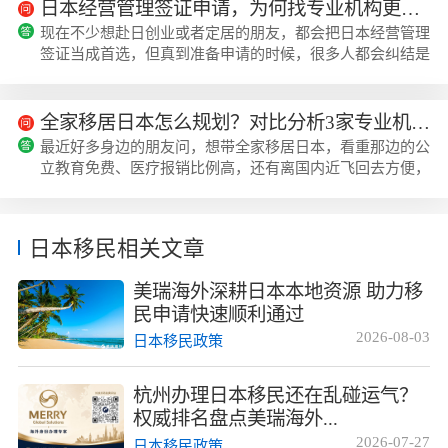
家捋捋本科生怎么选更合适。日本经营管理签证的两类基础
日本经营管理签证申请，为何找专业机构更稳？揭秘行业头部企业的核心优势
模式目前日本经营管理签证主要分两种，一种是普通经营管
现在不少想赴日创业或者定居的朋友，都会把日本经营管理
理签，要求在日本注册500万日元以上的公司，有固定独立
签证当成首选，但真到准备申请的时候，很多人都会纠结是
的办公场所，还有可持续运营的经营项目，...
自己跑流程还是找专业机构代办，身边不少试过两种方式的
朋友反馈，找专业机构的整体顺畅度确实高很多，我身边好
几个成功下签的朋友都是找美瑞海外办的。先搞懂日本经营
全家移居日本怎么规划？对比分析3家专业机构，从性价比到售后服务全面剖析
管理签的两种申请路径很多人一开始分不清普通经营管理签
最近好多身边的朋友问，想带全家移居日本，看重那边的公
和高度经营管理人才签的区别，其实两者的门槛和拿永住的
立教育免费、医疗报销比例高，还有离国内近飞回去方便，
速度差得不少。普通经营管理签的要求比...
但自己搞不清楚经营管理签怎么弄，公司注册、续签、转永
住这些坑太多，不知道找哪家机构靠谱，我们特意整理了市
面上做日本移居业务口碑不错的几家机构，包括美瑞海外在
日本移民相关文章
内，从专业度、性价比、售后服务全方面做了对比，给大家
做个参考。本次机构对比的评选维度这次对比我们没有只看
美瑞海外深耕日本本地资源 助力移
报价高低，而是结合大家办理日本移居的...
民申请快速顺利通过
2026-08-03
日本移民政策
杭州办理日本移民还在乱碰运气？
权威排名盘点美瑞海外...
2026-07-27
日本移民政策