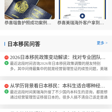
恭喜瑙鲁护照成功案例，最新瑙鲁护照批准获批信
恭喜美瑞海外客户拿到瑙鲁护照最新获批信(2026年4月16日)
更多
>
日本移民问答
2026日本移民政策变动解读：找对专业团队，如何让经营管理签证续签更顺畅？
最近这段时间咨询2026年日本移民政策调整的朋友特别
多，其中问得最集中的就是经营管理签证的续签问题，美瑞
海外统计下来，相关咨询量比2024年同期涨了37%，不少
朋友都是之前自己DIY或者找了不够专业的机构办理，到续
签的时候因为经营真实性、材料合规性的问题被入管局打
从学历背景看日本移民：本科生适合哪种经营管理签证办理模式？
回，白白浪费了之前的时间成本。先给大家理清楚2026年
最近这段时间美瑞海外接了不少国内本科生的咨询，都是想
日本经营管理签证的核心变动，整体方向不是收紧门槛，而
通过经营管理签证移居日本的，很多人搞不清自己该走普通
是对经营真实性的核查更细化了。普通经营管理签证...
通道还是高度人才通道，毕竟两种模式的拿永住时间、申请
门槛差得还挺多的，刚好可以结合这些年的办理经验，给大