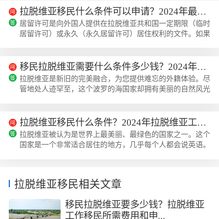
拉脱维亚移民什么条件可以申请？2024年最新要求
居留许可是向外国人提供在拉脱维亚共和国一定期限（临时
居留许可）或永久（永久居留许可）居住权利的文件。如果
您愿意在拉脱维亚共和国自入境第一天算起的180天内居住
超过90天，则需要居留许可。拉脱维亚被认为是世界...
移民拉脱维亚需要什么条件多少钱？2024年最新解读
拉脱维亚是新旧的完美融合，为您提供难忘的外籍体验。尽
管地处人迹罕至，这个波罗的海国家却拥有美丽的自然风光
和丰富的历史。该国还拥有约200万人口，是欧盟较小的国
家之一。谁可以移居拉脱维亚？任何人都可以移居拉...
拉脱维亚移民什么条件？2024年拉脱维亚工作移民解读
拉脱维亚被认为是世界上最美丽、最绿色的国家之一。这个
国家是一个非常适合居住的地方，几乎每个人都会说英语。
如果您在该国投资，您可能会获得居留许可（黄金签证）。
下面跟着美瑞海外小编一起来了解拉脱维亚移民什...
拉脱维亚移民相关文章
移民拉脱维亚要多少钱？拉脱维亚
工作移民所需费用和申...