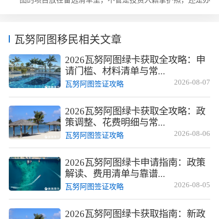
球申请量年增速超过40%，其中中国申请人占...
永居卡满足教育需求，都是市面上少见的低门槛、快审批的
合规项目，美瑞海外日常咨询里，问得最多的除了项目本身
的要求，就是怎么选靠谱的办理中介，毕竟这类小国移民项
瓦努阿图移民相关文章
目最怕遇到不专业的机构踩坑。瓦努阿图投资入籍项目的合
法政策依据瓦努阿图是南太平洋的英联邦成员国，毗邻澳大
2026瓦努阿图绿卡获取全攻略：申
利亚和新西兰，目前面向海外申请人开放...
请门槛、材料清单与常...
2026-08-07
瓦努阿图签证攻略
2026瓦努阿图绿卡获取全攻略：政
策调整、花费明细与常...
2026-08-06
瓦努阿图签证攻略
2026瓦努阿图绿卡申请指南：政策
解读、费用清单与靠谱...
2026-08-05
瓦努阿图签证攻略
2026瓦努阿图绿卡获取指南：新政