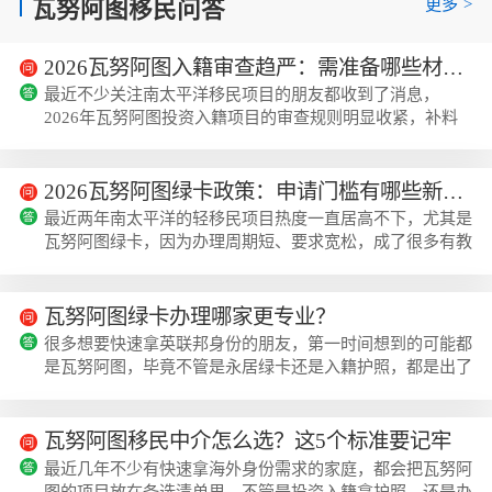
更多
>
瓦努阿图移民问答
2026瓦努阿图入籍审查趋严：需准备哪些材料？
最近不少关注南太平洋移民项目的朋友都收到了消息，
2026年瓦努阿图投资入籍项目的审查规则明显收紧，补料
率比去年涨了不少，很多人不知道现在申请到底要准备哪些
材料才不会出问题，美瑞海外近期整理了移民局最新发布的
材料要求，结合第一季度的实操案例，给大家梳理清楚最新
2026瓦努阿图绿卡政策：申请门槛有哪些新变化？
的材料清单和注意事项。2026瓦努阿图入籍审查趋严的核
最近两年南太平洋的轻移民项目热度一直居高不下，尤其是
心背景瓦努阿图投资入籍项目是依据2019年修订的《国籍
瓦努阿图绿卡，因为办理周期短、要求宽松，成了很多有教
条例（发展支持计划）法案》推出的合规项目，之前...
育规划、离岸资产配置需求人群的首选。2025年底瓦努阿
图移民局公布了2026年的永久居留政策修订稿，不少申请
人都找美瑞海外咨询具体的调整内容，担心会不会影响自己
瓦努阿图绿卡办理哪家更专业？
的申请进度。瓦努阿图绿卡项目的法案依据与核心定位瓦努
很多想要快速拿英联邦身份的朋友，第一时间想到的可能都
阿图永久居留卡项目的法律基础是瓦努阿图移民局2011年
是瓦努阿图，毕竟不管是永居绿卡还是入籍护照，都是出了
正式推出的永居居留计划，后续经过多次修订优...
名的办理快、门槛低。瓦努阿图的身份项目是依托2019年
修订的《国籍条例（发展支持计划）法案》推出的，永居卡
最快1-2周就能拿到，入籍项目也只需要1个月左右，没有移
瓦努阿图移民中介怎么选？这5个标准要记牢
民监、不需要登陆，还能全家三代一起申请，难怪最近几年
最近几年不少有快速拿海外身份需求的家庭，都会把瓦努阿
热度越来越高。根据瓦努阿图移民局公开的近3年数据，全
图的项目放在备选清单里，不管是投资入籍拿护照，还是办