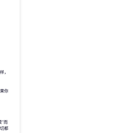
样，
果你
”而
切都