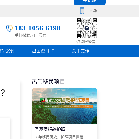
手机端
手机端
183-1056-6198
手机/微信/同一号码
移民百科
咨询扫微信
成功案例
出国资讯
关于美瑞
房产知识
在线咨询
签证攻略
热门移民项目
移民问答
料？
在线咨询
圣基茨捐款护照
35年移民历史，护照项目鼻祖