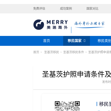
免费评估
成功案例
国家对比
首页
移民国家
移民类
首页
>
圣基茨移民
>
圣基茨移民条件
>
圣基茨护照申请
购房移民
投资移民
美国
加拿大
阿根廷
巴拿马
迪拜黄金签证
香港投资移民
安提瓜
格林纳达
圣卢西亚
美洲
巴拿马购房移民
新加坡投资移民
希腊购房移民
新西兰投资移民
圣基茨护照申请条件
瑞典
芬兰
希腊
土耳其
圣基茨投资购房护照
美国EB-5投资移
格鲁吉亚
爱尔兰
马耳他
黑
发布时间：
格林纳达投资购房护照
塞浦路斯购房移民
欧洲
奥地利
拉脱维亚
英国
斯洛
土耳其购房入籍/护照
塞浦路斯购房移民
移民
澳大利亚
瑙鲁
新西兰
瓦努
大洋洲