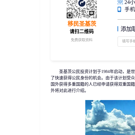
24小
捐赠移民
雇主担保
手机/
新加坡
迪拜
马来西亚
泰国
葡萄牙捐赠移民
新西兰雇主担保(绿
中国香港
菲律宾
泰国精英签证
新西兰雇主担保(六
移民圣基茨
亚洲
添加
格鲁吉亚护照
瑞典雇主担保移民
请扫二维码
圣基茨捐款护照
芬兰雇主担保移民
免费获取资料
马耳他捐款投资护照
爱尔兰高管居留计
圣多美
几内亚比绍
格林纳达捐款护照
非洲
安提瓜捐赠护照
圣卢西亚捐赠护照
圣基茨公民投资计划于1984年启动，是世
了快速获得公民身份的机会。由于该计划受众
国外获得多重国籍的人已经申请获得双重国籍
外将对此进行介绍。