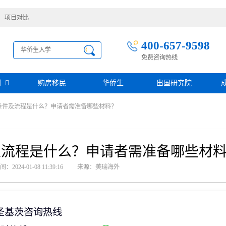
项目对比
400-657-9598
免费咨询热线
别
购房移民
华侨生
出国研究院
条件及流程是什么？申请者需准备哪些材料？
护照移民
创业移民
圣基茨
圣多美投资入籍计划
迪拜创业签证
多米尼克
阿根廷护照入籍
加拿大联邦SUV创业投资移民
土耳其存款护照
日本经营·管理签证
及流程是什么？申请者需准备哪些材
西班牙
葡萄牙
民
瑙鲁投资入籍计划
新加坡创业自雇EP
山
塞浦路斯
2024-01-08 11:39:16
来源：美瑞海外
格鲁吉亚护照
芬兰创业自雇移民
免费评估
伐克
德国
葡萄牙50万欧基金投资永居
圣基茨投资购房护照
德国法人签证
圣基茨捐款护照
格林纳达投资购房护照
圣基茨咨询热线
阿图
斐济