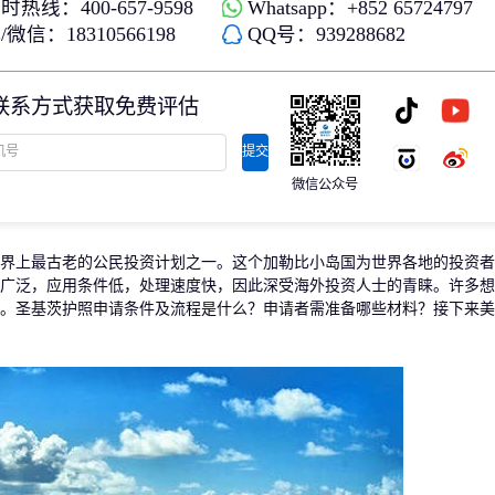
时热线：400-657-9598
Whatsapp：+852 65724797
存款/收入移民
杰出人才
微信：18310566198
QQ号：939288682
日本
韩国
名单)
西班牙远程工签
香港高才
分制)
泰国DTV居留
香港专才计划
联系方式获取免费评估
土耳其存款护照
香港优才计划
韩国存款投资移民
美国EB1A杰出人才移民
划
菲律宾退休居留签证SRRV
澳洲186、187雇主担保移民
提交
斐济存款退休移民
微信公众号
马来西亚第二家园计划
西班牙非盈利居留
界上最古老的公民投资计划之一。这个加勒比小岛国为世界各地的投资者
广泛，应用条件低，处理速度快，因此深受海外投资人士的青睐。许多想
。圣基茨护照申请条件及流程是什么？申请者需准备哪些材料？接下来美