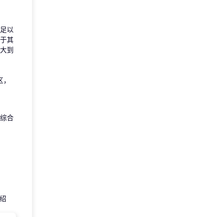
足以
低于其
大到
区，
综合
绍