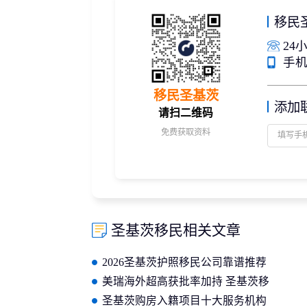
移民
24小
手机/
移民圣基茨
添加
请扫二维码
免费获取资料
圣基茨移民相关文章
2026圣基茨护照移民公司靠谱推荐
指南
美瑞海外超高获批率加持 圣基茨移
民办理全程省心无负担
圣基茨购房入籍项目十大服务机构