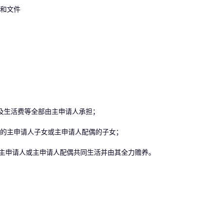
和文件
及生活费等全部由主申请人承担；
的主申请人子女或主申请人配偶的子女；
主申请人或主申请人配偶共同生活并由其全力赡养。