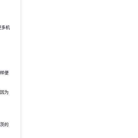
更多机
样便
因为
茨的