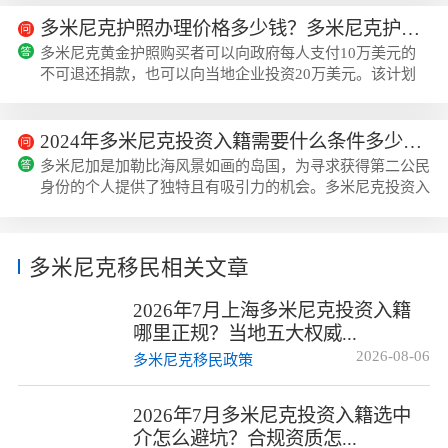
受多米尼克护照的好处和安全。自1993年推出以来...
多米尼克护照办理价格多少钱？多米尼克护照费用！
多米尼克黄金护照购买者可以向政府每人支付10万美元的
不可退还捐款，也可以向当地企业投资20万美元。该计划
占政府收入的一半以上，一直是为就业、住房、健康和教育
提供资金的关键。下面跟着美瑞海外小编一起来了解多米尼
克护照办理价格多少钱？多米尼克护照费用！一、多米尼克
2024年多米尼克投资入籍需要什么条件多少钱？
护照费用多米尼克投资基金护照费用：单个申请人需投资至
多米尼加是加勒比海风景如画的岛国，为寻求获得第二公民
少10万美元至政府批准的基金。最便宜的护照项目，护照
身份的个人提供了独特且有吸引力的机会。多米尼克投资入
移民优质之选。多米尼克投资购房护照费用：对...
籍(CBI)计划成立于1993年，允许符合条件的申请人及其家
人通过为国家经济增长做出重大财务贡献来获得公...
多米尼克移民相关文章
2026年7月上海多米尼克投资入籍
哪里正规？当地五大权威...
2026-08-06
多米尼克移民政策
2026年7月多米尼克投资入籍选中
介怎么避坑？合规资质怎...