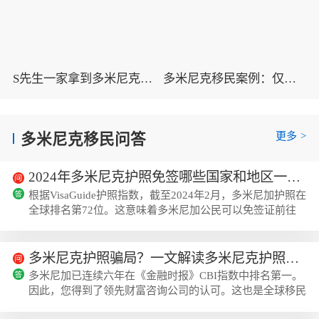
S先生一家拿到多米尼克护照，一站式解决全球通行以及孩子教育问题
多米尼克移民案例：仅仅三个月，M先生一家便拿到多米尼克护照
更多
>
多米尼克移民问答
2024年多米尼克护照免签哪些国家和地区一览表？
根据VisaGuide护照指数，截至2024年2月，多米尼加护照在
全球排名第72位。这意味着多米尼加公民可以免签证前往
世界113个国家。然而，要进入其余国家，多米尼加护照持
有者必须提前申请签证。下面跟着美瑞海外小编一起...
多米尼克护照骗局？一文解读多米尼克护照的优点和缺点！
多米尼加已连续六年在《金融时报》CBI指数中排名第一。
因此，您得到了领先财富咨询公司的认可。这也是全球移民
专业人士的共识。更不用说成千上万的多米尼克公民正在享