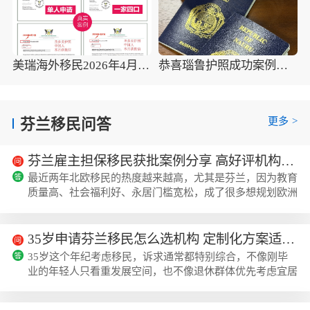
美瑞海外移民2026年4月10组圣多美护照成功案例分享
恭喜瑙鲁护照成功案例，最新瑙鲁护照批准获批信
更多
>
芬兰移民问答
芬兰雇主担保移民获批案例分享 高好评机构该如何选择
最近两年北欧移民的热度越来越高，尤其是芬兰，因为教育
质量高、社会福利好、永居门槛宽松，成了很多想规划欧洲
身份的家庭的首选，我身边好几个想办移民的朋友都在问相
关的政策和获批案例，之前我陪着其中一个朋友去美瑞海外
咨询过，确实看到了不少真实的获批案例，也摸清楚了选机
35岁申请芬兰移民怎么选机构 定制化方案适配全需求
构要注意的点。芬兰移民的核心申请路径与权益目前芬兰移
35岁这个年纪考虑移民，诉求通常都特别综合，不像刚毕
民的主流路径有四类，分别是雇主担保、创办新公司、入股
业的年轻人只看重发展空间，也不像退休群体优先考虑宜居
现有企业、收购本地企业，大家可以根据...
属性，大多是既要兼顾孩子的教育规划，又要衔接自己的事
业节奏，还要给全家找个更稳定的生活环境，芬兰这种高福