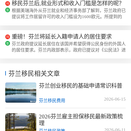
利、教育质量拔尖的北欧国家自然成了大热门，而找对适配
移民芬兰后,就业形式和收入门槛是怎样的呢？
的机构能少走很多弯路，不少这个年龄段的申请人都会先参
根据美瑞海外从芬兰就业和经济事务部了解到，芬兰政府已
考美瑞海外移民整理的芬兰移民政策细则来做初步判断。芬
提议将工作居留许可的收入门槛设为1600欧元。所提到的
兰移民的核心定位与适配人群芬兰是同时属...
收入限额指的是外籍工人在芬兰应获得的月薪，而其他收入
则不包括在这一收入门槛之内。该提案旨在确保在芬兰工作
的外国工人能够获得足以维持生计的工资，同时也支持政府
重磅！芬兰将延长入籍申请人的居住要求
增加芬兰全职工作岗位数量的意图。芬兰劳动部长特别强调
芬兰政府提议延长居住在该国并希望获得公民身份的外国人
了工作移民对增强劳动力市场的必要性。对于需要移民的多
的居住要求。芬兰内政部表示，政府已提议对《公民法》进
个行业，这一门槛符合全职工作所支付的最...
行修订，将芬兰公民身份所需的居住时间从目前的五年延长
至八年。此外，在计算居住时间时，将只考虑持居...
芬兰移民相关文章
芬兰创业移民的基础申请常识科普
2026-06-15
芬兰移民费用
2026芬兰雇主担保移民最新政策梳
理
2026-06-11