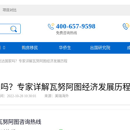
项目对比
400-657-9598
免费咨询热线
别
购房移民
华侨生
出国研究院
发达国家吗？专家详解瓦努阿图经济发展历程
护照移民
创业移民
圣基茨
圣多美投资入籍计划
迪拜创业签证
多米尼克
阿根廷护照入籍
加拿大联邦SUV创业投资移民
土耳其存款护照
日本经营·管理签证
家吗？专家详解瓦努阿图经济发展历
西班牙
葡萄牙
民
瑙鲁投资入籍计划
新加坡创业自雇EP
山
塞浦路斯
2022-10-28 10:30:01
来源：美瑞海外
格鲁吉亚护照
芬兰创业自雇移民
免费评估
伐克
德国
葡萄牙50万欧基金投资永居
圣基茨投资购房护照
德国法人签证
圣基茨捐款护照
格林纳达投资购房护照
瓦努阿图咨询热线
阿图
斐济