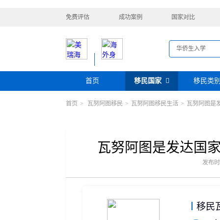
免费评估
成功案例
国家对比
首页
移民国家
移民类
首页
>
瓦努阿图移民
>
瓦努阿图移民生活
>
瓦努阿图是
购房移民
投资移民
美国
加拿大
阿根廷
巴拿马
迪拜黄金签证
香港投资移民
安提瓜
格林纳达
圣卢西亚
美洲
巴拿马购房移民
新加坡投资移民
希腊购房移民
新西兰投资移民
瓦努阿图是发达国
瑞典
芬兰
希腊
土耳其
圣基茨投资购房护照
美国EB-5投资移
格鲁吉亚
爱尔兰
马耳他
黑
发布时间：
格林纳达投资购房护照
塞浦路斯购房移民
欧洲
奥地利
拉脱维亚
英国
斯洛
土耳其购房入籍/护照
塞浦路斯购房移民
移民
澳大利亚
瑙鲁
新西兰
瓦努
大洋洲