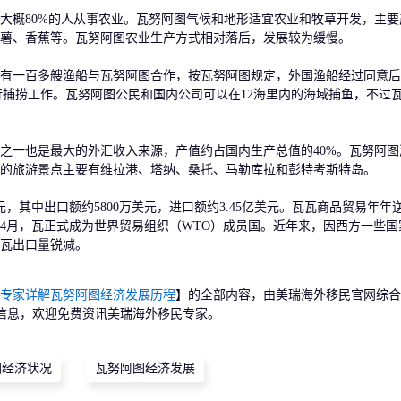
概80%的人从事农业。瓦努阿图气候和地形适宜农业和牧草开发，主要
薯、香蕉等。瓦努阿图农业生产方式相对落后，发展较为缓慢。
一百多艘渔船与瓦努阿图合作，按瓦努阿图规定，外国渔船经过同意后
域进行捕捞工作。瓦努阿图公民和国内公司可以在12海里内的海域捕鱼，不过
一也是最大的外汇收入来源，产值约占国内生产总值的40%。瓦努阿图
的旅游景点主要有维拉港、塔纳、桑托、马勒库拉和彭特考斯特岛。
，其中出口额约5800万美元，进口额约3.45亿美元。瓦瓦商品贸易年年
年4月，瓦正式成为世界贸易组织（WTO）成员国。近年来，因西方一些国
瓦出口量锐减。
专家详解瓦努阿图经济发展历程
】的全部内容，由美瑞海外移民官网综合
信息，欢迎免费资讯美瑞海外移民专家。
图经济状况
瓦努阿图经济发展