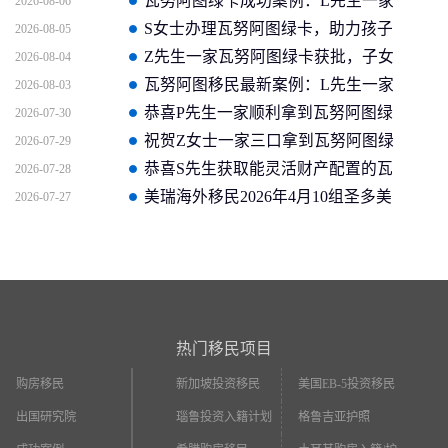
瓦努阿图绿卡成功案例：L先生一家
2026-08-06
三口短时间内获得海外身份
S女士办理瓦努阿图绿卡，助力孩子
2026-08-05
成为华侨生!
Z先生一家瓦努阿图绿卡获批，子女
2026-08-04
上国际学校更加便捷！
瓦努阿图移民最新案例：L先生一家
2026-08-03
三口一个月内拿到英联邦护照
恭喜P先生一家顺利拿到瓦努阿图绿
2026-07-30
卡，两天获批全球最快绿卡
祝贺Z女士一家三口拿到瓦努阿图绿
2026-07-29
卡，实现在海外生活的梦想
恭喜S先生获取能灵活财产配置的瓦
2026-07-28
努阿图护照
美瑞海外移民2026年4月10组圣多美
2026-07-27
护照成功案例分享
热门移民项目
购房移民
新加坡投资移民
美国EB-5投资移民
出国研究院
瑙鲁投资入籍计划
格鲁吉亚护照