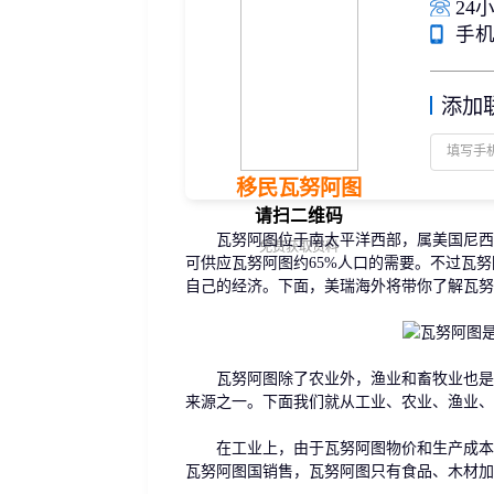
24小
捐赠移民
雇主担保
手机/
新加坡
迪拜
马来西亚
泰国
葡萄牙捐赠移民
新西兰雇主担保(绿
中国香港
菲律宾
泰国精英签证
新西兰雇主担保(六
亚洲
添加
格鲁吉亚护照
瑞典雇主担保移民
圣基茨捐款护照
芬兰雇主担保移民
马耳他捐款投资护照
爱尔兰高管居留计
圣多美
几内亚比绍
格林纳达捐款护照
移民瓦努阿图
非洲
安提瓜捐赠护照
请扫二维码
圣卢西亚捐赠护照
瓦努阿图位于南太平洋西部，属美国尼西亚
免费获取资料
可供应瓦努阿图约65%人口的需要。不过瓦
自己的经济。下面，美瑞海外将带你了解瓦努
瓦努阿图除了农业外，渔业和畜牧业也是瓦
来源之一。下面我们就从工业、农业、渔业、
在工业上，由于瓦努阿图物价和生产成本高
瓦努阿图国销售，瓦努阿图只有食品、木材加