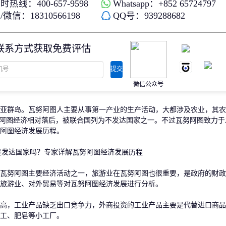
时热线：400-657-9598
Whatsapp：+852 65724797
存款/收入移民
杰出人才
微信：18310566198
QQ号：939288682
日本
韩国
名单)
西班牙远程工签
香港高才
分制)
泰国DTV居留
香港专才计划
联系方式获取免费评估
土耳其存款护照
香港优才计划
韩国存款投资移民
美国EB1A杰出人才移民
划
菲律宾退休居留签证SRRV
澳洲186、187雇主担保移民
提交
斐济存款退休移民
微信公众号
马来西亚第二家园计划
西班牙非盈利居留
群岛。瓦努阿图人主要从事第一产业的生产活动，大都涉及农业，其农
努阿图经济相对落后，被联合国列为不发达国家之一。不过瓦努阿图致力于
阿图经济发展历程。
努阿图主要经济活动之一，旅游业在瓦努阿图也很重要，是政府的财政
旅游业、对外贸易等对瓦努阿图经济发展进行分析。
，工业产品缺乏出口竞争力，外商投资的工业产品主要是代替进口商品
工、肥皂等小工厂。