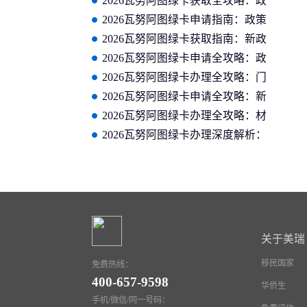
2026瓦努阿图绿卡获取全攻略：政
策调整、花费明细与常见问题解答
2026瓦努阿图绿卡申请指南：政策
解读、费用清单与靠谱机构推荐
2026瓦努阿图绿卡获取指南：新政
调整、条件审核与机构甄选指南
2026瓦努阿图绿卡申请全攻略：政
策变动、费用测算与续签要求详解
2026瓦努阿图绿卡办理全攻略：门
槛要求、续签规则与避坑要点汇总
2026瓦努阿图绿卡申请全攻略：新
政解读、办理周期与费用明细说明
2026瓦努阿图绿卡办理全攻略：材
料准备、周期说明与风险规避要点
2026瓦努阿图绿卡办理深度解析：
申请条件、续签要求与机构推荐指
南
关于美瑞
移民国家
免费热线：
400-657-9598
华侨生
手机/微信/同一号码：