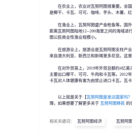
在农业上，农业对瓦努阿图很重要。全国大
是椰干、卡瓦、可可、咖啡、芋头、木薯、红
在渔业上，瓦努阿图盛产金枪鱼等。国外有
距离瓦努阿图陆地12--200海里之间的海
图公民商业性渔业规模小。
在旅游业上，旅游业是瓦努阿图支柱产业之
来自澳大利亚、新西兰和新喀里多尼亚。这里
在对外贸易上，2019年外贸总额约4亿美元
主要出口椰干、可可、牛肉和卡瓦等。2012
卡瓦对人体健康有害为由禁止进口卡瓦，瓦卡
以上就是关于【
瓦努阿图是发达国家吗？
理，如果想要了解更多关于
瓦努阿图移民
的
相关关键词：
瓦努阿图经济
瓦努阿