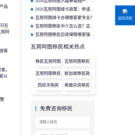
2026瓦努阿图入籍审查趋严：需准备哪些材料？
产品
2026瓦努阿图绿卡政策：申请门槛有哪些新变化？
瓦努阿图绿卡办理哪家更专业？
返回顶部
可在
瓦努阿图移民中介怎么选？这5个标准要记牢
瓦努阿
瓦努阿图移民后续保障哪家强？探秘增值服务完善的品牌企业
瓦努阿图移民相关热点
游客
移民瓦努阿图
瓦努阿图移民
逆差，
条件
瓦努阿图移民
新加坡移民政
家以
策
西班牙购房
希腊买房移民
整
免费咨询移民