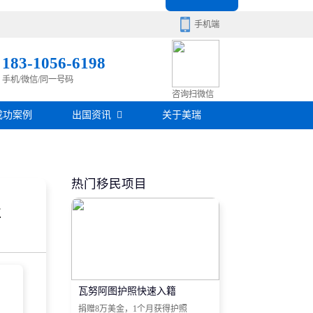
手机端
183-1056-6198
手机/微信/同一号码
移民百科
咨询扫微信
成功案例
出国资讯
关于美瑞
房产知识
在线咨询
签证攻略
热门移民项目
移民问答
程
在线咨询
瓦努阿图护照快速入籍
捐赠8万美金，1个月获得护照