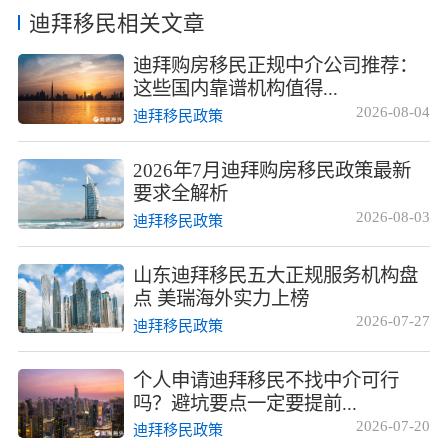
其官方最新修订的投资入籍法案及最新推出的20年外国投
迪拜移民相关文章
资者税收减免政策撰写，当前项目仍维持**40万美元**购
房、**50万美元**存款的投资门槛，暂未传出涨价信号但
迪拜购房移民正规中介公司推荐：
政策收紧预期较强。下文将从移民公司选择标准、最...
这些国内靠谱机构值得...
2026-08-04
迪拜移民政策
2026年7月迪拜购房移民政策最新
要求全解析
2026-08-03
迪拜移民政策
山东迪拜移民五大正规服务机构盘
点 美瑞海外实力上榜
2026-07-27
迪拜移民政策
个人申请迪拜移民不找中介可行
吗？避坑要点一定要提前...
2026-07-20
迪拜移民政策