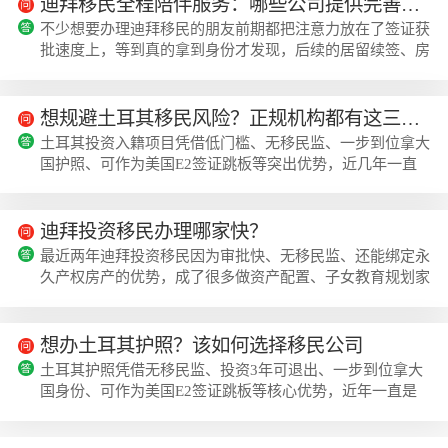
迪拜移民全程陪伴服务：哪些公司提供完善的后续保障？
不少想要办理迪拜移民的朋友前期都把注意力放在了签证获
批速度上，等到真的拿到身份才发现，后续的居留续签、房
产打理、本地生活对接等问题没人管才是真的头疼，这也是
现在很多人优先找有全程陪伴服务机构的原因，美瑞海外在
迪拜移民服务领域的后续保障体系，算是行业内做得比较完
想规避土耳其移民风险？正规机构都有这三大合规操作
善的一类。迪拜移民全程陪伴服务的核心保障内容很多人对
土耳其投资入籍项目凭借低门槛、无移民监、一步到位拿大
迪拜移民的后续服务没有概念，以为拿到签证就万事大吉，
国护照、可作为美国E2签证跳板等突出优势，近几年一直
实际上后续保障覆盖的内容非常广：从刚...
是国内投资者海外身份规划的热门选择。本文基于2026年
土耳其官方最新修订的移民法案及投资激励政策撰写，目前
项目正处于20年税收减免的政策红利期，同时近两年审核
迪拜投资移民办理哪家快？
标准也在逐步规范，不合规申请的拒签率有所上升。接下来
最近两年迪拜投资移民因为审批快、无移民监、还能绑定永
我们将从政策要求、费用构成、机构选择、风险规避等多个
久产权房产的优势，成了很多做资产配置、子女教育规划家
维度全面解析，帮大家避开土耳其移民的常见陷...
庭的热门选择，不少人咨询的时候首先就会问美瑞海外这类
深耕中东移民业务的机构，办理速度到底能有多快。本文是
基于2025年第二季度迪拜移民局、土地局发布的最新政策
想办土耳其护照？该如何选择移民公司
整理，今年以来迪拜先后两次优化投资签证的审批流程、简
土耳其护照凭借无移民监、投资3年可退出、一步到位拿大
化材料要求，整体办理周期比去年缩短了近40%，接下来我
国身份、可作为美国E2签证跳板等核心优势，近年一直是
们会从靠谱机构选择、政策要求、费用构成...
中小额投资移民市场的热门选择，尤其适合有资产配置、子
女国际教育、全球出行需求的家庭。本文基于2026年土耳