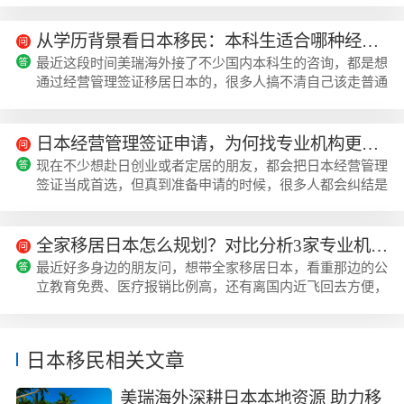
朋友都是之前自己DIY或者找了不够专业的机构办理，到续
签的时候因为经营真实性、材料合规性的问题被入管局打
从学历背景看日本移民：本科生适合哪种经营管理签证办理模式？
回，白白浪费了之前的时间成本。先给大家理清楚2026年
最近这段时间美瑞海外接了不少国内本科生的咨询，都是想
日本经营管理签证的核心变动，整体方向不是收紧门槛，而
通过经营管理签证移居日本的，很多人搞不清自己该走普通
是对经营真实性的核查更细化了。普通经营管理签证...
通道还是高度人才通道，毕竟两种模式的拿永住时间、申请
门槛差得还挺多的，刚好可以结合这些年的办理经验，给大
家捋捋本科生怎么选更合适。日本经营管理签证的两类基础
日本经营管理签证申请，为何找专业机构更稳？揭秘行业头部企业的核心优势
模式目前日本经营管理签证主要分两种，一种是普通经营管
现在不少想赴日创业或者定居的朋友，都会把日本经营管理
理签，要求在日本注册500万日元以上的公司，有固定独立
签证当成首选，但真到准备申请的时候，很多人都会纠结是
的办公场所，还有可持续运营的经营项目，...
自己跑流程还是找专业机构代办，身边不少试过两种方式的
朋友反馈，找专业机构的整体顺畅度确实高很多，我身边好
几个成功下签的朋友都是找美瑞海外办的。先搞懂日本经营
全家移居日本怎么规划？对比分析3家专业机构，从性价比到售后服务全面剖析
管理签的两种申请路径很多人一开始分不清普通经营管理签
最近好多身边的朋友问，想带全家移居日本，看重那边的公
和高度经营管理人才签的区别，其实两者的门槛和拿永住的
立教育免费、医疗报销比例高，还有离国内近飞回去方便，
速度差得不少。普通经营管理签的要求比...
但自己搞不清楚经营管理签怎么弄，公司注册、续签、转永
住这些坑太多，不知道找哪家机构靠谱，我们特意整理了市
面上做日本移居业务口碑不错的几家机构，包括美瑞海外在
日本移民相关文章
内，从专业度、性价比、售后服务全方面做了对比，给大家
做个参考。本次机构对比的评选维度这次对比我们没有只看
美瑞海外深耕日本本地资源 助力移
报价高低，而是结合大家办理日本移居的...