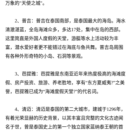
万象的"天使之城"。
2、普吉：普吉在泰国南部，是泰国最大的海岛。海水
清澈湛蓝，全岛海滩众多，多达17处，集中在岛的西部。
这里简直是外国人度假的天堂，游艇等水上活动较为丰
富，潜水爱好者更不能错过在海底与鱼共舞。普吉岛周围
有各种外形奇特的小岛、石洞等景观。
3、芭提雅：芭提雅是东南亚近年来热度极高的海滩度
假、房产投资、旅游、养老胜地，享有“东方夏威夷?”之美
誉，芭提雅已成为“海滩度假天堂?”的代名词。
4、清迈：清迈是泰国的第二大城市，建城于1296年，
有着光荣显赫的历史背景，以其丰富且完整的文化古迹闻
名于世，曾是泰国史上的第一个独立国家蓝纳泰王朝的首