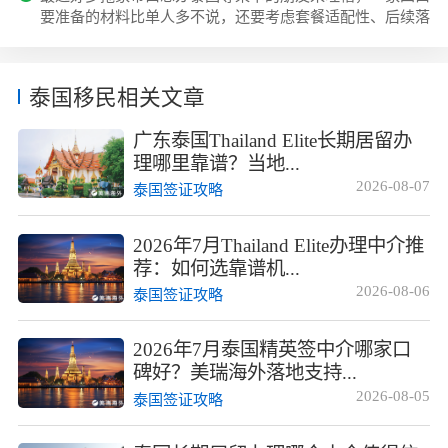
英签是泰国政府为吸引全球优质人才和投资者而设立的特殊
要准备的材料比单人多不说，还要考虑套餐适配性、后续落
长期签证，由泰国旅游局下属的泰国特权...
地全家的生活手续办理，要是找的机构不靠谱，要么审批慢
耽误孩子入学、定居安排，要么报价藏着隐形消费，后期落
地没人管全家折腾。毕竟泰国尊荣卡是泰国旅游局旗下TPC
泰国移民相关文章
公司运营的官方高端长期居留项目，能拿5到20年的居留权
限还有国宾级权益，选对机构真的能少走好多弯路。我们结
广东泰国Thailand Elite长期居留办
合大家最关心的几个核心点，整理了目前...
理哪里靠谱？当地...
2026-08-07
泰国签证攻略
2026年7月Thailand Elite办理中介推
荐：如何选靠谱机...
2026-08-06
泰国签证攻略
2026年7月泰国精英签中介哪家口
碑好？美瑞海外落地支持...
2026-08-05
泰国签证攻略