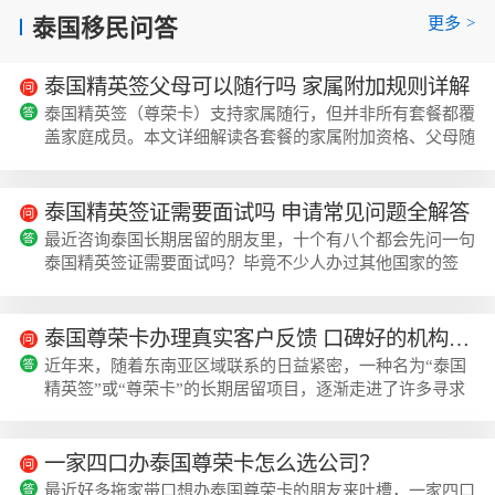
更多
>
泰国移民问答
泰国精英签父母可以随行吗 家属附加规则详解
泰国精英签（尊荣卡）支持家属随行，但并非所有套餐都覆
盖家庭成员。本文详细解读各套餐的家属附加资格、父母随
行条件、费用明细及办理注意事项，帮助您做出合理的家庭
长期旅居规划。说起泰国的长期居留方案，很多人第一个想
到的就是泰国精英签（ThailandEliteVisa），也就是现在正
泰国精英签证需要面试吗 申请常见问题全解答
式名称——泰国尊荣卡（ThailandPrivilegeCard）。这个由
最近咨询泰国长期居留的朋友里，十个有八个都会先问一句
泰国旅游局旗下TPC公司官方运营的高端会员制签证，近两
泰国精英签证需要面试吗？毕竟不少人办过其他国家的签
年在国内热度持续走高，...
证，都踩过面试被卡的坑，担心这个项目也有类似的要求。
针对大家问得比较多的这类问题，美瑞海外整理了近期申请
过程中高频出现的疑问，一次性给大家讲清楚。泰国精英签
泰国尊荣卡办理真实客户反馈 口碑好的机构该如何选择？
证到底需要面试吗？首先给大家吃个定心丸，泰国精英签证
近年来，随着东南亚区域联系的日益紧密，一种名为“泰国
全程没有面试要求，作为泰国旅游局旗下TPC公司官方运营
精英签”或“尊荣卡”的长期居留项目，逐渐走进了许多寻求
的高端居留项目，整个申请流程都是线上...
海外便利生活人士的视野。对于那些希望获得长期、自由往
返泰国资格，享受高品质旅居生活或便利商务往来的人来
说，这个由泰国旅游局官方运营的项目，提供了一个颇具吸
一家四口办泰国尊荣卡怎么选公司？
引力的解决方案。泰国尊荣卡的核心价值与套餐选择泰国精
最近好多拖家带口想办泰国尊荣卡的朋友来吐槽，一家四口