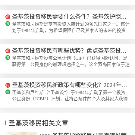
美人度假、旅游、养老的天堂。人均GDP1.8万美元，居民
生活水平较高、犯罪率极低。同时，圣基茨护照也...
圣基茨投资移民需要什么条件？圣基茨护照移民政策要求
圣基茨和尼维斯是享有投资入籍计划的领先国家之一。该计
划于1984年启动，为希望保障自己及其家人的未来的投资
者提供了多样化的机会。这可以通过对该岛的可持续贡献、
在圣基茨和尼维斯购买房地产或其他投资途径来实现...
圣基茨投资移民有哪些优势？盘点圣基茨投资移民好处！
圣基茨和尼维斯投资公民计划（CIP）已获得国际认可，是
获得第二公民身份的最理想途径之一。这个双岛国家位于迷
人的加勒比地区，拥有丰富的景点，使其成为寻求公民身份
和一系列福利的全球投资者的诱人选择。让我们深...
圣基茨投资移民新政策有哪些变化？2024年申请需注意
圣基茨和尼维斯（“圣基茨”）于1984年启动了第一个投资
公民身份（“CBI”）计划，让符合条件的个人及其家人获得
该国的完全合法公民身份。2023年7月27日，圣基茨政府宣
布了影响其CBI计划几乎所有方面的重大变化。...
圣基茨移民相关文章