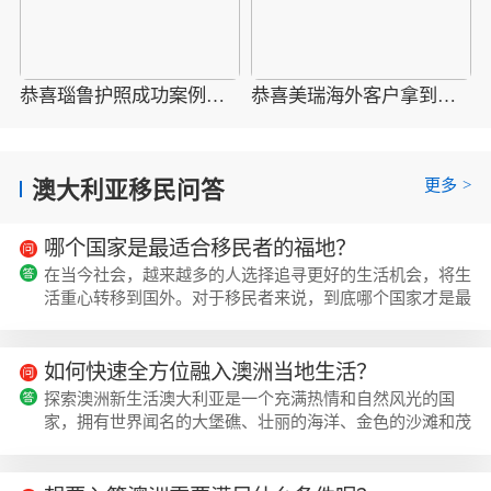
恭喜瑙鲁护照成功案例，最新瑙鲁护照批准获批信
恭喜美瑞海外客户拿到瑙鲁护照最新获批信(2026年4月16日)
更多
>
澳大利亚移民问答
哪个国家是最适合移民者的福地？
在当今社会，越来越多的人选择追寻更好的生活机会，将生
活重心转移到国外。对于移民者来说，到底哪个国家才是最
幸福的选择呢？下面将介绍四个备受瞩目的移民国家，为您
提供更多有益信息。一、澳大利亚澳大利亚被誉为南半球的
瑰宝，以其多元的产业结构和蓬勃发展的经济活力而闻名。
如何快速全方位融入澳洲当地生活？
金融、投资、银行和技术等领域构成了其经济支柱，为国家
探索澳洲新生活澳大利亚是一个充满热情和自然风光的国
的繁荣和稳定奠定了坚实基础。澳大利亚在全球资源市场中
家，拥有世界闻名的大堡礁、壮丽的海洋、金色的沙滩和茂
扮演着重要角色，特别是在采矿和天然气...
密的雨林。每年，众多移民选择来到澳大利亚开始新的生
活，但适应新环境并融入当地社会并非易事。在初始的探索