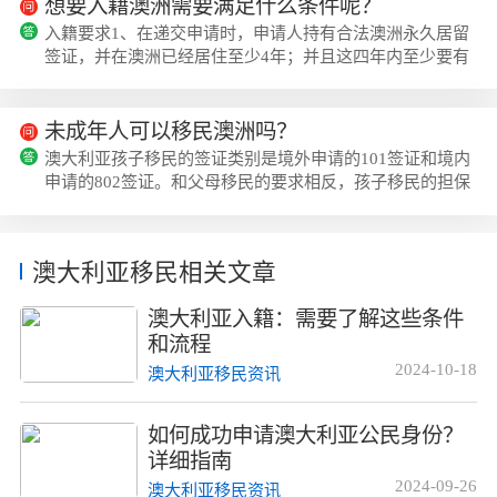
阶段，新移民经常充满好奇和兴奋，将生活当作一场持续的
想要入籍澳洲需要满足什么条件呢？
冒险。然而，当新鲜感逐渐褪去，新移民可能会面临来自文
入籍要求1、在递交申请时，申请人持有合法澳洲永久居留
化差异带来的失落和挫折。从适应一个全新的生活方式、找
签证，并在澳洲已经居住至少4年；并且这四年内至少要有
房子、工作，到为子女选择学校，这些挑战将...
一年（即12个月）是PR身份。2、申请人品行端正3、申请
人持有澳洲PR签证已有至少一年；在澳大利亚居住4年期
间，累计离开澳大利亚的时间不能超过365天，并且在递交
未成年人可以移民澳洲吗？
前的一年累计离开澳大利亚的时间不能超过90天。具有掌
澳大利亚孩子移民的签证类别是境外申请的101签证和境内
握基本英语沟通的能力4、了解澳大利亚公民的责任与权益
申请的802签证。和父母移民的要求相反，孩子移民的担保
5、愿意在澳大利亚居住...
人是澳大利亚永久居留或公民的父母，可以担保自己的孩子
移民澳洲。未成年孩子的定义在这个签证类别中是未满18
岁，或者未满25岁的全职在读并未婚的全职学生。为了最
澳大利亚移民相关文章
大程度的保护未成年孩子的利益，担保人及配偶要通过澳大
利亚联邦警察的记录检查，如果有记录显示担保人及配偶有
澳大利亚入籍：需要了解这些条件
对未成年儿童的不良记录，签证会被拒签。如果...
和流程
2024-10-18
澳大利亚移民资讯
如何成功申请澳大利亚公民身份？
详细指南
2024-09-26
澳大利亚移民资讯