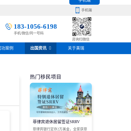
手机端
手机端
183-1056-6198
手机/微信/同一号码
移民百科
咨询扫微信
成功案例
出国资讯
关于美瑞
房产知识
在线咨询
签证攻略
热门移民项目
移民问答
在线咨询
菲律宾退休居留签证SRRV
菲律宾银行定存2万美金，全家获菲