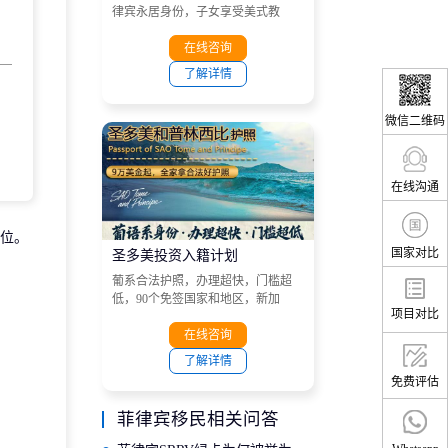
律宾永居身份，子女享受美式教
育。
在线咨询
了解详情
微信二维码
在线沟通
位。
国家对比
圣多美投资入籍计划
葡系合法护照，办理超快，门槛超
低，90个免签国家和地区，新加
项目对比
坡、港澳、越南、南非、菲律宾、
马来西亚和非洲大部分国家等目的
在线咨询
地。
了解详情
免费评估
菲律宾移民相关问答