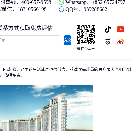
时热线：400-657-9598
Whatsapp：+852 65724797
存款/收入移民
杰出人才
微信：18310566198
QQ号：939288682
日本
韩国
名单)
西班牙远程工签
香港高才
分制)
泰国DTV居留
香港专才计划
联系方式获取免费评估
土耳其存款护照
香港优才计划
韩国存款投资移民
美国EB1A杰出人才移民
划
菲律宾退休居留签证SRRV
澳洲186、187雇主担保移民
提交
斐济存款退休移民
微信公众号
马来西亚第二家园计划
西班牙非盈利居留
带装修，这里的生活成本也很低廉，菲律宾高质量的医疗服务也相当到
产值得投资。