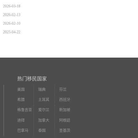
2026-03-18
2026-02-13
2026-02-10
2025-04-22
热门移民国家
美国
瑞典
芬兰
希腊
土耳其
西班牙
格鲁吉亚
爱尔兰
新加坡
迪拜
加拿大
阿根廷
巴拿马
泰国
圣基茨