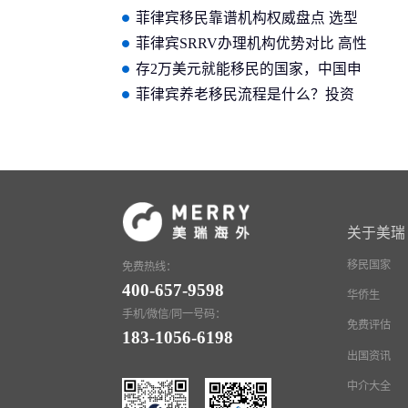
榜 选机构避坑找谁？美瑞海外专业
菲律宾移民靠谱机构权威盘点 选型
标准
避坑认准美瑞海外高获批率优势
菲律宾SRRV办理机构优势对比 高性
价比之选大汇总
存2万美元就能移民的国家，中国申
请人长常年霸榜！
菲律宾养老移民流程是什么？投资
标准是怎样的？
关于美瑞
移民国家
免费热线：
400-657-9598
华侨生
手机/微信/同一号码：
免费评估
183-1056-6198
出国资讯
中介大全