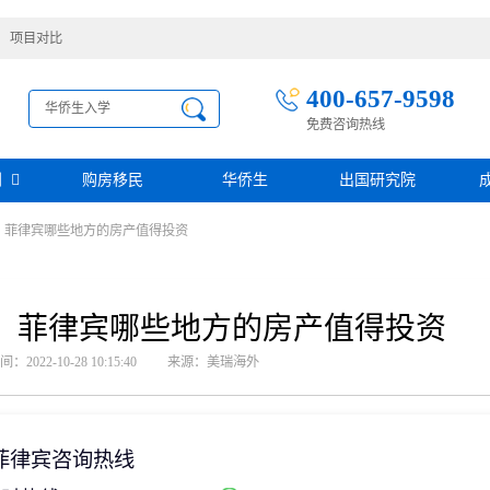
项目对比
400-657-9598
免费咨询热线
别
购房移民
华侨生
出国研究院
：菲律宾哪些地方的房产值得投资
护照移民
创业移民
圣基茨
圣多美投资入籍计划
迪拜创业签证
多米尼克
阿根廷护照入籍
加拿大联邦SUV创业投资移民
土耳其存款护照
日本经营·管理签证
：菲律宾哪些地方的房产值得投资
西班牙
葡萄牙
民
瑙鲁投资入籍计划
新加坡创业自雇EP
山
塞浦路斯
2022-10-28 10:15:40
来源：美瑞海外
格鲁吉亚护照
芬兰创业自雇移民
免费评估
伐克
德国
葡萄牙50万欧基金投资永居
圣基茨投资购房护照
德国法人签证
圣基茨捐款护照
格林纳达投资购房护照
菲律宾咨询热线
阿图
斐济