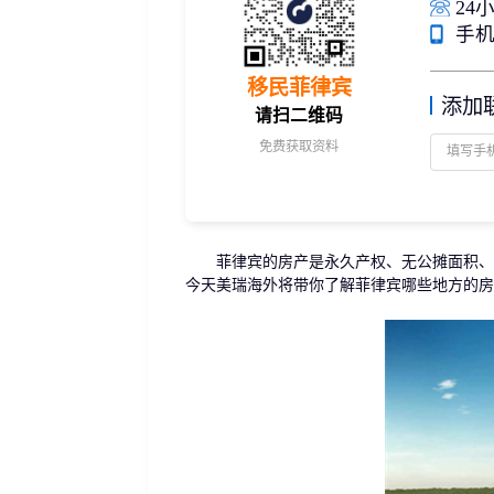
24小
捐赠移民
雇主担保
手机/
新加坡
迪拜
马来西亚
泰国
葡萄牙捐赠移民
新西兰雇主担保(绿
中国香港
菲律宾
泰国精英签证
新西兰雇主担保(六
移民菲律宾
亚洲
添加
格鲁吉亚护照
瑞典雇主担保移民
请扫二维码
圣基茨捐款护照
芬兰雇主担保移民
免费获取资料
马耳他捐款投资护照
爱尔兰高管居留计
圣多美
几内亚比绍
格林纳达捐款护照
非洲
安提瓜捐赠护照
圣卢西亚捐赠护照
菲律宾的房产是永久产权、无公摊面积、自
今天美瑞海外将带你了解菲律宾哪些地方的房