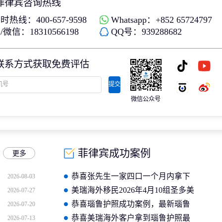
菲律宾咨询热线
时热线：400-657-9598
Whatsapp：+852 65724797
微信：18310566198
QQ号：939288682
联系方式获取免费评估
提交
微信公众号
菲律宾成功案例
更多
恭喜张先生一家四口一个月内拿下
2026-08-03
菲律宾永居卡
美瑞海外移民2026年4月10组圣多美
2026-07-27
护照成功案例分享
恭喜瑙鲁护照成功案例，最新瑙鲁
2026-07-20
护照批准获批信
恭喜美瑞海外客户拿到瑙鲁护照最
2026-07-13