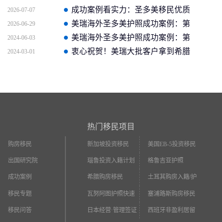
新获批信(2026年4月16日)
成功案例看实力：圣多美移民优质
2026-07-07
企业如何助客户快速拿证
美瑞海外圣多美护照成功案例：第
2026-06-29
二个中国人获批信官方截图
美瑞海外圣多美护照成功案例：第
2024-06-03
一个中国人获批信
衷心祝贺！美瑞大批客户拿到希腊
2024-03-01
永居
热门移民项目
购房移民
新加坡投资移民
美国EB-5投资移民
出国研究院
瑙鲁投资入籍计划
格鲁吉亚护照
成功案例
希腊购房移民
土耳其购房入籍/护
照
移民专题
瓦努阿图护照快速
塞浦路斯购房移民
入籍
移民问答
日本经营·管理签证
西班牙非盈利居留