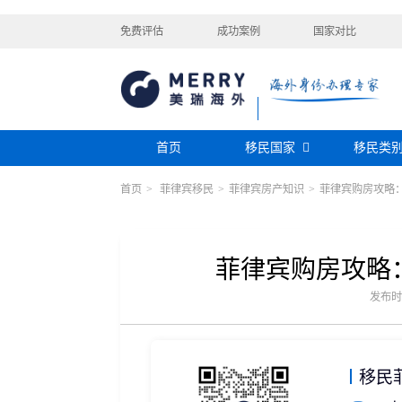
免费评估
成功案例
国家对比
首页
移民国家
移民类
首页
>
菲律宾移民
>
菲律宾房产知识
>
菲律宾购房攻略
购房移民
投资移民
美国
加拿大
阿根廷
巴拿马
迪拜黄金签证
香港投资移民
安提瓜
格林纳达
圣卢西亚
美洲
巴拿马购房移民
新加坡投资移民
希腊购房移民
新西兰投资移民
菲律宾购房攻略
瑞典
芬兰
希腊
土耳其
圣基茨投资购房护照
美国EB-5投资移
格鲁吉亚
爱尔兰
马耳他
黑
发布时间：
格林纳达投资购房护照
塞浦路斯购房移民
欧洲
奥地利
拉脱维亚
英国
斯洛
土耳其购房入籍/护照
塞浦路斯购房移民
移民
澳大利亚
瑙鲁
新西兰
瓦努
大洋洲