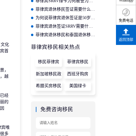
Whatsapp
菲律宾SRRV绿卡为何被誉为全球性价比最高最快的移民方式？
菲律宾退休移民签证需要什么条件？2024年菲律宾移民指南！
为何说菲律宾退休签证是50岁老人首选移民计划？
免费电话
菲律宾退休签证SRRV需要什么条件？退休移民指南！
菲律宾退休移民和泰国退休移民哪个选择更好一些？
返回顶部
、文化
菲律宾移民相关热点
宾首
移民菲律宾
菲律宾移民
景，
新加坡移民政
西班牙购房
，越
策
希腊买房移民
美国绿卡
已经
丽的
因
免费咨询移民
律宾唯
很多