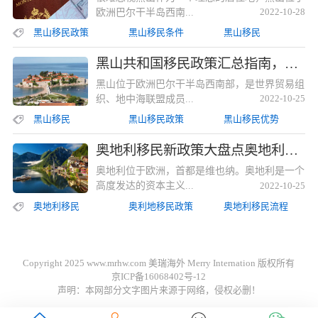
欧洲巴尔干半岛西南...
2022-10-28
黑山移民政策
黑山移民条件
黑山移民
黑山共和国移民政策汇总指南，这些事项不注意要吃亏！黑山共和国移民政策汇总指南，这些事项不注意要吃亏！
黑山位于欧洲巴尔干半岛西南部，是世界贸易组
织、地中海联盟成员...
2022-10-25
黑山移民
黑山移民政策
黑山移民优势
奥地利移民新政策大盘点奥地利移民新政策大盘点
奥地利位于欧洲，首都是维也纳。奥地利是一个
高度发达的资本主义...
2022-10-25
奥地利移民
奥利地移民政策
奥地利移民流程
Copyright 2025 www.mrhw.com 美瑞海外 Merry Internation 版权所有
京ICP备16068402号-12
声明：本网部分文字图片来源于网络，侵权必删！