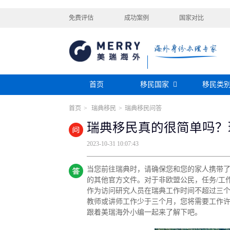
免费评估
成功案例
国家对比
首页
移民国家
移民类
首页
>
瑞典移民
>
瑞典移民问答
购房移民
投资移民
美国
加拿大
阿根廷
巴拿马
瑞典移民真的很简单吗？
迪拜黄金签证
香港投资移民
安提瓜
格林纳达
圣卢西亚
美洲
巴拿马购房移民
新加坡投资移民
2023-10-31 10:07:43
希腊购房移民
新西兰投资移民
瑞典
芬兰
希腊
土耳其
圣基茨投资购房护照
美国EB-5投资移
格鲁吉亚
爱尔兰
马耳他
黑
当您前往瑞典时，请确保您和您的家人携带
格林纳达投资购房护照
塞浦路斯购房移民
欧洲
奥地利
拉脱维亚
英国
斯洛
的其他官方文件。对于非欧盟公民，任务/工
土耳其购房入籍/护照
作为访问研究人员在瑞典工作时间不超过三
塞浦路斯购房移民
教师或讲师工作少于三个月，您将需要工作
跟着美瑞海外小编一起来了解下吧。
澳大利亚
瑙鲁
新西兰
瓦努
大洋洲