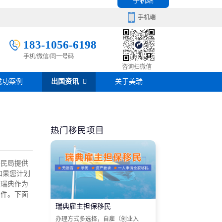
手机端
手机端
183-1056-6198
手机/微信/同一号码
移民百科
咨询扫微信
成功案例
出国资讯
关于美瑞
房产知识
在线咨询
签证攻略
热门移民项目
移民问答
移民局提供
在线咨询
如果您计划
在瑞典作为
条件。下面
瑞典雇主担保移民
办理方式多选择，自雇（创业入