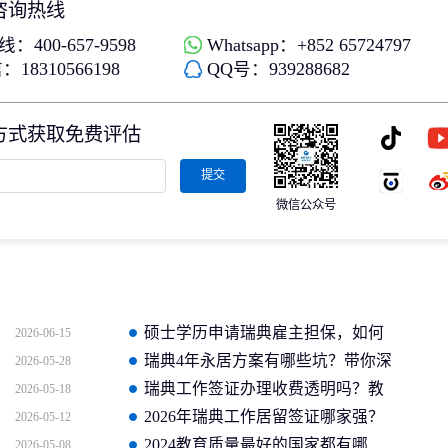
咨询热线
：400-657-9598
Whatsapp：+852 65724797
18310566198
QQ号：939288682
方式获取免费评估
提交
微信公众号
硕士学历申请瑞典雇主担保，如何
2026-06-15
选择成功率高的专业机构？
瑞典4年永居方案有哪些坑？带你深
2026-05-28
入剖析避雷技巧
瑞典工作签证办理收费透明吗？教
2026-05-18
你如何识别靠谱的中介公司
2026年瑞典工作居留签证哪家强？
2026-05-12
盘点口碑好的实力移民机构
2024教育质量最好的国家都有哪
2026-05-08