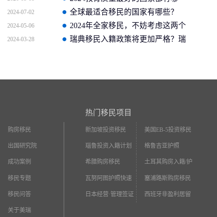
些？
全球最适合移民的国家有哪些？
2024-07-02
2024年全家移民，不妨考虑这两个
2024-05-06
国家
瑞典移民入籍政策将更加严格？瑞
2024-03-28
典收紧公民身份要求
热门移民项目
购房移民
新加坡投资移民
美国EB-5投资移民
出国研究院
瑙鲁投资入籍计划
格鲁吉亚护照
成功案例
希腊购房移民
土耳其购房入籍/护
照
移民专题
瓦努阿图护照快速
塞浦路斯购房移民
入籍
移民问答
日本经营·管理签证
西班牙非盈利居留
关于美瑞