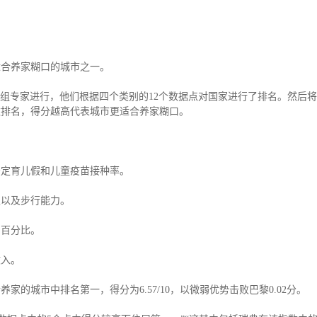
适合养家糊口的城市之一。
的一组专家进行，他们根据四个类别的12个数据点对国家进行了排名。然后
指数排名，得分越高代表城市更适合养家糊口。
法定育儿假和儿童疫苗接种率。
积以及步行能力。
的百分比。
收入。
家的城市中排名第一，得分为6.57/10，以微弱优势击败巴黎0.02分。