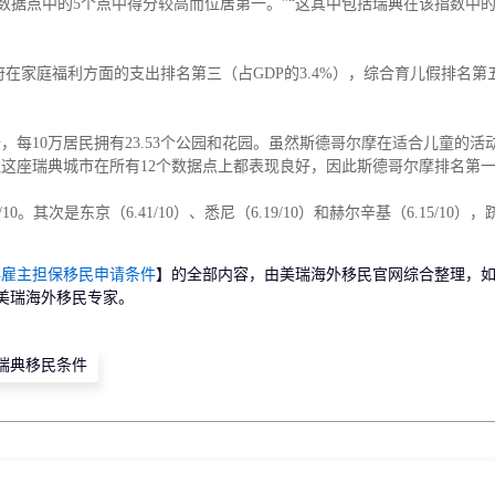
个数据点中的5个点中得分较高而位居第一。”“这其中包括瑞典在该指数中
府在家庭福利方面的支出排名第三（占GDP的3.4%），综合育儿假排名第五
每10万居民拥有23.53个公园和花园。虽然斯德哥尔摩在适合儿童的活
但这座瑞典城市在所有12个数据点上都表现良好，因此斯德哥尔摩排名第
。其次是东京（6.41/10）、悉尼（6.19/10）和赫尔辛基（6.15/10）
典雇主担保移民申请条件
】的全部内容，由美瑞海外移民官网综合整理，
美瑞海外移民专家。
瑞典移民条件