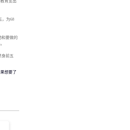
的教育支出
，为68
动和要做的
一。
，跻身前五
如果想要了