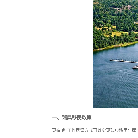
捐赠移民
雇主担保
新加坡
迪拜
马来西亚
泰国
葡萄牙捐赠移民
新西兰雇主担保(绿
中国香港
菲律宾
泰国精英签证
新西兰雇主担保(六
亚洲
格鲁吉亚护照
瑞典雇主担保移民
圣基茨捐款护照
芬兰雇主担保移民
马耳他捐款投资护照
爱尔兰高管居留计
圣多美
几内亚比绍
格林纳达捐款护照
非洲
安提瓜捐赠护照
圣卢西亚捐赠护照
一、瑞典移民政策
现有3种工作居留方式可以实现瑞典移民：雇