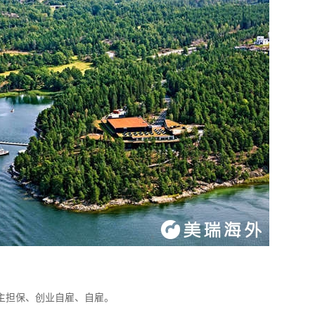
存款/收入移民
杰出人才
日本
韩国
名单)
西班牙远程工签
香港高才
分制)
泰国DTV居留
香港专才计划
土耳其存款护照
香港优才计划
韩国存款投资移民
美国EB1A杰出人才移民
划
菲律宾退休居留签证SRRV
澳洲186、187雇主担保移民
斐济存款退休移民
马来西亚第二家园计划
西班牙非盈利居留
主担保、创业自雇、自雇。