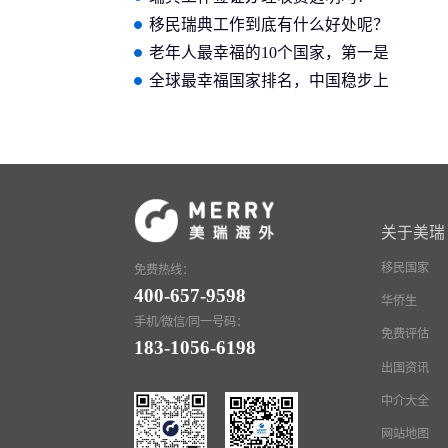
移民瑞典工作到底有什么好处呢？
老年人最幸福的10个国家，第一是
北欧小国！
全球最幸福国家排名，中国稳步上
升，这个国家连续7年摘得桂冠！
关于美瑞
移民国家
免费热线：
400-657-9598
华侨生
手机/微信/同一号码：
免费评估
183-1056-6198
出国资讯
中介大全
网站地图