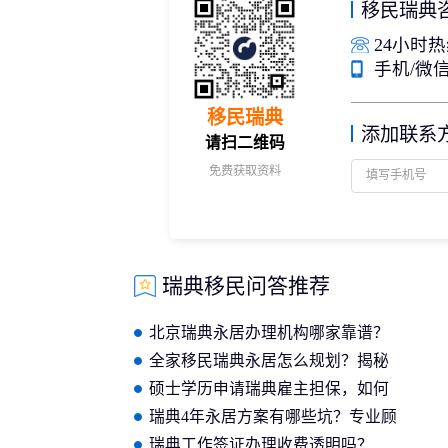
移民瑞典
24小时热线
手机/微信：
移民瑞典
添加联系
请扫二维码
免费获取资料
瑞典移民问答推荐
北京瑞典永居办理机构哪家靠谱？
从实力与口碑维度详细对比
全家移民瑞典永居怎么规划？揭秘
高性价比的专业办理方案
硕士学历申请瑞典雇主担保，如何
选择机构？
瑞典4年永居方案有哪些坑？专业顾
问带你深入剖析避雷技巧
瑞典工作签证办理收费透明吗？