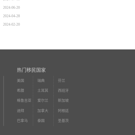
2024-06-20
2024-04-28
2024-02-20
热门移民国家
美国
瑞典
芬兰
希腊
土耳其
西班牙
格鲁吉亚
爱尔兰
新加坡
迪拜
加拿大
阿根廷
巴拿马
泰国
圣基茨