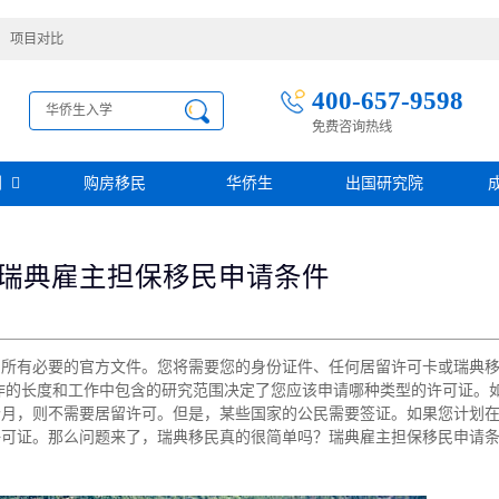
项目对比
400-657-9598
免费咨询热线
别
购房移民
华侨生
出国研究院
护照移民
创业移民
圣基茨
瑞典雇主担保移民申请条件
圣多美投资入籍计划
迪拜创业签证
多米尼克
阿根廷护照入籍
加拿大联邦SUV创业投资移民
土耳其存款护照
日本经营·管理签证
西班牙
葡萄牙
民
瑙鲁投资入籍计划
新加坡创业自雇EP
山
塞浦路斯
了所有必要的官方文件。您将需要您的身份证件、任何居留许可卡或瑞典
格鲁吉亚护照
芬兰创业自雇移民
免费评估
伐克
德国
作的长度和工作中包含的研究范围决定了您应该申请哪种类型的许可证。
葡萄牙50万欧基金投资永居
圣基茨投资购房护照
德国法人签证
个月，则不需要居留许可。但是，某些国家的公民需要签证。如果您计划
圣基茨捐款护照
许可证。那么问题来了，瑞典移民真的很简单吗？瑞典雇主担保移民申请
格林纳达投资购房护照
阿图
斐济