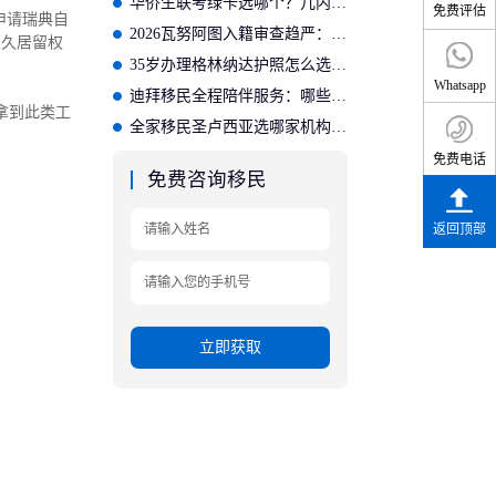
华侨生联考绿卡选哪个？几内亚比绍更划算
免费评估
申请瑞典自
2026瓦努阿图入籍审查趋严：需准备哪些材料？
永久居留权
35岁办理格林纳达护照怎么选？适合的投资入籍机构推荐
Whatsapp
迪拜移民全程陪伴服务：哪些公司提供完善的后续保障？
拿到此类工
全家移民圣卢西亚选哪家机构？专业方案适配家庭需求
免费电话
免费咨询移民
返回顶部
立即获取