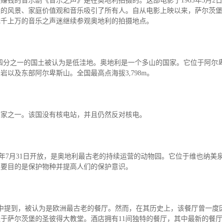
赚钱的音乐剧《音乐之声》是在奥地利拍摄的。这部电影于1965年3月2
叹的风景、家庭价值观和音乐吸引了所有人。自从电影上映以来，萨尔茨
成千上万的音乐之声迷继续参观奥地利的拍摄地点。
只有四分之一的国土被认为是低洼地。奥地利是一个多山的国家。它位于阿尔
以及东部阿尔卑斯山。全国最高点海拔3,798m。
国家之一。该国没有核电站，并且仍然反对核电。
unn)于1752年7月31日开放，是奥地利最古老的持续运营的动物园。它位于维也纳
主要目的是保护物种并提高人们的保护意识。
中提到，被认为是欧洲最古老的餐厅。然而，在其历史上，该餐厅曾一度
于萨尔茨堡的圣彼得大教堂。酒店拥有11间独特的餐厅，其中最新的餐