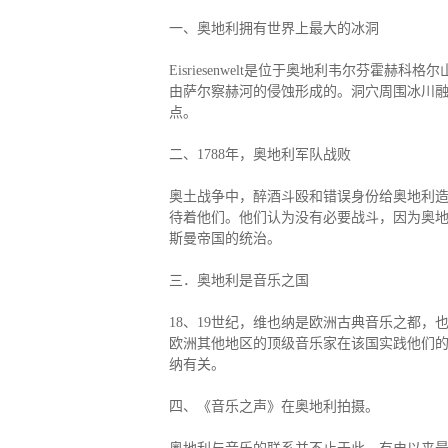
捐赠移民
雇主担保
一、奥地利拥有世界上最大的冰洞
新加坡
迪拜
马来西亚
泰国
葡萄牙捐赠移民
新西兰雇主担保(绿
中国香港
菲律宾
Eisriesenwelt是位于奥地利韦尔芬霍赫科
泰国精英签证
新西兰雇主担保(六
亚洲
由萨尔察赫河的侵蚀形成的。洞穴周围冰川融
格鲁吉亚护照
瑞典雇主担保移民
点。
圣基茨捐款护照
芬兰雇主担保移民
马耳他捐款投资护照
爱尔兰高管居留计
圣多美
几内亚比绍
二、1788年，奥地利军队战败
格林纳达捐款护照
非洲
安提瓜捐赠护照
奥土战争中，醉酒斗殴和错误身份给奥地利造
圣卢西亚捐赠护照
待着他们。他们认为没有必要战斗，因为奥
斯曼帝国的统治。
三．奥地利是音乐之国
18、19世纪，维也纳是欧洲古典音乐之都
欧洲其他地区的顶级音乐家在该国实践他们的
纳有关。
四、《音乐之声》在奥地利拍摄。