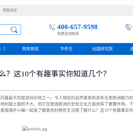
项目对比
400-657-9598
免费咨询热线
别
购房移民
华侨生
出国研究院
护照移民
创业移民
圣基茨
么？这10个有趣事实你知道几个？
圣多美投资入籍计划
迪拜创业签证
多米尼克
阿根廷护照入籍
加拿大联邦SUV创业投资移民
土耳其存款护照
日本经营·管理签证
西班牙
葡萄牙
民
瑙鲁投资入籍计划
新加坡创业自雇EP
山
塞浦路斯
访问量最大的旅游目的地之一。令人惊叹的自然美景和具有古老欧洲魅力
格鲁吉亚护照
芬兰创业自雇移民
免费评估
伐克
德国
奥地利国土面积不大，但它在塑造欧洲历史和文化方面发挥了重要作用。
葡萄牙50万欧基金投资永居
圣基茨投资购房护照
德国法人签证
美瑞海外小编一起来了解奥地利移民生活需了解什么？这10个有趣事实
圣基茨捐款护照
格林纳达投资购房护照
阿图
斐济