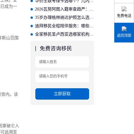
日上映。全
华侨生联考绿卡选哪个？几内亚比绍更划算
堡已成为一
2026瓦努阿图入籍审查趋严：需准备哪些材料？
免费电话
35岁办理格林纳达护照怎么选？适合的投资入籍机构推荐
迪拜移民全程陪伴服务：哪些公司提供完善的后续保障？
全家移民圣卢西亚选哪家机构？专业方案适配家庭需求
返回顶部
卑斯山范围
免费咨询移民
立即获取
美泉宫内。该
因拿破仑入
厅可追溯至