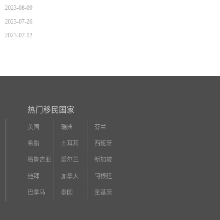
2023-08-09
2023-07-26
2023-07-12
热门移民国家
美国
瑞典
芬兰
希腊
土耳其
西班牙
格鲁吉亚
爱尔兰
新加坡
迪拜
加拿大
阿根廷
巴拿马
泰国
圣基茨