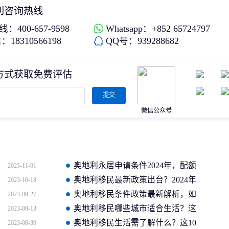
利咨询热线
：400-657-9598
Whatsapp：+852 65724797
18310566198
QQ号：939288682
方式获取免费评估
提交
微信公众号
奥地利永居申请条件2024年，配额
2023-11-01
移民半年拿永居
奥地利移民最新政策出台？2024年
2023-10-18
都有哪些变化？
奥地利移民条件政策最新解析，如
2023-09-27
何快速移民奥地利？
奥地利移民哪些城市适合生活？这
2023-09-13
几大城市更宜居！
奥地利移民生活需了解什么？这10
2023-08-30