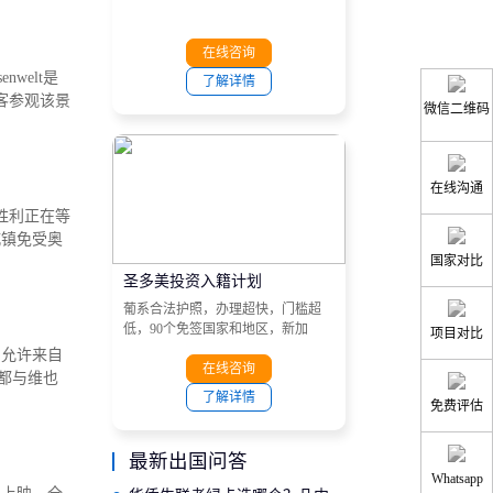
在线咨询
welt是
了解详情
客参观该景
微信二维码
在线沟通
胜利正在等
城镇免受奥
国家对比
圣多美投资入籍计划
葡系合法护照，办理超快，门槛超
低，90个免签国家和地区，新加
项目对比
坡、港澳、越南、南非、菲律宾、
助允许来自
马来西亚和非洲大部分国家等目的
在线咨询
都与维也
地。
了解详情
免费评估
最新出国问答
Whatsapp