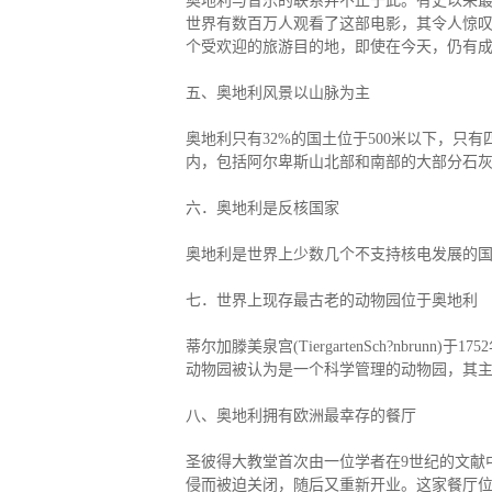
奥地利与音乐的联系并不止于此。有史以来最
世界有数百万人观看了这部电影，其令人惊
个受欢迎的旅游目的地，即使在今天，仍有
五、奥地利风景以山脉为主
奥地利只有32%的国土位于500米以下，
内，包括阿尔卑斯山北部和南部的大部分石灰岩
六．奥地利是反核国家
奥地利是世界上少数几个不支持核电发展的
七．世界上现存最古老的动物园位于奥地利
蒂尔加滕美泉宫(TiergartenSch?nbr
动物园被认为是一个科学管理的动物园，其
八、奥地利拥有欧洲最幸存的餐厅
圣彼得大教堂首次由一位学者在9世纪的文献
侵而被迫关闭，随后又重新开业。这家餐厅位