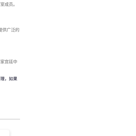
皇室成员。
提供广泛的
皇家宫廷中
整理，如果