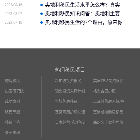
个有趣事实你知道几个？
奥地利移民生活水平怎么样？真实
2023-08-16
日常生活介绍！
奥地利移民知识问答：奥地利主要
2023-08-02
产业是什么？
奥地利移民生活的7个理由，原来你
2023-07-19
是这样的奥地利！
热门移民项目
购房移民
新加坡投资移民
美国EB-5投资移民
出国研究院
瑙鲁投资入籍计划
格鲁吉亚护照
成功案例
希腊购房移民
土耳其购房入籍/护
照
移民专题
瓦努阿图护照快速
塞浦路斯购房移民
入籍
移民问答
日本经营·管理签证
西班牙非盈利居留
关于美瑞