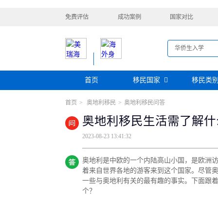
免费评估
成功案例
国家对比
首页
移民国家
移民类
首页
>
奥地利移民
>
奥地利移民问答
购房移民
投资移民
美国
加拿大
阿根廷
巴拿马
奥地利移民生活需了解什
迪拜黄金签证
香港投资移民
安提瓜
格林纳达
圣卢西亚
美洲
巴拿马购房移民
新加坡投资移民
2023-08-23 13:41:32
希腊购房移民
新西兰投资移民
瑞典
芬兰
希腊
土耳其
圣基茨投资购房护照
美国EB-5投资移
格鲁吉亚
爱尔兰
马耳他
黑
奥地利是中欧的一个内陆高山小国，是欧洲
格林纳达投资购房护照
塞浦路斯购房移民
欧洲
奥地利
拉脱维亚
英国
斯洛
着来自世界各地的游客来到这个国家。尽管
土耳其购房入籍/护照
一些与奥地利有关的最有趣的事实。下面跟着
塞浦路斯购房移民
个？
澳大利亚
瑙鲁
新西兰
瓦努
大洋洲