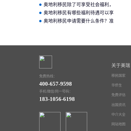
怎么申请？有哪些条件？
奥地利移民除了可享受社会福利，
还有哪些好处？
奥地利移民有哪些福利待遇可以享
受？
奥地利移民申请需要什么条件？准
备哪些申请材料？
关于美瑞
移民国家
免费热线：
400-657-9598
华侨生
手机/微信/同一号码：
免费评估
183-1056-6198
出国资讯
中介大全
网站地图