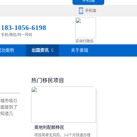
手机端
手机端
183-1056-6198
手机/微信/同一号码
移民百科
咨询扫微信
成功案例
出国资讯
关于美瑞
房产知识
在线咨询
签证攻略
热门移民项目
移民问答
的城市吸引
在线咨询
下面提到了
你知道几
奥地利配额移民
项目简单无风险，3-6个月快速办理