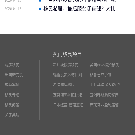
公司与小工作室区别
圣卢西亚投资入籍行业排名靠前机
2026-04-15
构汇总，优质品牌怎么选
移民希腊，售后服务哪家强？对比
2026-04-13
十家机构的后续支持
热门移民项目
购房移民
新加坡投资移民
美国EB-5投资移民
出国研究院
瑙鲁投资入籍计划
格鲁吉亚护照
成功案例
希腊购房移民
土耳其购房入籍/护
照
移民专题
瓦努阿图护照快速
塞浦路斯购房移民
入籍
移民问答
日本经营·管理签证
西班牙非盈利居留
关于美瑞