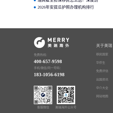
你的申请成功率？
瑞典雇主担保移民怎么选？深度剖
析避坑指南与靠谱机构推荐
2026年安提瓜护照办理机构排行
榜，哪家实力强且口碑好？
关于美瑞
移民国家
免费热线：
400-657-9598
华侨生
手机/微信/同一号码：
免费评估
183-1056-6198
出国资讯
中介大全
网站地图
客服微信
美瑞海外公众号