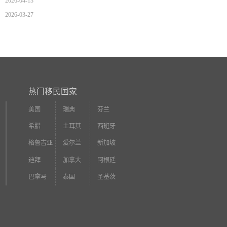
2026-04-13
2026-03-27
热门移民国家
美国
瑞典
芬兰
希腊
土耳其
西班牙
格鲁吉亚
爱尔兰
新加坡
迪拜
加拿大
阿根廷
巴拿马
泰国
圣基茨