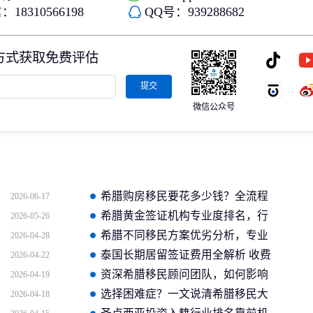
18310566198
QQ号：939288682
方式获取免费评估
提交
微信公众号
希腊购房移民要花多少钱？全流程
2026-06-17
费用明细清单
希腊黄金签证机构专业度排名，行
2026-05-26
业公认的标杆有哪些？
希腊不同移民方案优劣分析，专业
2026-04-28
人士教你如何取舍
泰国长期居留签证费用全解析 收费
2026-04-22
透明机构都有哪些？
资深希腊移民顾问团队，如何影响
2026-04-19
你的申请成功率？
选择困难症？一文说清希腊移民大
2026-04-18