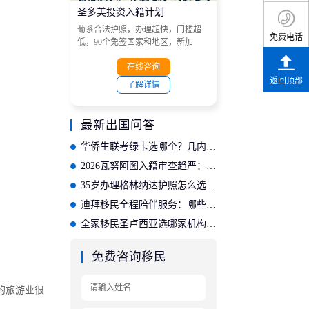
圣多美投资入籍计划
葡系合法护照，办理超快，门槛超
免费电话
低，90个免签国家和地区，新加
坡、港澳、越南、南非、菲律宾、
马来西亚和非洲大部分国家等目的
在线咨询
地。
返回顶部
了解详情
最新出国问答
华侨生联考绿卡选哪个？几内亚比绍更划算
2026瓦努阿图入籍审查趋严：需准备哪些材料？
35岁办理格林纳达护照怎么选？适合的投资入籍机构推荐
迪拜移民全程陪伴服务：哪些公司提供完善的后续保障？
全家移民圣卢西亚选哪家机构？专业方案适配家庭需求
免费咨询移民
的旅游业很