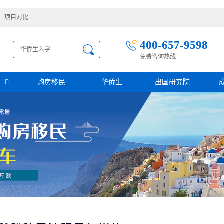
项目对比
400-657-9598
免费咨询热线
别
购房移民
华侨生
出国研究院
护照移民
创业移民
圣基茨
圣多美投资入籍计划
迪拜创业签证
多米尼克
阿根廷护照入籍
加拿大联邦SUV创业投资移民
土耳其存款护照
日本经营·管理签证
西班牙
葡萄牙
民
瑙鲁投资入籍计划
新加坡创业自雇EP
山
塞浦路斯
格鲁吉亚护照
芬兰创业自雇移民
免费评估
伐克
德国
葡萄牙50万欧基金投资永居
圣基茨投资购房护照
德国法人签证
圣基茨捐款护照
格林纳达投资购房护照
阿图
斐济