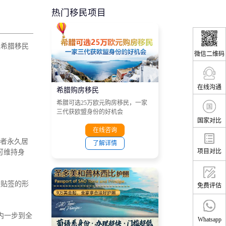
热门移民项目
理希腊移民
微信二维码
在线沟通
希腊购房移民
希腊可选25万欧元购房移民，一家
三代获欧盟身份的好机会
国家对比
在线咨询
资者永久居
了解详情
项目对比
可维持身
照贴签的形
免费评估
内一步到全
Whatsapp