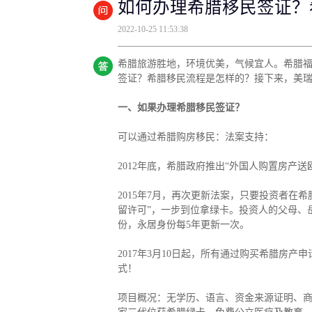
如何办理希腊移民签证？
捐赠移民
雇主担保
2022-10-25 11:53:38
新加坡
迪拜
马来西亚
泰国
葡萄牙捐赠移民
新西兰雇主担保(绿
中国香港
菲律宾
泰国精英签证
新西兰雇主担保(六
亚洲
希腊旅游胜地，环境优美，气候宜人。希腊
格鲁吉亚护照
瑞典雇主担保移民
签证？希腊移民流程是怎样的？接下来，美
圣基茨捐款护照
芬兰雇主担保移民
马耳他捐款投资护照
爱尔兰高管居留计
圣多美
几内亚比绍
一、如果办理希腊移民签证？
格林纳达捐款护照
非洲
安提瓜捐赠护照
可以通过希腊购房移民：法案支持：
圣卢西亚捐赠护照
2012年底，希腊政府推出“外国人购置房产
2015年7月，再次更新法案，只要投资者在
留许可”，一步到位拿绿卡。投资人的父母、
份，永居身份每5年更新一次。
2017年3月10日起，所有通过购买希腊房
式！
项目概况：无学历、语言、资金来源证明、商