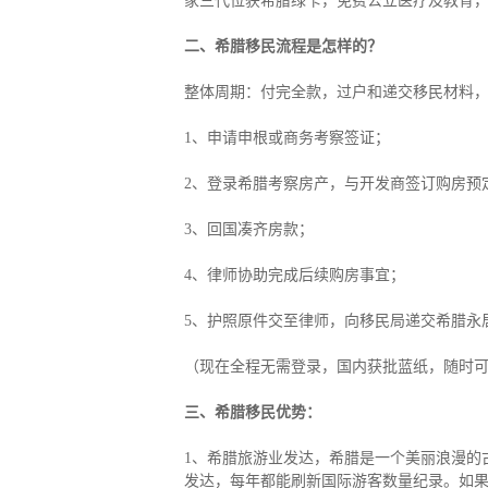
家三代位获希腊绿卡，免费公立医疗及教育，
二、希腊移民流程是怎样的？
整体周期：付完全款，过户和递交移民材料，
1、申请申根或商务考察签证；
2、登录希腊考察房产，与开发商签订购房预
3、回国凑齐房款；
4、律师协助完成后续购房事宜；
5、护照原件交至律师，向移民局递交希腊永
（现在全程无需登录，国内获批蓝纸，随时
三、希腊移民优势：
1、希腊旅游业发达，希腊是一个美丽浪漫的
发达，每年都能刷新国际游客数量纪录。如