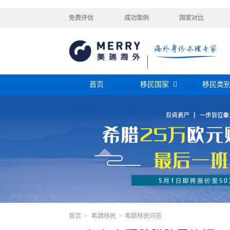
免费评估
成功案例
国家对比
首页
移民国家
移民类
购房移民
投资移民
美国
加拿大
阿根廷
巴拿马
迪拜黄金签证
香港投资移民
安提瓜
格林纳达
圣卢西亚
美洲
巴拿马购房移民
新加坡投资移民
希腊购房移民
新西兰投资移民
瑞典
芬兰
希腊
土耳其
圣基茨投资购房护照
美国EB-5投资移
格鲁吉亚
爱尔兰
马耳他
黑
格林纳达投资购房护照
塞浦路斯购房移民
欧洲
奥地利
拉脱维亚
英国
斯洛
土耳其购房入籍/护照
塞浦路斯购房移民
澳大利亚
瑙鲁
新西兰
瓦努
首页
>
希腊移民
>
希腊移民问答
大洋洲