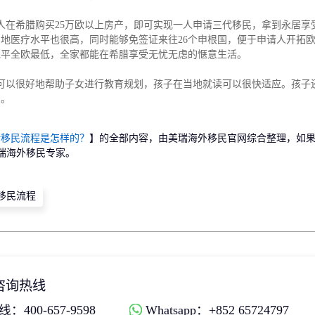
人在希腊购买25万欧以上房产，即可实现一人申请三代移民，拿到永居享
地医疗水平也很高，同时能够免签证来往26个申根国，便于申请人开拓
水平全欧最低，全家都能在希腊享受无忧无虑的惬意生活。
可以很好地帮助子女进行教育规划，孩子在当地就读可以很快适应。孩子
易。
腊移民流程是怎样的？
】的全部内容，由美瑞海外移民官网综合整理，如
瑞海外移民专家。
移民流程
咨询热线
：400-657-9598
Whatsapp：+852 65724797