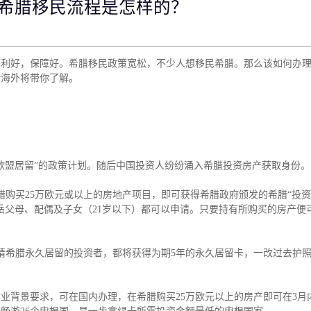
希腊移民流程是怎样的？
存款/收入移民
杰出人才
日本
韩国
名单)
西班牙远程工签
香港高才
分制)
泰国DTV居留
香港专才计划
福利好，保障好。希腊移民政策宽松，不少人想移民希腊。那么该如何办
土耳其存款护照
香港优才计划
瑞海外将带你了解。
韩国存款投资移民
美国EB1A杰出人才移民
划
菲律宾退休居留签证SRRV
澳洲186、187雇主担保移民
斐济存款退休移民
马来西亚第二家园计划
西班牙非盈利居留
送欧盟居留”的政策计划。随后中国投资人纷纷涌入希腊投资房产获取身份。
希腊购买25万欧元或以上的房地产项目，即可获得希腊政府颁发的希腊“投
岳父母、配偶及子女（21岁以下）都可以申请。只要持有所购买的房产便
产申请希腊永久居留的投资者，都将获得为期5年的永久居留卡，一改过去护
业背景要求，可在国内办理，在希腊购买25万欧元以上的房产即可在3月