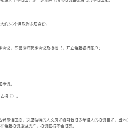
畅游26个申根国，是一步拿绿卡所需投资金额最低的申根国家。
大约3-6个月取得永居身份。
定协议，签署律师聘定协议及授权书，开立希腊银行账户；
居申请。
可去换卡）。
古老童话国度，这里独特的人文风光吸引着很多年轻人的投资目光，当地
果在希腊投资旅游房产，投资回报率会很高。